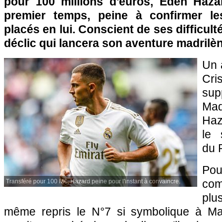
pour 100 millions d'euros, Eden Haza
premier temps, peine à confirmer l
placés en lui. Conscient de ses difficulté
déclic qui lancera son aventure madrilèn
Un 
Cri
su
Mad
Haz
le 
du 
Po
co
Transféré pour 100 M€, Hazard peine pour l'instant à convaincre.
plu
même repris le N°7 si symbolique à Ma