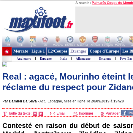
A retenir :
Palmarès Coupe du Mond
OM
PSG
Lyon
Lille
Monaco
Chelsea
Man Utd
Arsenal
Liverpool
ManCity
Ba
+ de clubs
Mercato
Ligue 1
L2/Coupes
Etranger
Coupe d'Europe
Les B
Angleterre
|
Espagne
|
Italie
|
Allemagne
|
Belgique
|
Pays-Bas
Real : agacé, Mourinho éteint 
réclame du respect pour Zidan
Par
Damien Da Silva
-
Actu Espagne, Mise en ligne: le
20/09/2019
à
19h28
Taille du texte:
Email
Imprimer
Partager:
Contesté en raison du début de saiso