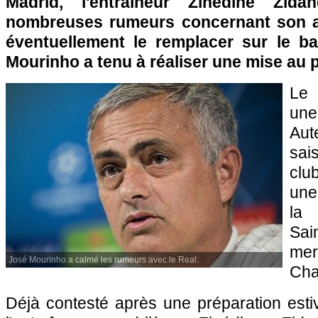
Madrid, l'entraîneur Zinédine Zida
nombreuses rumeurs concernant son a
éventuellement le remplacer sur le b
Mourinho a tenu à réaliser une mise au p
Le 
un
Aut
sais
clu
une
la
Sa
mer
José Mourinho a calmé les rumeurs avec le Real.
Cha
Déjà contesté après une préparation esti