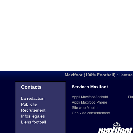
Maxifoot (100% Football) : l'actua
Services Maxifoot
Contacts
Appli Maxifoot Android
Flu
La rédaction
Appli Maxifoot iPhone
Publicité
Site web Mobile
Recrutement
Choix de consentement
Infos légales
Liens football