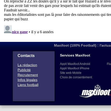
Maxifoot (100% Football) : l'actua
Services Maxifoot
Contacts
Appli Maxifoot Android
Flu
La rédaction
Appli Maxifoot iPhone
Publicité
Site web Mobile
Recrutement
Choix de consentement
Infos légales
Liens football