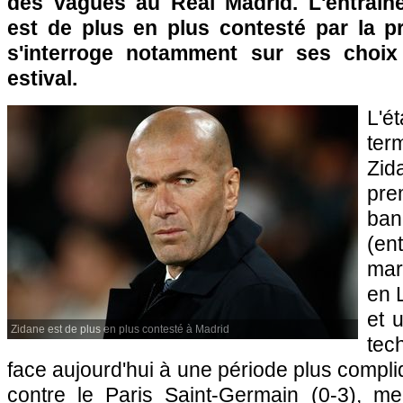
des vagues au Real Madrid. L'entraîn
est de plus en plus contesté par la p
s'interroge notamment sur ses choix
estival.
L'
ter
Zi
pre
ba
(en
mar
en 
et 
Zidane est de plus en plus contesté à Madrid
tec
face aujourd'hui à une période plus compli
contre le Paris Saint-Germain (0-3), m