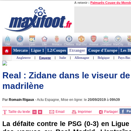
A retenir :
Palmarès Coupe du Mond
OM
PSG
Lyon
Lille
Monaco
Chelsea
Man Utd
Arsenal
Liverpool
ManCity
Ba
+ de clubs
Mercato
Ligue 1
L2/Coupes
Etranger
Coupe d'Europe
Les B
Angleterre
|
Espagne
|
Italie
|
Allemagne
|
Belgique
|
Pays-Bas
Real : Zidane dans le viseur de
madrilène
Par
Romain Rigaux
-
Actu Espagne, Mise en ligne: le
20/09/2019
à
09h39
Taille du texte:
Email
Imprimer
Partager:
La défaite contre le PSG (0-3) en Ligu