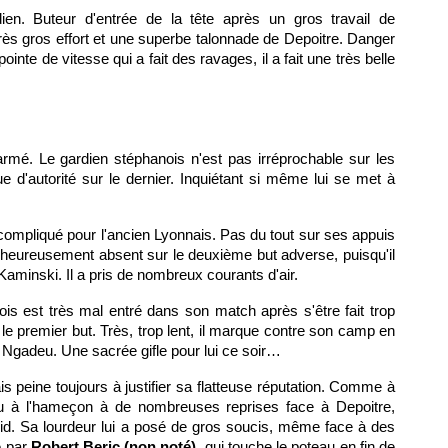
en. Buteur d'entrée de la tête après un gros travail de
rès gros effort et une superbe talonnade de Depoitre. Danger
te de vitesse qui a fait des ravages, il a fait une très belle
rmé. Le gardien stéphanois n'est pas irréprochable sur les
d'autorité sur le dernier. Inquiétant si même lui se met à
ompliqué pour l'ancien Lyonnais. Pas du tout sur ses appuis
malheureusement absent sur le deuxième but adverse, puisqu'il
aminski. Il a pris de nombreux courants d'air.
ois est très mal entré dans son match après s'être fait trop
e premier but. Très, trop lent, il marque contre son camp en
Ngadeu. Une sacrée gifle pour lui ce soir…
is peine toujours à justifier sa flatteuse réputation. Comme à
du à l'hameçon à de nombreuses reprises face à Depoitre,
d. Sa lourdeur lui a posé de gros soucis, même face à des
e par
Robert Beric (non noté)
, qui touche le poteau en fin de