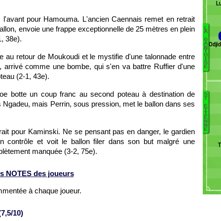
L
rs l'avant pour Hamouma. L'ancien Caennais remet en retrait
ballon, envoie une frappe exceptionnelle de 25 mètres en plein
L
A
, 38e).
G
B
Odji
A
N
T
C
ste au retour de Moukoudi et le mystifie d'une talonnade entre
O
I
D
S
d, arrivé comme une bombe, qui s'en va battre Ruffier d'une
E
D
teau (2-1, 43e).
K
Kv
Ofoe botte un coup franc au second poteau à destination de
S
T
s Ngadeu, mais Perrin, sous pression, met le ballon dans ses
E
Be
T
I
E
B
N
N
B
E
etrait pour Kaminski. Ne se pensant pas en danger, le gardien
C
contrôle et voit le ballon filer dans son but malgré une
T
N
mplètement manquée (3-2, 75e).
No
V
s NOTES des joueurs
ommentée à chaque joueur.
7,5/10)