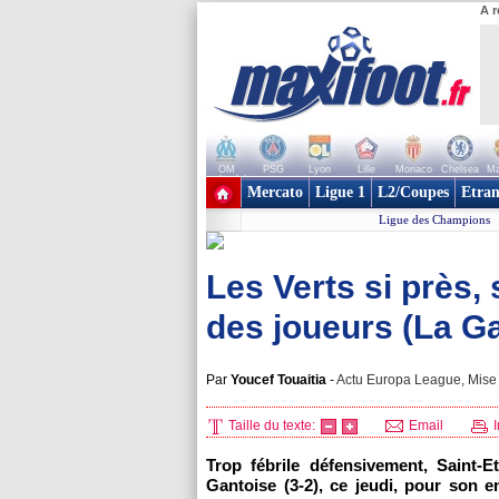
A r
OM
PSG
Lyon
Lille
Monaco
Chelsea
Ma
+ de clubs
Mercato
Ligue 1
L2/Coupes
Etran
Ligue des Champions
Les Verts si près, 
des joueurs (La G
Par
Youcef Touaitia
-
Actu Europa League, Mise 
Taille du texte:
Email
I
Trop fébrile défensivement, Saint-E
Gantoise (3-2), ce jeudi, pour son 