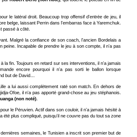
ur le latéral droit. Beaucoup trop offensif d'entrée de jeu, il
core belge, laissant Perrin dans l'embarras face à Yaremchuk.
st passé à côté.
vant. Malgré la confiance de son coach, l'ancien Bordelais a
n peine. Incapable de prendre le jeu à son compte, il n'a pas
 la fin. Toujours en retard sur ses interventions, il n'a jamais
ande encore pourquoi il n'a pas sorti le ballon lorsque
cond but de David…
Lille a lui aussi complètement raté son match. En dehors de
dja-Ofoe, il n'a pas apporté grand-chose au jeu stéphanois.
uanga (non noté)
.
our le Péruvien. Actif dans son couloir, il n'a jamais hésité à
a été plus compliqué, puisqu'il ne couvre pas du tout sa zone
dernières semaines, le Tunisien a inscrit son premier but de