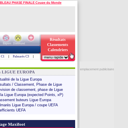
BLEAU PHASE FINALE Coupe du Monde
Résultats
Bayern
Dortmund
Classements
Calendriers
s C1
|
Palmarès C3
|
emplacement publicitaire
ns LIGUE EUROPA
tualité de la Ligue Europa
sultats / Classement, Phase de Ligue
évision de classement, phase de Ligue
 la Ligue Europa (expected Points, xP)
assement buteurs Ligue Europa
lmarès Ligue Europa / coupe UEFA
efficients UEFA
age Maxifoot