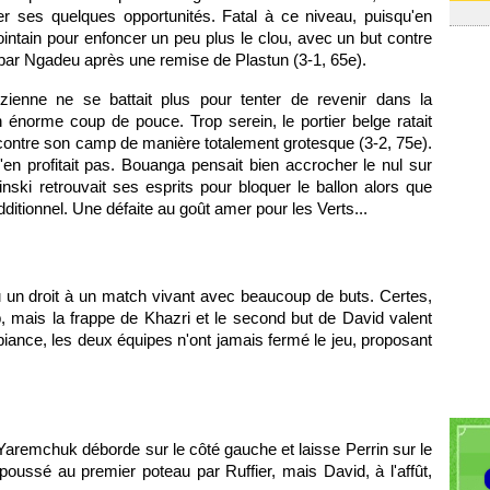
ser ses quelques opportunités. Fatal à ce niveau, puisqu'en
 lointain pour enfoncer un peu plus le clou, avec un but contre
par Ngadeu après une remise de Plastun (3-1, 65e).
rézienne ne se battait plus pour tenter de revenir dans la
 énorme coup de pouce. Trop serein, le portier belge ratait
contre son camp de manière totalement grotesque (3-2, 75e).
en profitait pas. Bouanga pensait bien accrocher le nul sur
ski retrouvait ses esprits pour bloquer le ballon alors que
ditionnel. Une défaite au goût amer pour les Verts...
u un droit à un match vivant avec beaucoup de buts. Certes,
 mais la frappe de Khazri et le second but de David valent
biance, les deux équipes n'ont jamais fermé le jeu, proposant
aremchuk déborde sur le côté gauche et laisse Perrin sur le
epoussé au premier poteau par Ruffier, mais David, à l'affût,