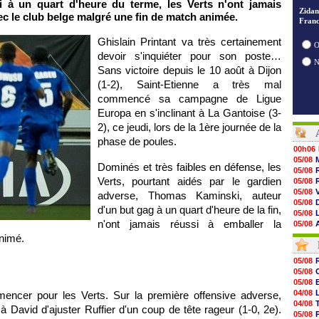
à un quart d'heure du terme, les Verts n'ont jamais
Zidan
ec le club belge malgré une fin de match animée.
Franc
Ghislain Printant va très certainement
O
devoir s'inquiéter pour son poste…
Sans victoire depuis le 10 août à Dijon
(1-2), Saint-Etienne a très mal
commencé sa campagne de Ligue
Europa en s'inclinant à La Gantoise (3-
2), ce jeudi, lors de la 1ère journée de la
phase de poules.
00h06
05/08
Dominés et très faibles en défense, les
05/08
Verts, pourtant aidés par le gardien
05/08
05/08
adverse, Thomas Kaminski, auteur
05/08
d'un but gag à un quart d'heure de la fin,
05/08
n'ont jamais réussi à emballer la
05/08
05/08
animé.
05/08
05/08
05/08
05/08
05/08
05/08
05/08
05/08
04/08
encer pour les Verts. Sur la première offensive adverse,
05/08
04/08
 David d'ajuster Ruffier d'un coup de tête rageur (1-0, 2e).
05/08
05/08