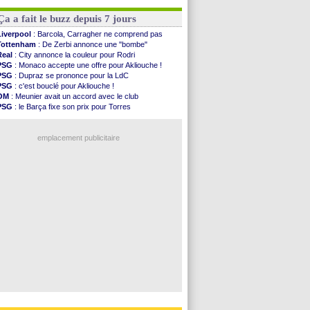
PSG
: la compo pour le premier match amical
EdF
: Infantino complimente Mbappé
Newcastle
: Jaissle est le nouveau coach (off.)
Nice
: 3 joueurs écartés du groupe pro
Ça a fait le buzz depuis 7 jours
Real
: une nouvelle offre pour Vinicius
Amical
: l'OM domine Al-Shahaniya
Liverpool
: Barcola, Carragher ne comprend pas
Monaco
: Cabral a prolongé (officiel)
Tottenham
: De Zerbi annonce une "bombe"
Atletico
: Molina va signer à la Roma
Real
: City annonce la couleur pour Rodri
Real
: Diomandé arrive pour 140 M€ !
PSG
: Monaco accepte une offre pour Akliouche !
Arsenal
: Havertz en veut encore plus
PSG
: Dupraz se prononce pour la LdC
PSG
: c'est bouclé pour Akliouche !
Voir les brèves précédentes
OM
: Meunier avait un accord avec le club
PSG
: le Barça fixe son prix pour Torres
OM
: accord de principe entre Rulli et Man City
Barça
: Torres souhaite rejoindre le PSG !
emplacement publicitaire