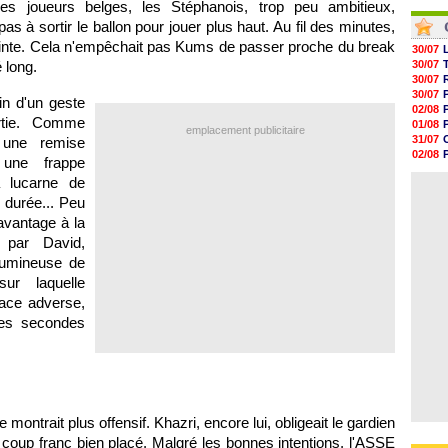
05/08
es joueurs belges, les Stéphanois, trop peu ambitieux,
04/08
05/08
04/08
 à sortir le ballon pour jouer plus haut. Au fil des minutes,
05/08
reinte. Cela n'empêchait pas Kums de passer proche du break
05/08
30/07
05/08
 long.
30/07
05/08
30/07
05/08
30/07
in d'un geste
05/08
02/08
rtie. Comme
01/08
emplacement publicitaire
31/07
 une remise
02/08
 une frappe
30/07
 lucarne de
01/08
 durée... Peu
avantage à la
 par David,
lumineuse de
ur laquelle
face adverse,
es secondes
 montrait plus offensif. Khazri, encore lui, obligeait le gardien
n coup franc bien placé. Malgré les bonnes intentions, l'ASSE