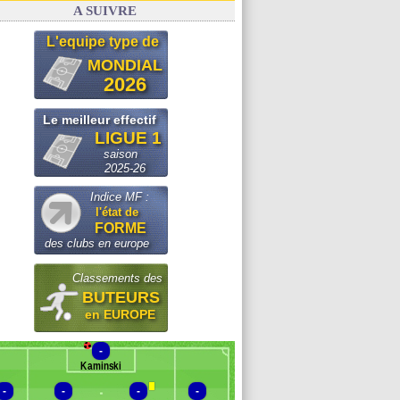
A SUIVRE
L'equipe type de
MONDIAL
2026
Le meilleur effectif
LIGUE 1
saison
2025-26
Indice MF :
l'état de
FORME
des clubs en europe
Classements des
BUTEURS
en EUROPE
-
Kaminski
-
-
-
-