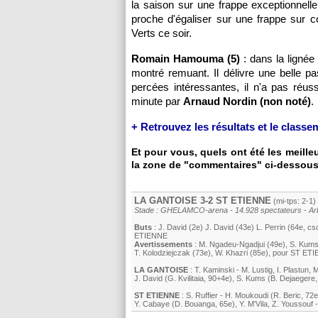
la saison sur une frappe exceptionnelle
proche d'égaliser sur une frappe sur 
Verts ce soir.
Romain Hamouma (5)
: dans la lignée
montré remuant. Il délivre une belle 
percées intéressantes, il n'a pas réu
minute par
Arnaud Nordin (non noté)
.
+ Retrouvez les résultats et le class
Et pour vous, quels ont été les meill
la zone de "commentaires" ci-dessous
LA GANTOISE 3-2
ST ETIENNE
(mi-tps: 2-1)
Stade : GHELAMCO-arena - 14.928 spectateurs - Arbi
Buts
:
J. David
(2e)
J. David
(43e)
L. Perrin
(64e, cs
ETIENNE
Avertissements
:
M. Ngadeu-Ngadjui
(49e)
,
S. Kum
T. Kolodziejczak
(73e)
,
W. Khazri
(85e)
, pour
ST ETI
LA GANTOISE
:
T. Kaminski
-
M. Lustig
,
I. Plastun
,
M
J. David
(
G. Kvilitaia
, 90+4e)
,
S. Kums
(
B. Dejaegere
ST ETIENNE
:
S. Ruffier
-
H. Moukoudi
(
R. Beric
, 72e
Y. Cabaye
(
D. Bouanga
, 65e)
,
Y. M'Vila
,
Z. Youssouf