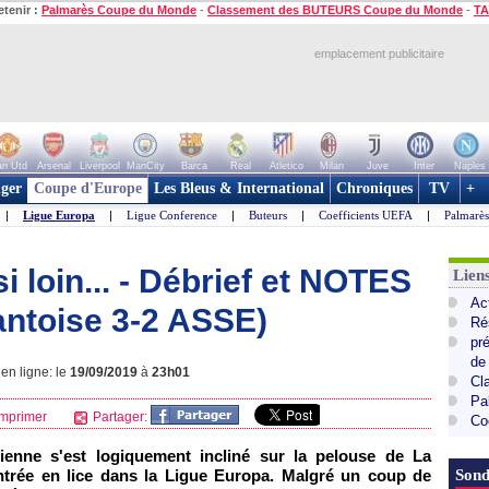
etenir :
Palmarès Coupe du Monde
-
Classement des BUTEURS Coupe du Monde
-
TA
emplacement publicitaire
n Utd
Arsenal
Liverpool
ManCity
Barca
Real
Atletico
Milan
Juve
Inter
Naples
ger
Coupe d'Europe
Les Bleus & International
Chroniques
TV
+
|
Ligue Europa
|
Ligue Conference
|
Buteurs
|
Coefficients UEFA
|
Palmarè
si loin... - Débrief et NOTES
Lie
Ac
antoise 3-2 ASSE)
Ré
pr
de
en ligne: le
19/09/2019
à
23h01
Cl
Pa
mprimer
Partager:
Co
tienne s'est logiquement incliné sur la pelouse de La
entrée en lice dans la Ligue Europa. Malgré un coup de
Sond