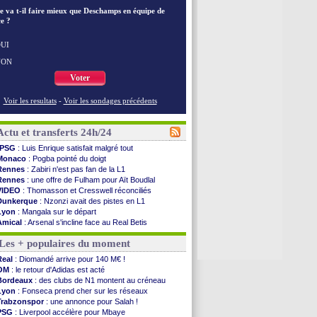
e va t-il faire mieux que Deschamps en équipe de
e ?
UI
NON
Voter
Voir les resultats
-
Voir les sondages précédents
Actu et transferts 24h/24
PSG
: Luis Enrique satisfait malgré tout
Monaco
: Pogba pointé du doigt
Rennes
: Zabiri n'est pas fan de la L1
Rennes
: une offre de Fulham pour Aït Boudlal
VIDEO
: Thomasson et Cresswell réconciliés
Dunkerque
: Nzonzi avait des pistes en L1
Lyon
: Mangala sur le départ
Amical
: Arsenal s'incline face au Real Betis
Amical
: lourde défaite pour le PSG
Les + populaires du moment
Man City
: Maresca flou pour Reijnders
LdC
: Fenerbahçe prend une belle option
Real
: Diomandé arrive pour 140 M€ !
Al-Diriyah
: Mbemba arrive libre (officiel)
OM
: le retour d'Adidas est acté
Atletico
: le plan d'Alvarez à son retour
Bordeaux
: des clubs de N1 montent au créneau
Amical
: premier succès pour Brest
Lyon
: Fonseca prend cher sur les réseaux
VIDEO
: le joli but de Greenwood avec le Fener !
Trabzonspor
: une annonce pour Salah !
CdM 2030
: une promesse d'Infantino au Maroc ...
PSG
: Liverpool accélère pour Mbaye