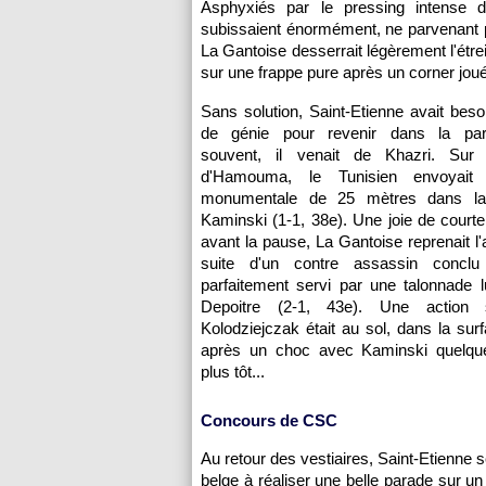
Asphyxiés par le pressing intense d
subissaient énormément, ne parvenant pas
La Gantoise desserrait légèrement l'ét
sur une frappe pure après un corner joué
Sans solution, Saint-Etienne avait beso
de génie pour revenir dans la pa
souvent, il venait de Khazri. Sur
d'Hamouma, le Tunisien envoyait
monumentale de 25 mètres dans la
Kaminski (1-1, 38e). Une joie de courte
avant la pause, La Gantoise reprenait l'
suite d'un contre assassin conclu
parfaitement servi par une talonnade 
Depoitre (2-1, 43e). Une action s
Kolodziejczak était au sol, dans la sur
après un choc avec Kaminski quelqu
plus tôt...
Concours de CSC
Au retour des vestiaires, Saint-Etienne se
belge à réaliser une belle parade sur u