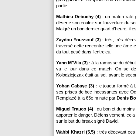
partie.
Mathieu Debuchy (4)
: un match raté po
déserte son couloir sur l'ouverture du s
Malgré un bon dernier quart d'heure, il e
Zaydou Youssouf (3)
: très, très déce
traversé cette rencontre telle une âme e
du tout pesé dans l'entrejeu.
Yann M'Vila (3)
: à la ramasse du début à
vu le jour dans ce match. On se dem
Kolodziejczak était au sol, avant le se
Yohan Cabaye (3)
: le joueur formé à 
ses prises de bec incessantes avec Odji
Remplacé à la 65e minute par
Denis Bo
Miguel Trauco (4)
: du bon et du moins p
apporter le danger. Défensivement, cela 
sur le but du break signé David.
Wahbi Khazri (5,5)
: très décevant ces 