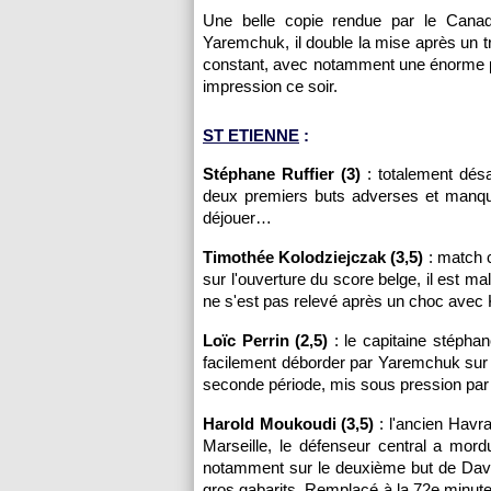
Une belle copie rendue par le Canadi
Yaremchuk, il double la mise après un t
constant, avec notamment une énorme poin
impression ce soir.
ST ETIENNE
:
Stéphane Ruffier (3)
: totalement désa
deux premiers buts adverses et manque 
déjouer…
Timothée Kolodziejczak (3,5)
: match c
sur l'ouverture du score belge, il est 
ne s'est pas relevé après un choc avec K
Loïc Perrin (2,5)
: le capitaine stéphan
facilement déborder par Yaremchuk sur l
seconde période, mis sous pression par 
Harold Moukoudi (3,5)
: l'ancien Havra
Marseille, le défenseur central a mor
notamment sur le deuxième but de Davi
gros gabarits. Remplacé à la 72e minut