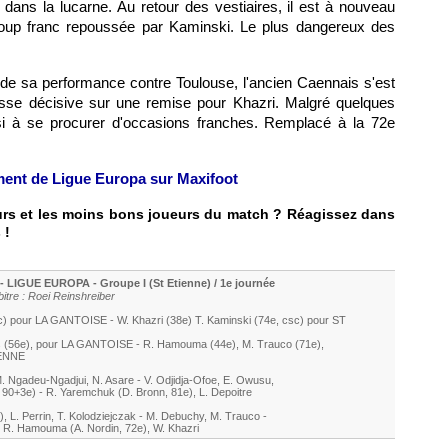
 dans la lucarne. Au retour des vestiaires, il est à nouveau
coup franc repoussée par Kaminski. Le plus dangereux des
 de sa performance contre Toulouse, l'ancien Caennais s'est
passe décisive sur une remise pour Khazri. Malgré quelques
ssi à se procurer d'occasions franches. Remplacé à la 72e
ement de Ligue Europa sur Maxifoot
eurs et les moins bons joueurs du match ? Réagissez dans
 !
- LIGUE EUROPA - Groupe I (St Etienne) / 1e journée
tre : Roei Reinshreiber
c) pour LA GANTOISE -
W. Khazri
(38e)
T. Kaminski
(74e, csc) pour
ST
s
(56e)
, pour LA GANTOISE -
R. Hamouma
(44e)
,
M. Trauco
(71e)
,
ENNE
. Ngadeu-Ngadjui
,
N. Asare
-
V. Odjidja-Ofoe
,
E. Owusu
,
, 90+3e)
-
R. Yaremchuk
(
D. Bronn
, 81e)
,
L. Depoitre
)
,
L. Perrin
,
T. Kolodziejczak
-
M. Debuchy
,
M. Trauco
-
-
R. Hamouma
(
A. Nordin
, 72e)
,
W. Khazri