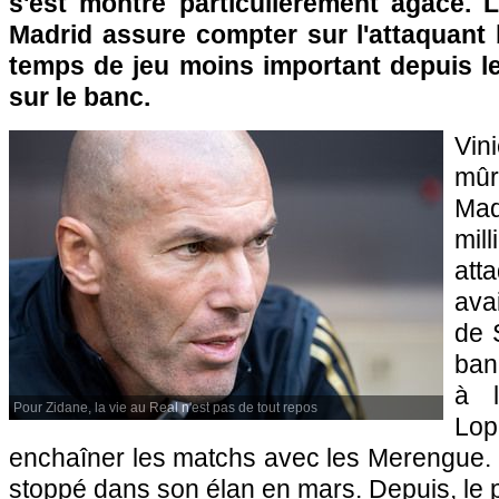
s'est montré particulièrement agacé. L
Madrid assure compter sur l'attaquant 
temps de jeu moins important depuis le
sur le banc.
Vin
mûr
Mad
mill
at
avai
de 
ban
à 
Pour Zidane, la vie au Real n'est pas de tout repos
Lo
enchaîner les matchs avec les Merengue. 
stoppé dans son élan en mars. Depuis, le pr