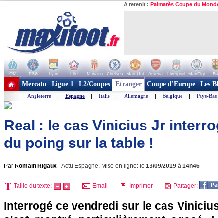
A retenir :
Palmarès Coupe du Mond
OM
PSG
Lyon
Lille
Monaco
Chelsea
Man Utd
Arsenal
Liverpool
ManCity
Ba
+ de clubs
Mercato
Ligue 1
L2/Coupes
Etranger
Coupe d'Europe
Les B
Angleterre
|
Espagne
|
Italie
|
Allemagne
|
Belgique
|
Pays-Bas
Real : le cas Vinicius Jr interr
du poing sur la table !
Par
Romain Rigaux
-
Actu Espagne, Mise en ligne: le
13/09/2019
à
14h46
Taille du texte:
Email
Imprimer
Partager:
Interrogé ce vendredi sur le cas Viniciu