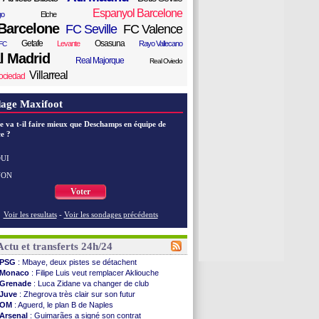
Espanyol Barcelone
go
Elche
Barcelone
FC Seville
FC Valence
Getafe
Osasuna
Levante
Rayo Vallecano
FC
l Madrid
Real Majorque
Real Oviedo
Villarreal
ociedad
age Maxifoot
e va t-il faire mieux que Deschamps en équipe de
e ?
UI
NON
Voter
Voir les resultats
-
Voir les sondages précédents
Actu et transferts 24h/24
PSG
: Mbaye, deux pistes se détachent
Monaco
: Filipe Luis veut remplacer Akliouche
Grenade
: Luca Zidane va changer de club
Juve
: Zhegrova très clair sur son futur
OM
: Aguerd, le plan B de Naples
Arsenal
: Guimarães a signé son contrat