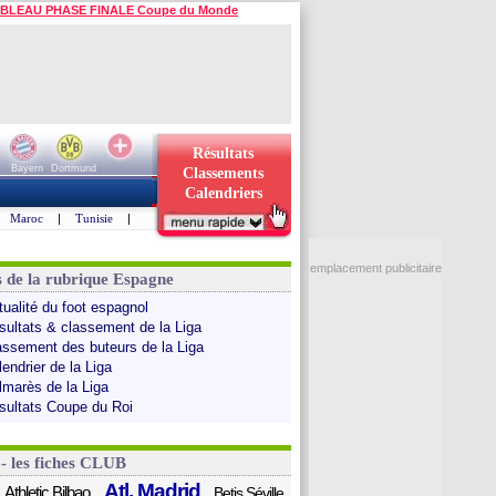
BLEAU PHASE FINALE Coupe du Monde
Résultats
Bayern
Dortmund
Classements
Calendriers
Maroc
|
Tunisie
|
emplacement publicitaire
s de la rubrique Espagne
tualité du foot espagnol
sultats & classement de la Liga
assement des buteurs de la Liga
endrier de la Liga
lmarès de la Liga
sultats Coupe du Roi
 - les fiches CLUB
Atl. Madrid
Athletic Bilbao
Betis Séville