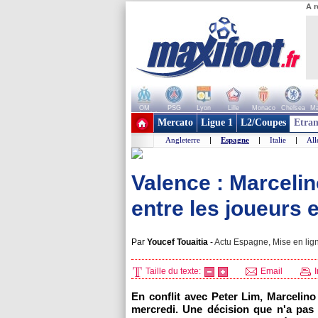
A r
OM
PSG
Lyon
Lille
Monaco
Chelsea
Ma
+ de clubs
Mercato
Ligue 1
L2/Coupes
Etran
Angleterre
|
Espagne
|
Italie
|
Al
Valence : Marcelino
entre les joueurs e
Par
Youcef Touaitia
-
Actu Espagne, Mise en lign
Taille du texte:
Email
I
En conflit avec Peter Lim, Marcelin
mercredi. Une décision que n'a pas 