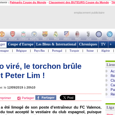
etenir :
Palmarès Coupe du Monde
-
Classement des BUTEURS Coupe du Monde
-
TA
emplacement publicitaire
n Utd
Arsenal
Liverpool
ManCity
Barca
Real
Atletico
Milan
Juve
Inter
Naples
ger
Coupe d'Europe
Les Bleus & International
Chroniques
TV
+
lemagne
|
Belgique
|
Pays-Bas
|
Portugal
|
Turquie
|
Suisse
|
Algérie
|
 viré, le torchon brûle
Lien
Ac
t Peter Lim !
Ré
Cl
Cal
e: le
12/09/2019
à
20h10
Pa
Ré
mprimer
Partager:
o a été limogé de son poste d'entraîneur du FC Valence,
Liga
du tout accepté le vestiaire du club espagnol, puisque
Alaves