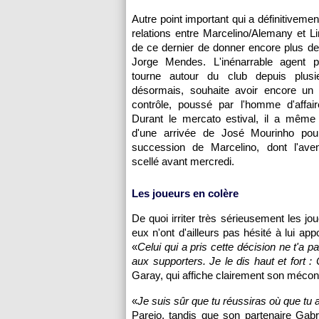
Autre point important qui a définitiveme
relations entre Marcelino/Alemany et Li
de ce dernier de donner encore plus d
Jorge Mendes. L'inénarrable agent po
tourne autour du club depuis plusi
désormais, souhaite avoir encore un
contrôle, poussé par l'homme d'affair
Durant le mercato estival, il a même 
d'une arrivée de José Mourinho pou
succession de Marcelino, dont l'aveni
scellé avant mercredi.
Les joueurs en colère
De quoi irriter très sérieusement les jo
eux n'ont d'ailleurs pas hésité à lui a
«
Celui qui a pris cette décision ne t'a pa
aux supporters. Je le dis haut et for
Garay, qui affiche clairement son mécon
«
Je suis sûr que tu réussiras où que tu ail
Parejo, tandis que son partenaire Gabr