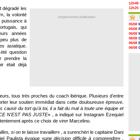
12h48
nt dégradé les
12h25
12h06
m, la volonté
emplacement publicitaire
11h53
e puissance à
11h31
05/08
rtugais, qui
11h10
05/08
10h52
eurs années
06/08
10h33
06/08
 peu plus de
10h12
06/08
es asiatique.
10h09
06/08
10h05
été question
06/08
09h44
06/08
r prendre la
09h24
r était déjà
09h06
08h44
08h22
06/08
06/08
ueurs, tous très proches du coach ibérique. Plusieurs d'entre
pporter leur soutien immédiat dans cette douloureuse épreuve.
s causé du tort qu'à toi, il a fait du mal à toute une équipe et
t : CE N'EST PAS JUSTE
» , a indiqué sur Instagram Ezequiel
tentement après ce choix de virer Marcelino.
les, si on te laisse travailler
» , a surenchéri le capitaine Dani
iel Paulista évoque «
une décision difficile à comprendre
» .