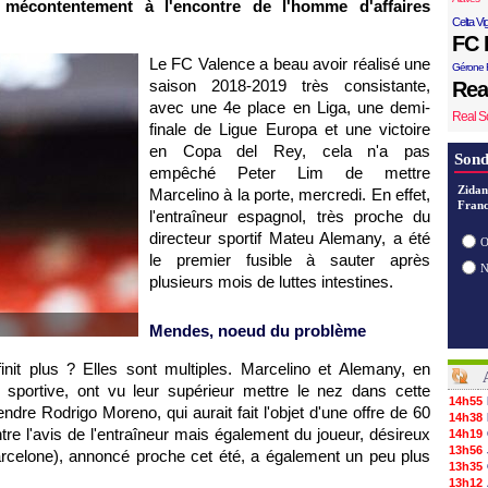
r mécontentement à l'encontre de l'homme d'affaires
Celta Vi
FC 
Le FC Valence a beau avoir réalisé une
Gérone 
saison 2018-2019 très consistante,
Rea
avec une 4e place en Liga, une demi-
Real S
finale de Ligue Europa et une victoire
en Copa del Rey, cela n'a pas
Sond
empêché Peter Lim de mettre
Zidan
Marcelino à la porte, mercredi. En effet,
Franc
l'entraîneur espagnol, très proche du
directeur sportif Mateu Alemany, a été
O
le premier fusible à sauter après
plusieurs mois de luttes intestines.
Mendes, noeud du problème
init plus ? Elles sont multiples. Marcelino et Alemany, en
e sportive, ont vu leur supérieur mettre le nez dans cette
14h55
ndre Rodrigo Moreno, qui aurait fait l'objet d'une offre de 60
14h38
ntre l'avis de l'entraîneur mais également du joueur, désireux
14h19
13h56
arcelone), annoncé proche cet été, a également un peu plus
13h35
13h12