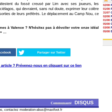
 attestent du fossé creusé par Lim avec ses joueurs, les
02/08
élagos, qui devraient, sans nul doute, exprimer leur colère
01/08
31/07
sorties de leurs préférés. Le déplacement au Camp Nou, ce
02/08
01/08
05/08
es à Valence ? N'hésitez pas à dévoiler votre onze idéal
03/08
05/08
» …
03/08
03/08
Facebook
Partager sur Twitter
article ? Prévenez-nous en cliquant sur ce lien
DISQUS
Communauté
us, contactez
moderation-abus@maxifoot.fr