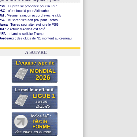
PSG
: Dupraz se prononce pour la LdC
PSG
: c'est bouclé pour Akliouche !
OM
: Meunier avait un accord avec le club
PSG
: le Barça fixe son prix pour Torres
Barça
: Torres souhaite rejoindre le PSG !
OM
: le retour d'Adidas est acté
FIFA
: Infantino sollicite Trump
Bordeaux
: des clubs de N1 montent au créneau
Argentine
: quand Medina recadre... sa mère
Real
: le démenti de Leipzig pour Diomandé
A SUIVRE
L'equipe type de
MONDIAL
2026
Le meilleur effectif
LIGUE 1
saison
2025-26
Indice MF :
l'état de
FORME
des clubs en europe