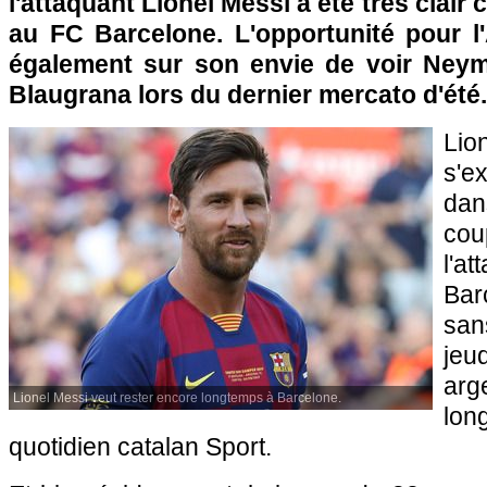
l'attaquant Lionel Messi a été très clair
au FC Barcelone. L'opportunité pour l'
également sur son envie de voir Neym
Blaugrana lors du dernier mercato d'été.
Li
s'e
da
cou
l'
Bar
san
jeu
arg
Lionel Messi veut rester encore longtemps à Barcelone.
lo
quotidien catalan Sport.