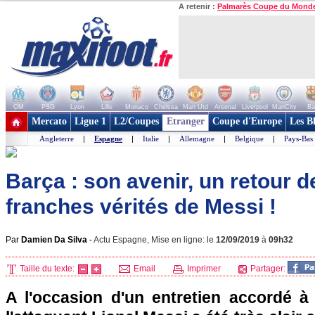
A retenir :
Palmarès Coupe du Mond
OM
PSG
Lyon
Lille
Monaco
Chelsea
Man Utd
Arsenal
Liverpool
ManCity
Ba
+ de clubs
Mercato
Ligue 1
L2/Coupes
Etranger
Coupe d'Europe
Les B
Angleterre
|
Espagne
|
Italie
|
Allemagne
|
Belgique
|
Pays-Bas
Barça : son avenir, un retour d
franches vérités de Messi !
Par
Damien Da Silva
-
Actu Espagne, Mise en ligne: le
12/09/2019
à
09h32
Taille du texte:
Email
Imprimer
Partager:
A l'occasion d'un entretien accordé à 