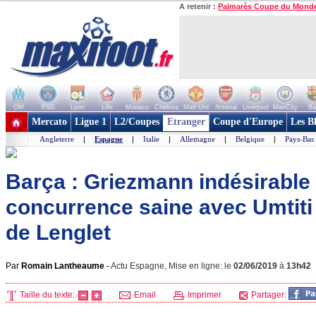
A retenir :
Palmarès Coupe du Mond
OM
PSG
Lyon
Lille
Monaco
Chelsea
Man Utd
Arsenal
Liverpool
ManCity
Ba
+ de clubs
Mercato
Ligue 1
L2/Coupes
Etranger
Coupe d'Europe
Les B
Angleterre
|
Espagne
|
Italie
|
Allemagne
|
Belgique
|
Pays-Bas
Barça : Griezmann indésirable
concurrence saine avec Umtiti 
de Lenglet
Par
Romain Lantheaume
-
Actu Espagne, Mise en ligne: le
02/06/2019
à
13h42
Taille du texte:
Email
Imprimer
Partager: