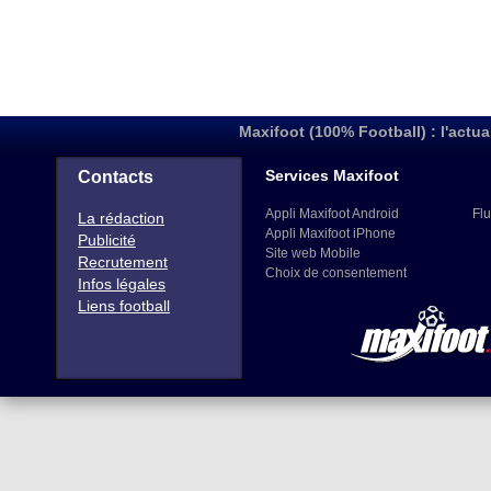
Maxifoot (100% Football) : l'actua
Services Maxifoot
Contacts
Appli Maxifoot Android
Flu
La rédaction
Appli Maxifoot iPhone
Publicité
Site web Mobile
Recrutement
Choix de consentement
Infos légales
Liens football