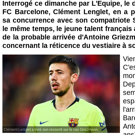
Interrogé ce dimanche par L'Equipe, le 
FC Barcelone, Clément Lenglet, en a p
sa concurrence avec son compatriote 
le même temps, le jeune talent français
de la probable arrivée d'Antoine Griez
concernant la réticence du vestiaire à so
Vie
C'e
mom
De
se
es
l'a
Bar
Ant
Clément Lenglet a livré son ressenti sur le cas Griezmann.
ans