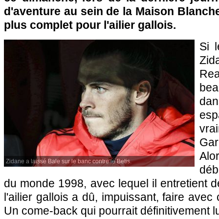
d'aventure au sein de la Maison Blanch
plus complet pour l'ailier gallois.
Si 
Zid
Rea
be
da
esp
vr
Gar
Alo
Zidane a laissé Bale sur le banc contre le Betis.
déb
du monde 1998, avec lequel il entretient de
l'ailier gallois a dû, impuissant, faire ave
Un come-back qui pourrait définitivement lu