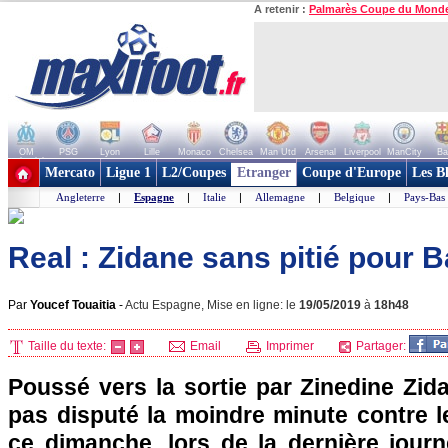
A retenir :
Palmarès Coupe du Mond
OM
PSG
Lyon
Lille
Monaco
Chelsea
Man Utd
Arsenal
Liverpool
ManCity
Ba
+ de clubs
Mercato
Ligue 1
L2/Coupes
Etranger
Coupe d'Europe
Les B
Angleterre
|
Espagne
|
Italie
|
Allemagne
|
Belgique
|
Pays-Bas
Real : Zidane sans pitié pour B
Par
Youcef Touaitia
-
Actu Espagne, Mise en ligne: le
19/05/2019
à
18h48
Taille du texte:
Email
Imprimer
Partager:
Poussé vers la sortie par Zinedine Zid
pas disputé la moindre minute contre le 
ce dimanche, lors de la dernière journ