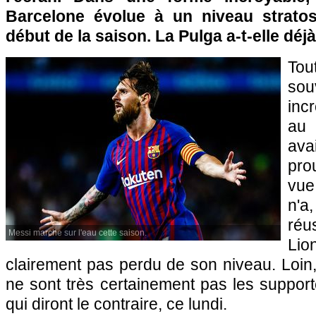
Barcelone évolue à un niveau stratos
début de la saison. La Pulga a-t-elle déjà
To
sou
inc
au 
avai
pro
vue
n'
réus
Messi marche sur l'eau cette saison.
Lio
clairement pas perdu de son niveau. Loin, 
ne sont très certainement pas les suppor
qui diront le contraire, ce lundi.