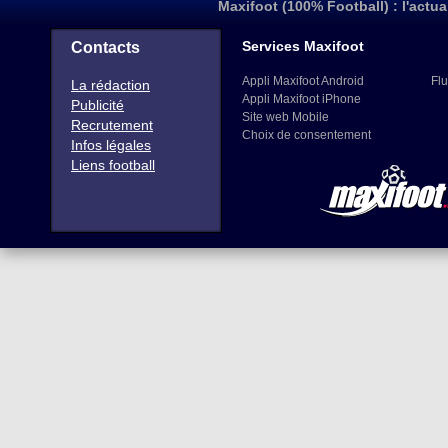
Maxifoot (100% Football) : l'actua
Services Maxifoot
Contacts
Appli Maxifoot Android
Flu
La rédaction
Appli Maxifoot iPhone
Publicité
Site web Mobile
Recrutement
Choix de consentement
Infos légales
Liens football