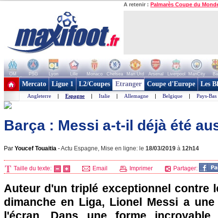
A retenir :
Palmarès Coupe du Mond
OM
PSG
Lyon
Lille
Monaco
Chelsea
Man Utd
Arsenal
Liverpool
ManCity
Ba
+ de clubs
Mercato
Ligue 1
L2/Coupes
Etranger
Coupe d'Europe
Les B
Angleterre
|
Espagne
|
Italie
|
Allemagne
|
Belgique
|
Pays-Bas
Barça : Messi a-t-il déjà été aus
Par
Youcef Touaitia
-
Actu Espagne, Mise en ligne: le
18/03/2019
à
12h14
Taille du texte:
Email
Imprimer
Partager:
Auteur d'un triplé exceptionnel contre le
dimanche en Liga, Lionel Messi a une 
l'écran. Dans une forme incroyable,