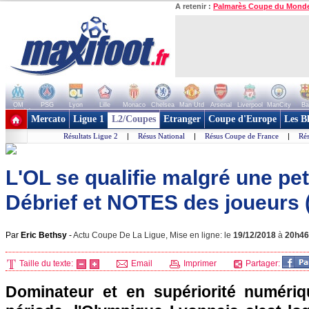
A retenir :
Palmarès Coupe du Mond
OM
PSG
Lyon
Lille
Monaco
Chelsea
Man Utd
Arsenal
Liverpool
ManCity
Ba
+ de clubs
Mercato
Ligue 1
L2/Coupes
Etranger
Coupe d'Europe
Les B
Résultats Ligue 2
|
Résus National
|
Résus Coupe de France
|
Rés
L'OL se qualifie malgré une peti
Débrief et NOTES des joueurs 
Par
Eric Bethsy
-
Actu Coupe De La Ligue, Mise en ligne: le
19/12/2018
à
20h46
Taille du texte:
Email
Imprimer
Partager:
Dominateur et en supériorité numériq