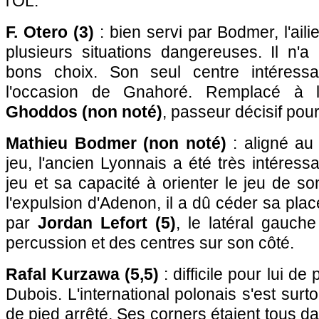
l'OL.
F. Otero (3)
: bien servi par Bodmer, l'aili
plusieurs situations dangereuses. Il n'a 
bons choix. Son seul centre intéress
l'occasion de Gnahoré. Remplacé à
Ghoddos (non noté)
, passeur décisif pour
Mathieu Bodmer (non noté)
: aligné au
jeu, l'ancien Lyonnais a été très intéress
jeu et sa capacité à orienter le jeu de s
l'expulsion d'Adenon, il a dû céder sa pla
par
Jordan Lefort (5)
, le latéral gauch
percussion et des centres sur son côté.
Rafal Kurzawa (5,5)
: difficile pour lui d
Dubois. L'international polonais s'est surt
de pied arrêté. Ses corners étaient tous 