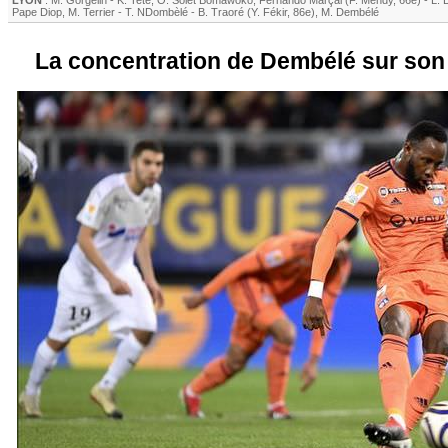
LYON
:
M. Gorgelin
-
K. Tete
,
O. Solet Bomawoko
,
Fernando Marçal
(
F. Mendy
, 66e)
-
L. 
Pape Diop
,
M. Terrier
-
T. NDombèlé
-
B. Traoré
(
Y. Fékir
, 86e)
,
M. Dembélé
La concentration de Dembélé sur son 