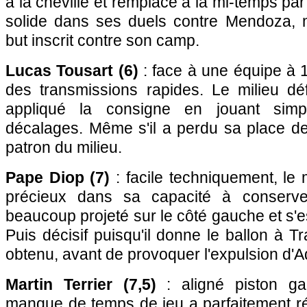
à la cheville et remplacé à la mi-temps par
solide dans ses duels contre Mendoza, m
but inscrit contre son camp.
Lucas Tousart (6)
: face à une équipe à 
des transmissions rapides. Le milieu déf
appliqué la consigne en jouant sim
décalages. Même s'il a perdu sa place de t
patron du milieu.
Pape Diop (7)
: facile techniquement, le 
précieux dans sa capacité à conserver 
beaucoup projeté sur le côté gauche et s'
Puis décisif puisqu'il donne le ballon à T
obtenu, avant de provoquer l'expulsion d'
Martin Terrier (7,5)
: aligné piston gau
manque de temps de jeu a parfaitement ré