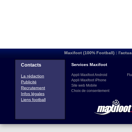
Maxifoot (100% Football) : l'actua
Services Maxifoot
Contacts
Appli Maxifoot Android
Flu
La rédaction
Appli Maxifoot iPhone
Publicité
Site web Mobile
Recrutement
Choix de consentement
Infos légales
Liens football