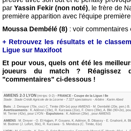
par
Yassin Fekir (non noté)
, le frère de N
première apparition avec l'équipe première
Moussa Dembélé (8)
: voir commentaires 
+ Retrouvez les résultats et le classe
Ligue sur Maxifoot
Et pour vous, quels ont été les meilleu
joueurs du match ? Réagissez 
"commentaires" ci-dessous !
AMIENS
2-3
LYON
(mi-tps: 0-2)
- FRANCE - Coupe de la Ligue / 8e
Stade : Stade Crédit Agricole de la Licorne - 7.327 spectateurs - Arbitre : Karim Abed
Buts
:
J. Denayer
(70e, csc)
C. Timite
(90+1e) pour
AMIENS
-
M. Dembélé
(20e, pen.)
B.
Avertissements
:
K. Adénon
(19e)
,
R. Kurzawa
(31e)
,
F. Otero
(39e)
,
A. Blin
(90+2e)
, po
M. Terrier
(42e)
, pour
LYON
-
Expulsions
:
K. Adénon
(26e)
, pour
AMIENS
AMIENS
:
M. Dreyer
-
O. El Hajjam
,
P. Gouano
,
K. Adénon
,
B. Dibassy
-
E. Gnahoré
,
A. Bl
M. Bodmer
(
J. Lefort
, 30e)
,
R. Kurzawa
-
S. Mendoza
(
C. Timite
, 61e)