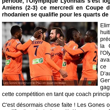
période, l'Olympique Lyonnais s'est l
Amiens (2-3) ce mercredi en Coupe de
rhodanien se qualifie pour les quarts de 
El
hui
pré
la 
l'O
ava
ce 
D'
Gen
Les Gones rejoignent le PSG en quart de finale.
ga
cette compétition en tant que coach princip
C'est désormais chose faite ! Les Gones on