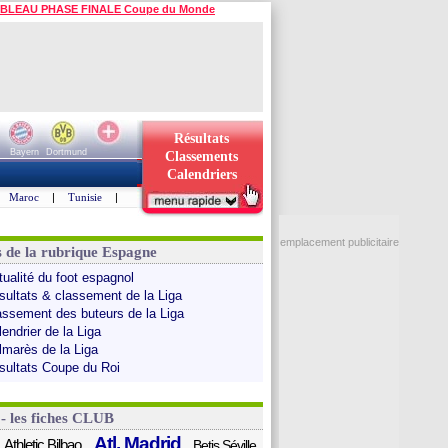
BLEAU PHASE FINALE Coupe du Monde
Résultats
Bayern
Dortmund
Classements
Calendriers
Maroc
|
Tunisie
|
emplacement publicitaire
s de la rubrique Espagne
tualité du foot espagnol
sultats & classement de la Liga
assement des buteurs de la Liga
endrier de la Liga
lmarès de la Liga
sultats Coupe du Roi
 - les fiches CLUB
Atl. Madrid
Athletic Bilbao
Betis Séville