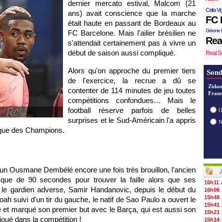
dernier mercato estival, Malcom (21
Celta Vi
ans) avait conscience que la marche
FC 
était haute en passant de Bordeaux au
Gérone 
FC Barcelone. Mais l'ailier brésilien ne
Rea
s'attendait certainement pas à vivre un
début de saison aussi compliqué.
Real S
Alors qu'on approche du premier tiers
Sond
de l'exercice, la recrue a dû se
Zidan
contenter de 114 minutes de jeu toutes
Franc
compétitions confondues… Mais le
football réserve parfois de belles
O
surprises et le Sud-Américain l'a appris
 Ligue des Champions.
d'un Ousmane Dembélé encore une fois très brouillon, l'ancien
 que de 90 secondes pour trouver la faille alors que ses
16h11
r le gardien adverse, Samir Handanovic, depuis le début du
16h06
15h48
suivi d'un tir du gauche, le natif de Sao Paulo a ouvert le
15h41
é et marqué son premier but avec le Barça, qui est aussi son
15h21
joué dans la compétition !
15h14