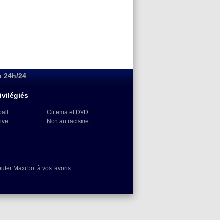
o 24h/24
ivilégiés
ball
Cinema et DVD
Live
Non au racisme
)
outer Maxifoot à vos favoris