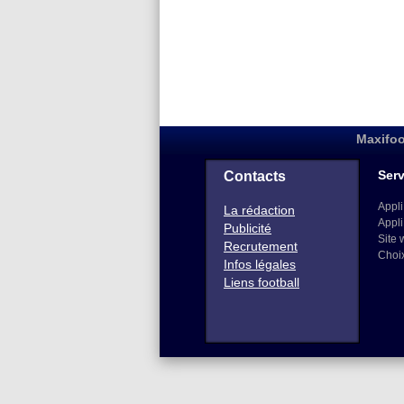
Maxifoo
Serv
Contacts
Appli
La rédaction
Appli
Publicité
Site 
Recrutement
Choi
Infos légales
Liens football