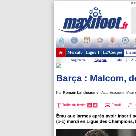
A r
OM
PSG
Lyon
Lille
Monaco
Chelsea
Ma
+ de clubs
Mercato
Ligue 1
L2/Coupes
Etran
Angleterre
|
Espagne
|
Italie
|
Al
Barça : Malcom, d
Par
Romain Lantheaume
-
Actu Espagne, Mise e
Taille du texte:
Email
I
Ému aux larmes après avoir inscrit s
(1-1) mardi en Ligue des Champions, l