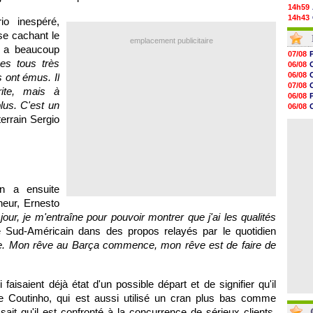
14h59
14h43
io inespéré,
14h14
se cachant le
13h59
emplacement publicitaire
i a beaucoup
13h55
07/08
13h48
s tous très
06/08
13h30
06/08
ont émus. Il
12h49
07/08
ite, mais à
12h22
06/08
12h00
plus. C'est un
06/08
11h46
06/08
errain Sergio
11h20
06/08
10h49
10h32
10h10
09h49
09h35
09h08
n a ensuite
eur, Ernesto
our, je m'entraîne pour pouvoir montrer que j'ai les qualités
e Sud-Américain dans des propos relayés par le quotidien
ile. Mon rêve au Barça commence, mon rêve est de faire de
aisaient déjà état d'un possible départ et de signifier qu'il
e Coutinho, qui est aussi utilisé un cran plus bas comme
it qu'il est confronté à la concurrence de sérieux clients.