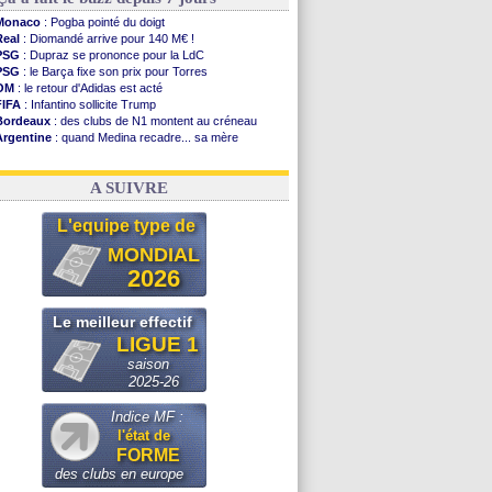
Monaco
: Pogba pointé du doigt
Real
: Diomandé arrive pour 140 M€ !
PSG
: Dupraz se prononce pour la LdC
PSG
: le Barça fixe son prix pour Torres
OM
: le retour d'Adidas est acté
FIFA
: Infantino sollicite Trump
Bordeaux
: des clubs de N1 montent au créneau
Argentine
: quand Medina recadre... sa mère
Real
: le démenti de Leipzig pour Diomandé
OM
: Paixão attire un 2e club anglais
A SUIVRE
L'equipe type de
MONDIAL
2026
Le meilleur effectif
LIGUE 1
saison
2025-26
Indice MF :
l'état de
FORME
des clubs en europe