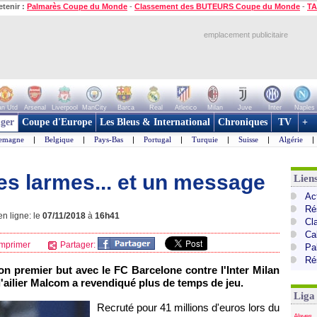
etenir :
Palmarès Coupe du Monde
-
Classement des BUTEURS Coupe du Monde
-
TA
emplacement publicitaire
n Utd
Arsenal
Liverpool
ManCity
Barca
Real
Atletico
Milan
Juve
Inter
Naples
ger
Coupe d'Europe
Les Bleus & International
Chroniques
TV
+
lemagne
|
Belgique
|
Pays-Bas
|
Portugal
|
Turquie
|
Suisse
|
Algérie
|
es larmes... et un message
Lien
Ac
Ré
n ligne: le
07/11/2018
à
16h41
Cl
Cal
mprimer
Partager:
Pa
Ré
on premier but avec le FC Barcelone contre l'Inter Milan
'ailier Malcom a revendiqué plus de temps de jeu.
Liga
Recruté pour 41 millions d'euros lors du
Alaves