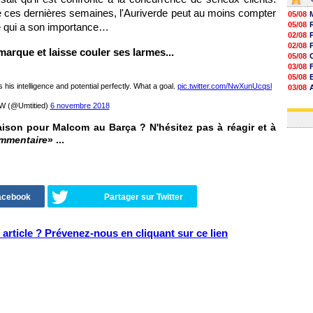
lté ces dernières semaines, l'Auriverde peut au moins compter
05/08
05/08
re qui a son importance…
02/08
02/08
arque et laisse couler ses larmes...
05/08
03/08
05/08
his intelligence and potential perfectly. What a goal.
pic.twitter.com/NwXunUcqsl
03/08
03/08
 (@Umtitied)
6 novembre 2018
03/08
ison pour Malcom au Barça ? N'hésitez pas à réagir et à
ommentaire
» ...
Facebook
Partager sur Twitter
article ? Prévenez-nous en cliquant sur ce lien