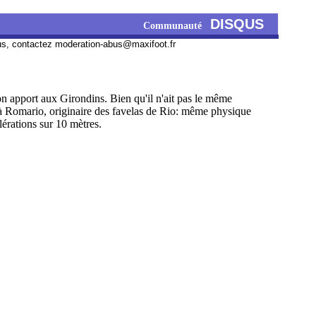
DISQUS
Communauté
us, contactez
moderation-abus@maxifoot.fr