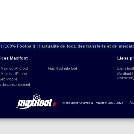
t (100% Football) : l'actualité du foot, des transferts et du mercat
ices Maxifoot
Liens pr
 Maxifoot Android
Flux RSS info foot
Liens foot
 Maxifoot iPhone
Maxifoot-
(livescore
web Mobile
x de consentement
Aj
© copyright Advimedia - Maxifoot 2000-2026