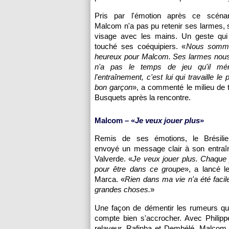
Pris par l'émotion après ce scénar
Malcom n'a pas pu retenir ses larmes, 
visage avec les mains. Un geste qu
touché ses coéquipiers. «
Nous somme
heureux pour Malcom. Ses larmes nous 
n'a pas le temps de jeu qu'il mér
l'entraînement, c'est lui qui travaille le 
bon garçon
», a commenté le milieu de t
Busquets après la rencontre.
Malcom – «
Je veux jouer plus
»
Remis de ses émotions, le Brésilie
envoyé un message clair à son entraîn
Valverde. «
Je veux jouer plus. Chaque j
pour être dans ce groupe
», a lancé l
Marca. «
Rien dans ma vie n'a été fac
grandes choses.
»
Une façon de démentir les rumeurs qui f
compte bien s'accrocher. Avec Philipp
relayeur, Rafinha et Dembélé, Malcom sa