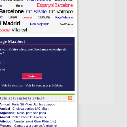
Espanyol Barcelone
go
Elche
Barcelone
FC Seville
FC Valence
Getafe
Osasuna
Levante
Rayo Vallecano
FC
l Madrid
Real Majorque
Real Oviedo
Villarreal
ociedad
age Maxifoot
e va t-il faire mieux que Deschamps en équipe de
e ?
UI
NON
Voter
Voir les resultats
-
Voir les sondages précédents
Actu et transferts 24h/24
Amical
: Paris SG-Man Utd, les compos
Amical
: Chelsea corrige l'AC Milan
Argentine
: Messi perd son papa
Amical
: l'Inter s'offre la Juventus
Atletico
: Almada rejoint River Plate (off.)
Monaco
: Camara a la cote en Angleterre