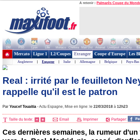
A retenir :
Palmarès Coupe du Mond
OM
PSG
Lyon
Lille
Monaco
Chelsea
Man Utd
Arsenal
Liverpool
ManCity
Ba
+ de clubs
Mercato
Ligue 1
L2/Coupes
Etranger
Coupe d'Europe
Les B
Angleterre
|
Espagne
|
Italie
|
Allemagne
|
Belgique
|
Pays-Bas
Real : irrité par le feuilleton 
rappelle qu'il est le patron
Par
Youcef Touaitia
-
Actu Espagne, Mise en ligne: le
22/03/2018
à
12h23
Taille du texte:
Email
Imprimer
Partager:
Ces dernières semaines, la rumeur d'un