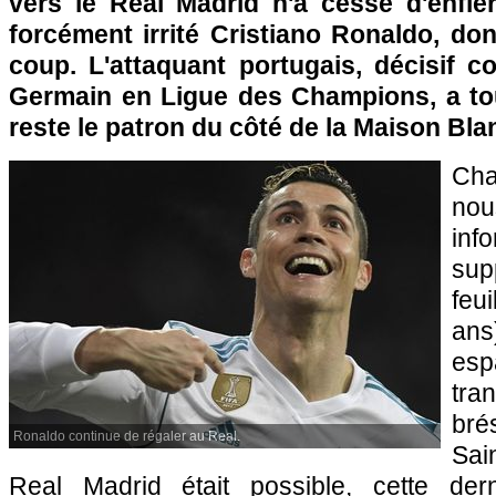
vers le Real Madrid n'a cessé d'enfle
forcément irrité Cristiano Ronaldo, don
coup. L'attaquant portugais, décisif co
Germain en Ligue des Champions, a tout
reste le patron du côté de la Maison Bla
Cha
no
inf
sup
feu
ans
esp
tra
bré
Ronaldo continue de régaler au Real.
Sai
Real Madrid était possible, cette de