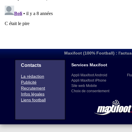
Maxifoot (100% Football) : l'actua
Services Maxifoot
Contacts
Appli Maxifoot Android
Flu
La rédaction
Appli Maxifoot iPhone
Publicité
Site web Mobile
Recrutement
Choix de consentement
Infos légales
Liens football