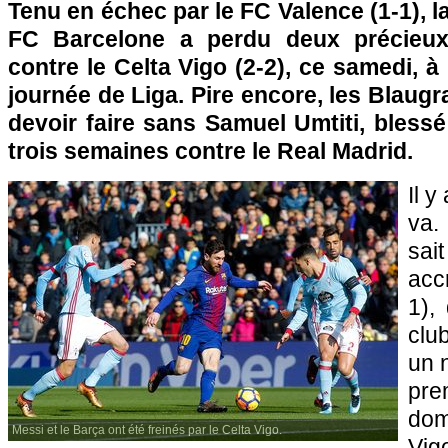
Tenu en échec par le FC Valence (1-1), l
FC Barcelone a perdu deux précieux
contre le Celta Vigo (2-2), ce samedi, à
journée de Liga. Pire encore, les Blaug
devoir faire sans Samuel Umtiti, bless
trois semaines contre le Real Madrid.
Il y
va.
sai
acc
1),
clu
un 
pre
dom
Messi et le Barça ont été freinés par le Celta Vigo.
Vig