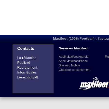
Maxifoot (100% Football) : l'actua
Services Maxifoot
Contacts
Appli Maxifoot Android
Flu
La rédaction
Appli Maxifoot iPhone
Publicité
Site web Mobile
Recrutement
Choix de consentement
Infos légales
Liens football