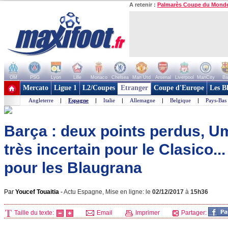
A retenir :
Palmarès Coupe du Mond
OM
PSG
Lyon
Lille
Monaco
Chelsea
Man Utd
Arsenal
Liverpool
ManCity
Ba
+ de clubs
Mercato
Ligue 1
L2/Coupes
Etranger
Coupe d'Europe
Les B
Angleterre
|
Espagne
|
Italie
|
Allemagne
|
Belgique
|
Pays-Bas
Barça : deux points perdus, Umt
très incertain pour le Clasico..
pour les Blaugrana
Par
Youcef Touaitia
-
Actu Espagne, Mise en ligne: le
02/12/2017
à
15h36
Taille du texte:
Email
Imprimer
Partager: