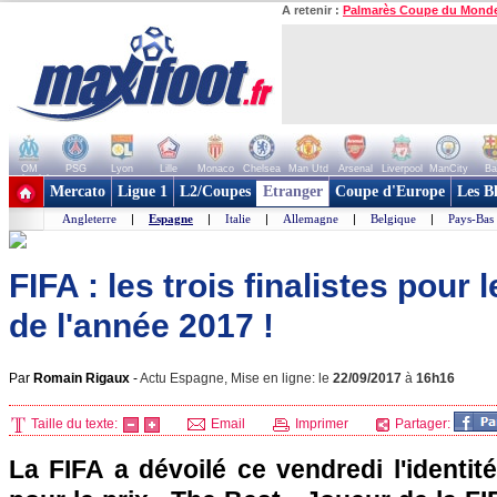
A retenir :
Palmarès Coupe du Mond
OM
PSG
Lyon
Lille
Monaco
Chelsea
Man Utd
Arsenal
Liverpool
ManCity
Ba
+ de clubs
Mercato
Ligue 1
L2/Coupes
Etranger
Coupe d'Europe
Les B
Angleterre
|
Espagne
|
Italie
|
Allemagne
|
Belgique
|
Pays-Bas
FIFA : les trois finalistes pour 
de l'année 2017 !
Par
Romain Rigaux
-
Actu Espagne, Mise en ligne: le
22/09/2017
à
16h16
Taille du texte:
Email
Imprimer
Partager:
La FIFA a dévoilé ce vendredi l'identité