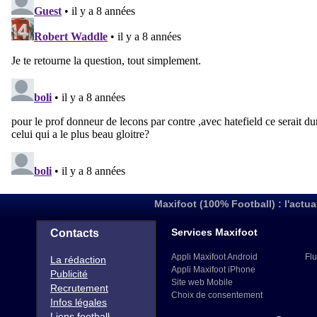
Maxifoot (100% Football) : l'actua
Services Maxifoot
Contacts
Appli Maxifoot Android
Flu
La rédaction
Appli Maxifoot iPhone
Publicité
Site web Mobile
Recrutement
Choix de consentement
Infos légales
Liens football