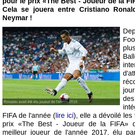
pour le prix «The Best - Joueur de la FI
Cela se jouera entre Cristiano Ronal
Neymar !
De
Foo
plu
Bal
int
d'a
réc
jou
des
Ronaldo avait été élu joueur de l'année 2016
int
FIFA de l'année (
lire ici
), elle a dévoilé les 
prix «The Best - Joueur de la FIFA» 
meilleur joueur de l'année 2017, élu par