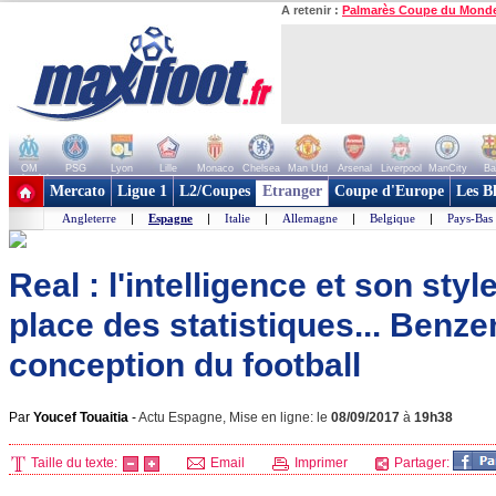
A retenir :
Palmarès Coupe du Mond
OM
PSG
Lyon
Lille
Monaco
Chelsea
Man Utd
Arsenal
Liverpool
ManCity
Ba
+ de clubs
Mercato
Ligue 1
L2/Coupes
Etranger
Coupe d'Europe
Les B
Angleterre
|
Espagne
|
Italie
|
Allemagne
|
Belgique
|
Pays-Bas
Real : l'intelligence et son style
place des statistiques... Benz
conception du football
Par
Youcef Touaitia
-
Actu Espagne, Mise en ligne: le
08/09/2017
à
19h38
Taille du texte:
Email
Imprimer
Partager: