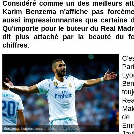
Considéré comme un des meilleurs at
Karim Benzema n'affiche pas forcémen
aussi impressionnantes que certains 
Qu'importe pour le buteur du Real Madrid
dit plus attaché par la beauté du fo
chiffres.
C'e
Par
Lyo
Ben
tou
Rea
Mal
de
Em
Benzema, toujours aussi passionné de football.
Ja