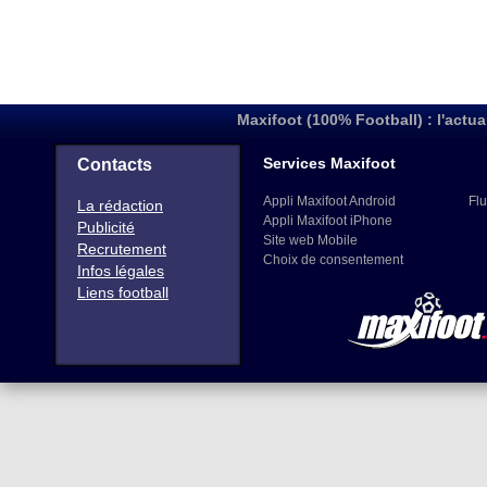
Maxifoot (100% Football) : l'actua
Services Maxifoot
Contacts
Appli Maxifoot Android
Flu
La rédaction
Appli Maxifoot iPhone
Publicité
Site web Mobile
Recrutement
Choix de consentement
Infos légales
Liens football