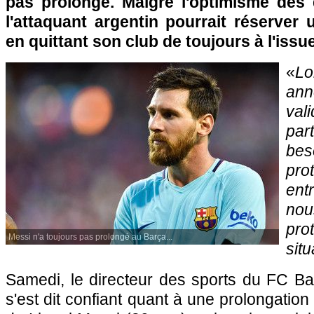
pas prolongé. Malgré l'optimisme des d
l'attaquant argentin pourrait réserver
en quittant son club de toujours à l'issu
«
L
ann
va
par
bes
pro
ent
no
pr
Messi n'a toujours pas prolongé au Barça...
situ
Samedi, le directeur des sports du FC Bar
s'est dit confiant quant à une prolongatio