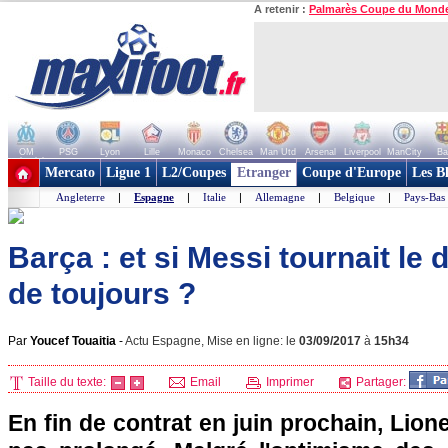
A retenir :
Palmarès Coupe du Mond
OM
PSG
Lyon
Lille
Monaco
Chelsea
Man Utd
Arsenal
Liverpool
ManCity
Ba
+ de clubs
Mercato
Ligue 1
L2/Coupes
Etranger
Coupe d'Europe
Les B
Angleterre
|
Espagne
|
Italie
|
Allemagne
|
Belgique
|
Pays-Bas
Barça : et si Messi tournait le 
de toujours ?
Par
Youcef Touaitia
-
Actu Espagne, Mise en ligne: le
03/09/2017
à
15h34
Taille du texte:
Email
Imprimer
Partager:
En fin de contrat en juin prochain, Lion