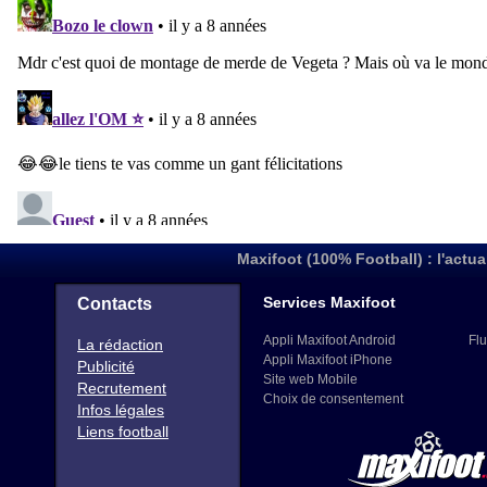
Maxifoot (100% Football) : l'actua
Services Maxifoot
Contacts
Appli Maxifoot Android
Flu
La rédaction
Appli Maxifoot iPhone
Publicité
Site web Mobile
Recrutement
Choix de consentement
Infos légales
Liens football