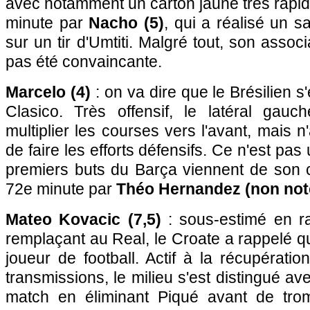
avec notamment un carton jaune très rapi
minute par
Nacho (5)
, qui a réalisé un s
sur un tir d'Umtiti. Malgré tout, son associ
pas été convaincante.
Marcelo (4)
: on va dire que le Brésilien s'e
Clasico. Très offensif, le latéral gau
multiplier les courses vers l'avant, mais 
de faire les efforts défensifs. Ce n'est pas
premiers buts du Barça viennent de son c
72e minute par
Théo Hernandez (non not
Mateo Kovacic (7,5)
: sous-estimé en r
remplaçant au Real, le Croate a rappelé qu'
joueur de football. Actif à la récupérati
transmissions, le milieu s'est distingué a
match en éliminant Piqué avant de trom