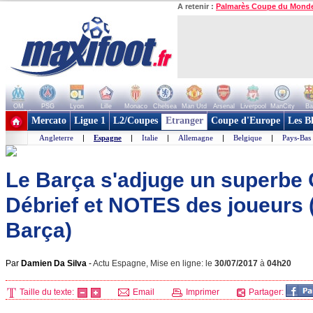
A retenir :
Palmarès Coupe du Mond
OM
PSG
Lyon
Lille
Monaco
Chelsea
Man Utd
Arsenal
Liverpool
ManCity
Ba
+ de clubs
Mercato
Ligue 1
L2/Coupes
Etranger
Coupe d'Europe
Les B
Angleterre
|
Espagne
|
Italie
|
Allemagne
|
Belgique
|
Pays-Bas
Le Barça s'adjuge un superbe C
Débrief et NOTES des joueurs 
Barça)
Par
Damien Da Silva
-
Actu Espagne, Mise en ligne: le
30/07/2017
à
04h20
Taille du texte:
Email
Imprimer
Partager: