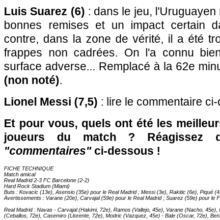
Luis Suarez (6)
: dans le jeu, l'Uruguayen
bonnes remises et un impact certain da
contre, dans la zone de vérité, il a été t
frappes non cadrées. On l'a connu bien
surface adverse... Remplacé à la 62e min
(non noté)
.
Lionel Messi (7,5)
: lire le commentaire ci
Et pour vous, quels ont été les meilleu
joueurs du match ? Réagissez 
"commentaires"
ci-dessous !
FICHE TECHNIQUE
Match amical
Real Madrid 2-3 FC Barcelone (2-2)
Hard Rock Stadium (Miami)
Buts : Kovacic (13e), Asensio (35e) pour le Real Madrid ; Messi (3e), Rakitic (6e), Piqué (
Avertissements : Varane (20e), Carvajal (59e) pour le Real Madrid ; Suarez (59e) pour le 
Real Madrid : Navas - Carvajal (Hakimi, 72e), Ramos (Vallejo, 45e), Varane (Nacho, 45e)
(Ceballos, 72e), Casemiro (Llorente, 72e), Modric (Vazquez, 45e) - Bale (Oscar, 72e), Be