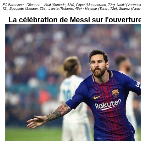
FC Barcelone : Cillessen - Vidal (Semedo, 62e), Piqué (Mascherano, 72e), Umtiti (Vermaelen
72), Busquets (Samper, 72e), Iniesta (Roberto, 45e) - Neymar (Turan, 72e), Suarez (Alcac
La célébration de Messi sur l'ouverture