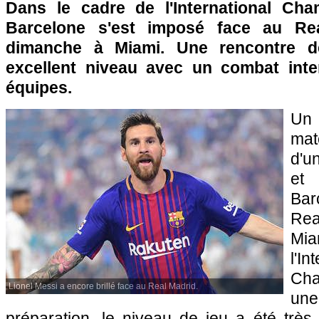
Dans le cadre de l'International Ch
Barcelone s'est imposé face au Rea
dimanche à Miami. Une rencontre de
excellent niveau avec un combat inte
équipes.
Un 
mat
d'u
et
Bar
Re
Mia
l'In
Ch
Lionel Messi a encore brillé face au Real Madrid.
un
préparation, le niveau de jeu a été trè