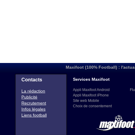
Maxifoot (100% Football) : l'actua
Services Maxifoot
Contacts
Appli Maxifoot Android
Flu
La rédaction
Appli Maxifoot iPhone
Publicité
Site web Mobile
Recrutement
Choix de consentement
Infos légales
Liens football