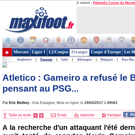
A retenir :
Palmarès Coupe du Mond
OM
PSG
Lyon
Lille
Monaco
Chelsea
Man Utd
Arsenal
Liverpool
ManCity
Ba
+ de clubs
Mercato
Ligue 1
L2/Coupes
Etranger
Coupe d'Europe
Les B
Angleterre
|
Espagne
|
Italie
|
Allemagne
|
Belgique
|
Pays-Bas
Atletico : Gameiro a refusé le 
pensant au PSG...
Par
Eric Bethsy
-
Actu Espagne, Mise en ligne: le
29/04/2017
à
09h03
Taille du texte:
Email
Imprimer
Partager:
A la recherche d'un attaquant l'été dern