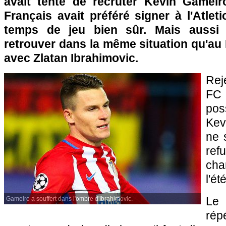
avait tenté de recruter Kevin Gameir
Français avait préféré signer à l'Atle
temps de jeu bien sûr. Mais aussi 
retrouver dans la même situation qu'au
avec Zlatan Ibrahimovic.
Rej
FC
pos
Kev
ne 
re
ch
l'ét
Le 
Gameiro a souffert dans l'ombre d'Ibrahimovic.
répé