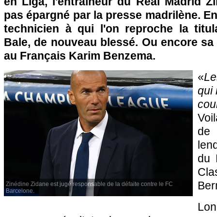
en Liga, l'entraîneur du Real Madrid Z
pas épargné par la presse madrilène. En
technicien à qui l'on reproche la titu
Bale, de nouveau blessé. Ou encore sa
au Français Karim Benzema.
«
Le
qui
cou
Voil
de 
len
du 
Cla
Ber
Zinédine Zidane est jugé responsable de la défaite contre le FC
Barcelone.
Lo