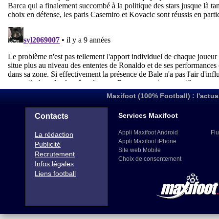
Maxifoot (100% Football) : l'actua
Services Maxifoot
Contacts
Appli Maxifoot Android
Flu
La rédaction
Appli Maxifoot iPhone
Publicité
Site web Mobile
Recrutement
Choix de consentement
Infos légales
Liens football