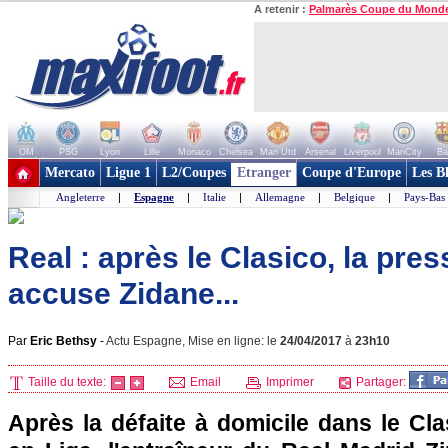
A retenir :
Palmarès Coupe du Mond
OM
PSG
Lyon
Lille
Monaco
Chelsea
Man Utd
Arsenal
Liverpool
ManCity
Ba
+ de clubs
Mercato
Ligue 1
L2/Coupes
Etranger
Coupe d'Europe
Les B
Angleterre
|
Espagne
|
Italie
|
Allemagne
|
Belgique
|
Pays-Bas
Real : après le Clasico, la pre
accuse Zidane...
Par
Eric Bethsy
-
Actu Espagne, Mise en ligne: le
24/04/2017
à
23h10
Taille du texte:
Email
Imprimer
Partager:
Après la défaite à domicile dans le Cl