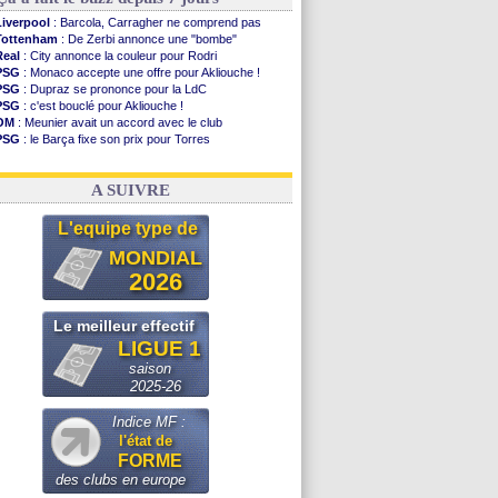
Liverpool
: Barcola, Carragher ne comprend pas
Tottenham
: De Zerbi annonce une "bombe"
Real
: City annonce la couleur pour Rodri
PSG
: Monaco accepte une offre pour Akliouche !
PSG
: Dupraz se prononce pour la LdC
PSG
: c'est bouclé pour Akliouche !
OM
: Meunier avait un accord avec le club
PSG
: le Barça fixe son prix pour Torres
Barça
: Torres souhaite rejoindre le PSG !
FIFA
: Infantino sollicite Trump
A SUIVRE
L'equipe type de
MONDIAL
2026
Le meilleur effectif
LIGUE 1
saison
2025-26
Indice MF :
l'état de
FORME
des clubs en europe