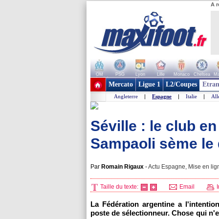
A r
OM
PSG
Lyon
Lille
Monaco
Chelsea
Ma
+ de clubs
Mercato
Ligue 1
L2/Coupes
Etran
Angleterre
|
Espagne
|
Italie
|
Al
Séville : le club e
Sampaoli sème le d
Par
Romain Rigaux
-
Actu Espagne, Mise en lig
Taille du texte:
Email
I
La Fédération argentine a l'intenti
poste de sélectionneur. Chose qui n'e