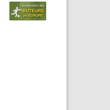
Classements des
BUTEURS
en EUROPE