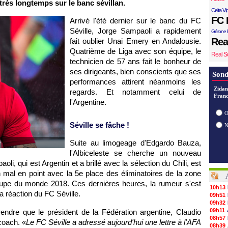
très longtemps sur le banc sévillan.
Celta Vi
FC 
Arrivé l'été dernier sur le banc du FC
Séville, Jorge Sampaoli a rapidement
Gérone 
Rea
fait oublier Unai Emery en Andalousie.
Quatrième de Liga avec son équipe, le
Real S
technicien de 57 ans fait le bonheur de
ses dirigeants, bien conscients que ses
Sond
performances attirent néanmoins les
Zidan
regards. Et notamment celui de
Franc
l'Argentine.
O
Séville se fâche !
Suite au limogeage d'Edgardo Bauza,
e
l'Albiceleste se cherche un nouveau
li, qui est Argentin et a brillé avec la sélection du Chili, est
 mal en point avec la 5e place des éliminatoires de la zone
upe du monde 2018. Ces dernières heures, la rumeur s'est
10h13
a réaction du FC Séville.
09h51
09h32
09h11
endre que le président de la Fédération argentine, Claudio
08h57
 coach. «
Le FC Séville a adressé aujourd'hui une lettre à l'AFA
08h39