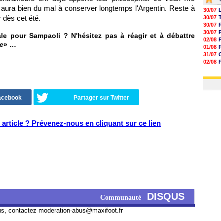
e aura bien du mal à conserver longtemps l'Argentin. Reste à
30/07
r dès cet été.
30/07
30/07
30/07
ale pour Sampaoli ? N'hésitez pas à réagir et à débattre
02/08
e
» …
01/08
31/07
02/08
01/08
03/08
Facebook
Partager sur Twitter
article ? Prévenez-nous en cliquant sur ce lien
DISQUS
Communauté
us, contactez
moderation-abus@maxifoot.fr