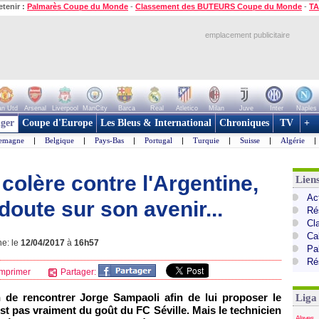
etenir :
Palmarès Coupe du Monde
-
Classement des BUTEURS Coupe du Monde
-
TA
emplacement publicitaire
n Utd
Arsenal
Liverpool
ManCity
Barca
Real
Atletico
Milan
Juve
Inter
Naples
ger
Coupe d'Europe
Les Bleus & International
Chroniques
TV
+
lemagne
|
Belgique
|
Pays-Bas
|
Portugal
|
Turquie
|
Suisse
|
Algérie
|
n colère contre l'Argentine,
Lien
Ac
oute sur son avenir...
Ré
Cl
Cal
ne: le
12/04/2017
à
16h57
Pa
Ré
mprimer
Partager:
on de rencontrer Jorge Sampaoli afin de lui proposer le
Liga
st pas vraiment du goût du FC Séville. Mais le technicien
Alaves