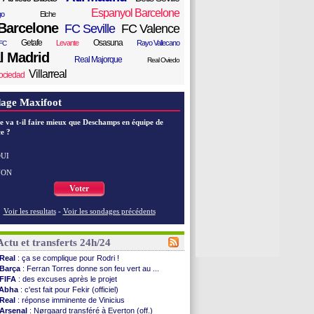
Espanyol Barcelone
go
Elche
Barcelone
FC Seville
FC Valence
Getafe
Osasuna
Levante
Rayo Vallecano
FC
l Madrid
Real Majorque
Real Oviedo
Villarreal
ociedad
age Maxifoot
e va t-il faire mieux que Deschamps en équipe de
e ?
UI
NON
Voter
Voir les resultats
-
Voir les sondages précédents
Actu et transferts 24h/24
Real
: ça se complique pour Rodri !
Barça
: Ferran Torres donne son feu vert au ...
FIFA
: des excuses après le projet
Abha
: c'est fait pour Fekir (officiel)
Real
: réponse imminente de Vinicius
Arsenal
: Nørgaard transféré à Everton (off.)