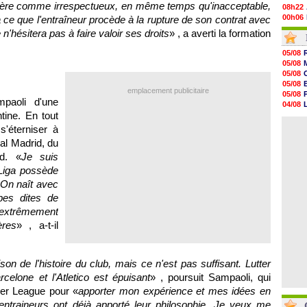
nsidère comme irrespectueux, en même temps qu'inacceptable,
08h22
00h06
 ce que l'entraîneur procède à la rupture de son contrat avec
05/08
 n'hésitera pas à faire valoir ses droits
» , a averti la formation
05/08
05/08
05/08
05/08
05/08
05/08
05/08
05/08
05/08
05/08
emplacement publicitaire
05/08
05/08
paoli d'une
04/08
05/08
tine. En tout
04/08
05/08
04/08
s'éterniser à
05/08
05/08
al Madrid, du
05/08
id. «
Je suis
05/08
 Liga possède
05/08
05/08
 On naît avec
pes dites de
extrêmement
ères
» , a-t-il
son de l'histoire du club, mais ce n'est pas suffisant. Lutter
celone et l'Atletico est épuisant
» , poursuit Sampaoli, qui
ier League pour «
apporter mon expérience et mes idées en
 entraineurs ont déjà apporté leur philosophie. Je veux me