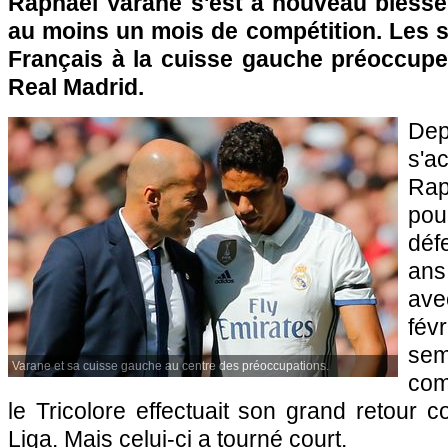
Raphaël Varane s'est à nouveau blessé
au moins un mois de compétition. Les s
Français à la cuisse gauche préoccupen
Real Madrid.
Dep
s'
Rap
pou
déf
ans
ave
fév
s
Varane et sa cuisse gauche au centre des préoccupations.
com
le Tricolore effectuait son grand retour c
Liga. Mais celui-ci a tourné court.