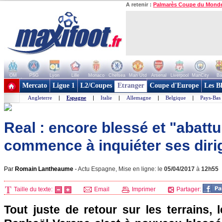
A retenir :
Palmarès Coupe du Mond
OM
PSG
Lyon
Lille
Monaco
Chelsea
Man Utd
Arsenal
Liverpool
ManCity
Ba
+ de clubs
Mercato
Ligue 1
L2/Coupes
Etranger
Coupe d'Europe
Les B
Angleterre
|
Espagne
|
Italie
|
Allemagne
|
Belgique
|
Pays-Bas
Real : encore blessé et "abattu
commence à inquiéter ses dirig
Par
Romain Lantheaume
-
Actu Espagne, Mise en ligne: le
05/04/2017
à
12h55
Taille du texte:
Email
Imprimer
Partager:
Tout juste de retour sur les terrains, 