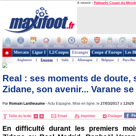
A retenir :
Palmarès Coupe du Mond
OM
PSG
Lyon
Lille
Monaco
Chelsea
Man Utd
Arsenal
Liverpool
ManCity
Ba
+ de clubs
Mercato
Ligue 1
L2/Coupes
Etranger
Coupe d'Europe
Les B
Angleterre
|
Espagne
|
Italie
|
Allemagne
|
Belgique
|
Pays-Bas
Real : ses moments de doute, s
Zidane, son avenir... Varane se 
Par
Romain Lantheaume
-
Actu Espagne, Mise en ligne: le
27/03/2017
à
12h29
Taille du texte:
Email
Imprimer
Partager:
En difficulté durant les premiers moi