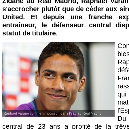
Zidane au Real Madrid, Raphaël Varane
s'accrocher plutôt que de céder aux si
United. Et depuis une franche exp
entraîneur, le défenseur central dis
statut de titulaire.
Con
ble
Ra
déf
Fr
ras
qui
ma
l'E
Raphaël Varane comme un poisson dans l'eau au Real Madrid.
Du 
central de 23 ans a profité de la trêve