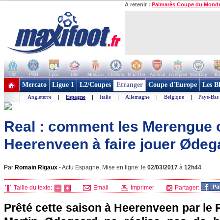
A retenir :
Palmarès Coupe du Mond
OM
PSG
Lyon
Lille
Monaco
Chelsea
Man Utd
Arsenal
Liverpool
ManCity
Ba
+ de clubs
Mercato
Ligue 1
L2/Coupes
Etranger
Coupe d'Europe
Les B
Angleterre
|
Espagne
|
Italie
|
Allemagne
|
Belgique
|
Pays-Bas
Real : comment les Merengue 
Heerenveen à faire jouer Ødeg
Par
Romain Rigaux
-
Actu Espagne, Mise en ligne: le
02/03/2017
à
12h44
Taille du texte:
Email
Imprimer
Partager:
Prêté cette saison à Heerenveen par le R