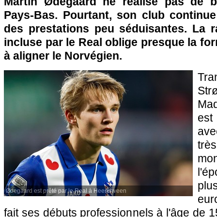
Martin Ødegaard ne réalise pas de br
Pays-Bas. Pourtant, son club continue 
des prestations peu séduisantes. La 
incluse par le Real oblige presque la fo
à aligner le Norvégien.
Tra
Str
Mad
est
ave
trè
mo
l'é
pl
Ødegaard est prêté par le Real à Heerenveen
eur
fait ses débuts professionnels à l'âge de 1