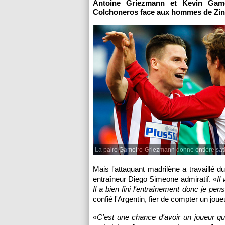
Antoine Griezmann et Kevin Gamei
Colchoneros face aux hommes de Zin
La paire Gameiro-Griezmann donne entière sati
Mais l'attaquant madrilène a travaillé d
entraîneur Diego Simeone admiratif. «
Il
Il a bien fini l'entraînement donc je pens
confié l'Argentin, fier de compter un jou
«
C'est une chance d'avoir un joueur qui