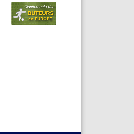
Classements des
BUTEURS
en EUROPE