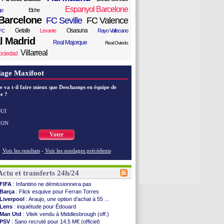
Espanyol Barcelone
go
Elche
Barcelone
FC Seville
FC Valence
Getafe
Osasuna
Levante
Rayo Vallecano
FC
l Madrid
Real Majorque
Real Oviedo
Villarreal
ociedad
age Maxifoot
e va t-il faire mieux que Deschamps en équipe de
e ?
UI
NON
Voter
Voir les resultats
-
Voir les sondages précédents
Actu et transferts 24h/24
FIFA
: Infantino ne démissionnera pas
Barça
: Flick esquive pour Ferran Torres
Liverpool
: Araujo, une option d'achat à 55 ...
Lens
: inquiétude pour Édouard
Man Utd
: Vitek vendu à Middlesbrough (off.)
PSV
: Sano recruté pour 14,5 M€ (officiel)