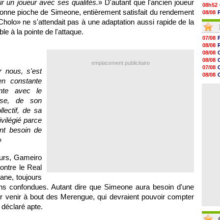
r un joueur avec ses qualités.
» D'autant que l'ancien joueur
08h52
bonne pioche de Simeone, entièrement satisfait du rendement
08/08
08/08
Cholo» ne s'attendait pas à une adaptation aussi rapide de la
08/08
le à la pointe de l'attaque.
08/08
07/08
08/08
08/08
08/08
08/08
08/08
08/08
emplacement publicitaire
08/08
07/08
 nous, s'est
08/08
08/08
08/08
 en constante
07/08
08/08
nte avec le
07/08
08/08
sse, de son
08/08
08/08
lectif, de sa
08/08
vilégié parce
08/08
nt besoin de
08/08
»
eurs, Gameiro
ontre le Real
ane, toujours
ions confondues. Autant dire que Simeone aura besoin d'une
r venir à bout des Merengue, qui devraient pouvoir compter
 déclaré apte.