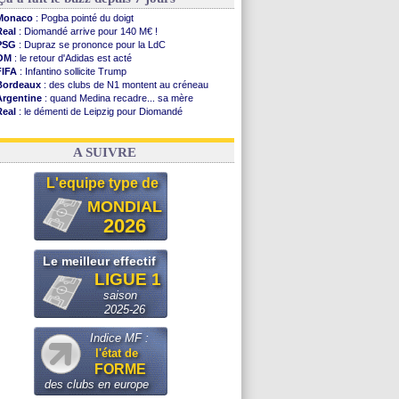
Monaco
: Pogba pointé du doigt
Real
: Diomandé arrive pour 140 M€ !
PSG
: Dupraz se prononce pour la LdC
OM
: le retour d'Adidas est acté
FIFA
: Infantino sollicite Trump
Bordeaux
: des clubs de N1 montent au créneau
Argentine
: quand Medina recadre... sa mère
Real
: le démenti de Leipzig pour Diomandé
OM
: le club prêt à libérer Kondogbia ?
OM
: Paixão attire un 2e club anglais
A SUIVRE
L'equipe type de
MONDIAL
2026
Le meilleur effectif
LIGUE 1
saison
2025-26
Indice MF :
l'état de
FORME
des clubs en europe