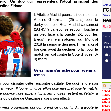
ro. Un duo qui représentera l'atout principal des
Celta Vi
édine Zidane.
FC 
L'Atletico Madrid pourra-t-il compter sur
Gérone 
Antoine Griezmann (25 ans) pour le
Rea
derby contre le Real Madrid ce samedi
Real S
(20h45) ? La réponse est oui ! Touché à
un pied face à la Suède (2-1 pour les
Sond
Bleus) en éliminatoires du Mondial
Zidan
2018 la semaine dernière, l'international
Franc
français avait dû déclarer forfait pour le
match amical contre la Côte d'Ivoire (0-
O
0) mardi.
Griezmann s'arrache pour revenir à
sfaction à Simeone.
temps
ur pour disputer cette rencontre capitale. De quoi rendre son
 va mieux. Il fournit un gros effort pour être prêt pour le match.
10h34
e pouvoir faire appel à lui, si les choses restent en l'état
», a
10h16
eur du calibre de Griezmann dans son effectif.
10h00
09h48
09h25
 veut progresser, qui comprend ce qu'on lui dit, a ajouté le
09h10