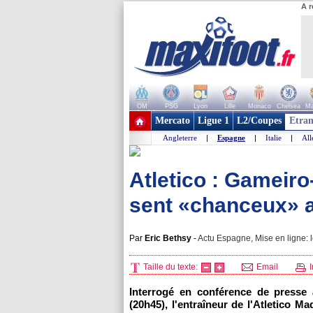
A r
OM
PSG
Lyon
Lille
Monaco
Chelsea
Ma
+ de clubs
Mercato
Ligue 1
L2/Coupes
Etran
Angleterre
|
Espagne
|
Italie
|
Al
Atletico : Gameir
sent «chanceux» a
Par
Eric Bethsy
-
Actu Espagne, Mise en ligne: 
Taille du texte:
Email
I
Interrogé en conférence de presse 
(20h45), l'entraîneur de l'Atletico 