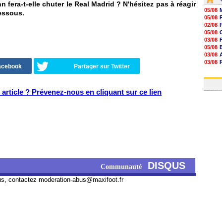
 fera-t-elle chuter le Real Madrid ? N'hésitez pas à réagir
05/08
essous.
05/08
02/08
05/08
03/08
05/08
03/08
03/08
Facebook
Partager sur Twitter
06/08
03/08
article ? Prévenez-nous en cliquant sur ce lien
DISQUS
Communauté
us, contactez
moderation-abus@maxifoot.fr