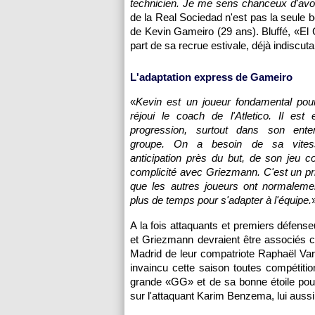
technicien. Je me sens chanceux d'avoi
de la Real Sociedad n'est pas la seule 
de Kevin Gameiro (29 ans). Bluffé, «El 
part de sa recrue estivale, déjà indiscutab
L'adaptation express de Gameiro
«
Kevin est un joueur fondamental pour
réjoui le coach de l'Atletico. Il est
progression, surtout dans son ente
groupe. On a besoin de sa vite
anticipation près du but, de son jeu col
complicité avec Griezmann. C'est un pri
que les autres joueurs ont normaleme
plus de temps pour s'adapter à l'équipe.
A la fois attaquants et premiers défens
et Griezmann devraient être associés c
Madrid de leur compatriote Raphaël Var
invaincu cette saison toutes compétit
grande «GG» et de sa bonne étoile pou
sur l'attaquant Karim Benzema, lui aussi