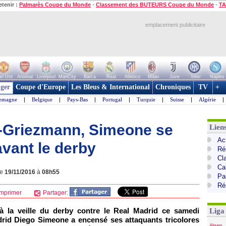
etenir :
Palmarès Coupe du Monde
-
Classement des BUTEURS Coupe du Monde
-
TA
emplacement publicitaire
n Utd
Arsenal
Liverpool
ManCity
Barca
Real
Atletico
Milan
Juve
Inter
Naples
ger
Coupe d'Europe
Les Bleus & International
Chroniques
TV
+
lemagne
|
Belgique
|
Pays-Bas
|
Portugal
|
Turquie
|
Suisse
|
Algérie
|
o-Griezmann, Simeone se
Lien
Ac
vant le derby
Ré
Cl
Cal
le
19/11/2016
à
08h55
Pa
Ré
mprimer
Partager:
à la veille du derby contre le Real Madrid ce samedi
Liga
Madrid Diego Simeone a encensé ses attaquants tricolores
Alaves