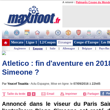
A retenir :
Palmarès Coupe du Mond
OM
PSG
Lyon
Lille
Monaco
Chelsea
Man Utd
Arsenal
Liverpool
ManCity
Ba
+ de clubs
Mercato
Ligue 1
L2/Coupes
Etranger
Coupe d'Europe
Les B
Angleterre
|
Espagne
|
Italie
|
Allemagne
|
Belgique
|
Pays-Bas
Atletico : fin d'aventure en 20
Simeone ?
Par
Youcef Touaitia
-
Actu Espagne, Mise en ligne: le
07/09/2016
à
22h45
Taille du texte:
Email
Imprimer
Partager:
Annoncé dans le viseur du Paris Sain