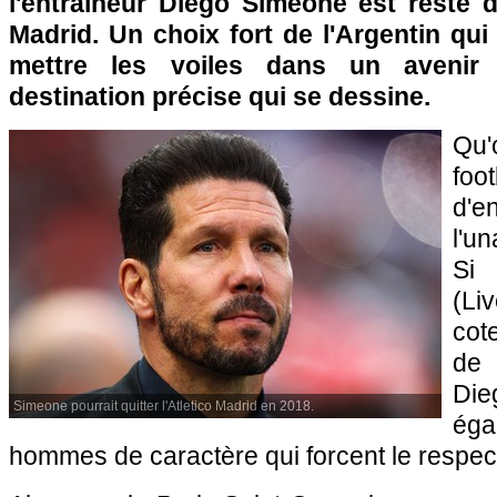
l'entraîneur Diego Simeone est resté d
Madrid. Un choix fort de l'Argentin qu
mettre les voiles dans un avenir
destination précise qui se dessine.
Qu'
foo
d'
l'u
Si
(Li
cot
de 
Di
Simeone pourrait quitter l'Atletico Madrid en 2018.
éga
hommes de caractère qui forcent le respec