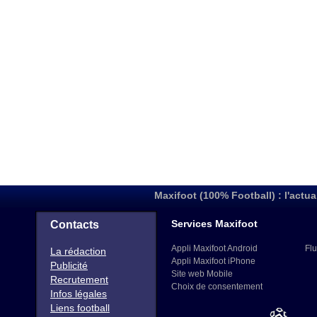
Maxifoot (100% Football) : l'actua
Services Maxifoot
Contacts
Appli Maxifoot Android
Flu
La rédaction
Appli Maxifoot iPhone
Publicité
Site web Mobile
Recrutement
Choix de consentement
Infos légales
Liens football