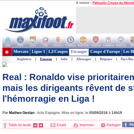
A retenir :
Palmarès Coupe du Mond
OM
PSG
Lyon
Lille
Monaco
Chelsea
Man Utd
Arsenal
Liverpool
ManCity
Ba
+ de clubs
Mercato
Ligue 1
L2/Coupes
Etranger
Coupe d'Europe
Les B
Angleterre
|
Espagne
|
Italie
|
Allemagne
|
Belgique
|
Pays-Bas
Real : Ronaldo vise prioritaire
mais les dirigeants rêvent de 
l'hémorragie en Liga !
Par
Matheo Geslan
-
Actu Espagne, Mise en ligne: le
05/09/2016
à
14h19
Taille du texte:
Email
Imprimer
Partager: