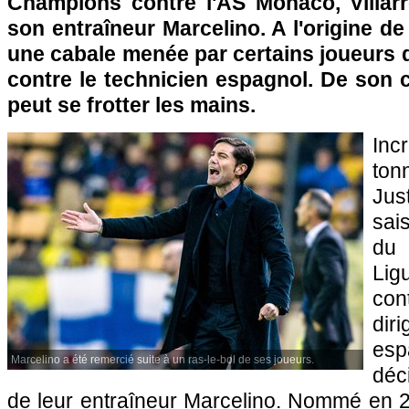
Champions contre l'AS Monaco, Villarr
son entraîneur Marcelino. A l'origine de
une cabale menée par certains joueurs 
contre le technicien espagnol. De son cô
peut se frotter les mains.
In
ton
Jus
sai
du 
Li
con
diri
esp
Marcelino a été remercié suite à un ras-le-bol de ses joueurs.
déc
de leur entraîneur Marcelino. Nommé en 2