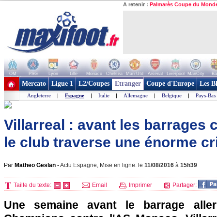
A retenir :
Palmarès Coupe du Mond
OM
PSG
Lyon
Lille
Monaco
Chelsea
Man Utd
Arsenal
Liverpool
ManCity
Ba
+ de clubs
Mercato
Ligue 1
L2/Coupes
Etranger
Coupe d'Europe
Les B
Angleterre
|
Espagne
|
Italie
|
Allemagne
|
Belgique
|
Pays-Bas
Villarreal : avant les barrages
le club traverse une énorme cri
Par
Matheo Geslan
-
Actu Espagne, Mise en ligne: le
11/08/2016
à
15h39
Taille du texte:
Email
Imprimer
Partager:
Une semaine avant le barrage alle