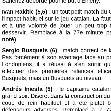
Sanchez déborde pour le but d'Elneny.
Ivan Rakitic (5,5)
: un tout petit match du 
l'impact habituel sur le jeu catalan. La f
et à une volonté de jouer un peu trop f
desservir. Remplacé à la 77e minute 
noté)
.
Sergio Busquets (6)
: match correct de l
Pas forcément à son avantage face au pr
Londoniens, il a réussi à s'en sortir qua
effectuer des premières relances effi
Busquets, mais un Busquets au niveau.
Andrés Iniesta (5)
: le capitaine catala
grand soir. Discret dans la construction du 
coup de rein habituel et a été plutôt 
défenseurs adverses. Remplacé à la 