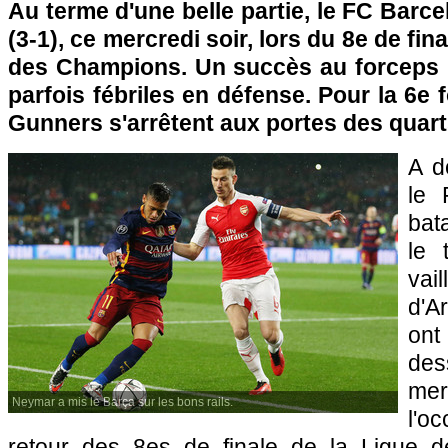
Au terme d'une belle partie, le FC Barce
(3-1), ce mercredi soir, lors du 8e de fin
des Champions. Un succès au forceps 
parfois fébriles en défense. Pour la 6e 
Gunners s'arrêtent aux portes des quarts
A dé
le 
bata
le 
va
d'A
ont
de
me
Neymar a mis le Barça sur les bons rails.
l'
retour des 8es de finale de la Ligue 