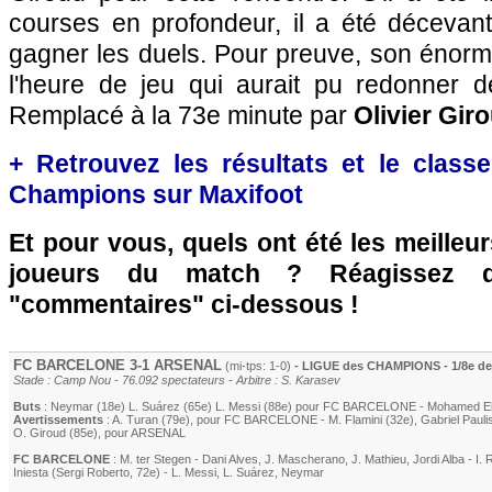
courses en profondeur, il a été décevan
gagner les duels. Pour preuve, son énor
l'heure de jeu qui aurait pu redonner de
Remplacé à la 73e minute par
Olivier Gir
+ Retrouvez les résultats et le clas
Champions sur Maxifoot
Et pour vous, quels ont été les meilleu
joueurs du match ? Réagissez 
"commentaires" ci-dessous !
FC BARCELONE
3-1
ARSENAL
(mi-tps: 1-0)
- LIGUE des CHAMPIONS - 1/8e de 
Stade : Camp Nou - 76.092 spectateurs - Arbitre : S. Karasev
Buts
:
Neymar
(18e)
L. Suárez
(65e)
L. Messi
(88e) pour
FC BARCELONE
-
Mohamed E
Avertissements
:
A. Turan
(79e)
, pour
FC BARCELONE
-
M. Flamini
(32e)
,
Gabriel Pauli
O. Giroud
(85e)
, pour
ARSENAL
FC BARCELONE
:
M. ter Stegen
-
Dani Alves
,
J. Mascherano
,
J. Mathieu
,
Jordi Alba
-
I. 
Iniesta
(
Sergi Roberto
, 72e)
-
L. Messi
,
L. Suárez
,
Neymar