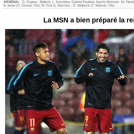
ARSENAL
:
D. Ospina
-
Bellerín
,
L. Koscielny
,
Gabriel Paulista
,
Nacho Monreal
-
M. Flami
A. Iwobi
(
O. Giroud
, 72e)
,
M. Özil
,
A. Sánchez
-
D. Welbeck
(
T. Walcott
, 73e)
La MSN a bien préparé la r