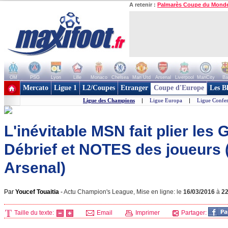
A retenir :
Palmarès Coupe du Mond
OM
PSG
Lyon
Lille
Monaco
Chelsea
Man Utd
Arsenal
Liverpool
ManCity
Ba
+ de clubs
Mercato
Ligue 1
L2/Coupes
Etranger
Coupe d'Europe
Les B
Ligue des Champions
|
Ligue Europa
|
Ligue Confe
L'inévitable MSN fait plier les 
Débrief et NOTES des joueurs 
Arsenal)
Par
Youcef Touaitia
-
Actu Champion's League, Mise en ligne: le
16/03/2016
à
2
Taille du texte:
Email
Imprimer
Partager: