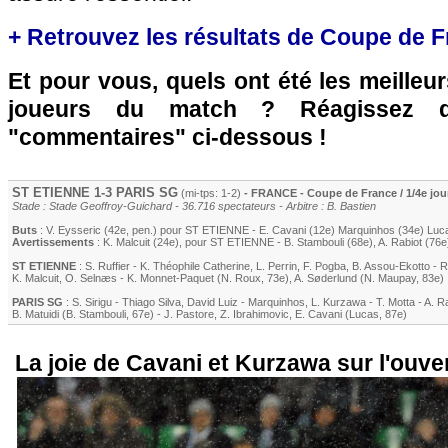
+ Retrouvez les résultats de Coupe de F
Et pour vous, quels ont été les meilleu
joueurs du match ? Réagissez 
"commentaires" ci-dessous !
ST ETIENNE
1-3
PARIS SG
(mi-tps: 1-2)
- FRANCE - Coupe de France / 1/4e jou
Stade : Stade Geoffroy-Guichard - 36.716 spectateurs - Arbitre : B. Bastien
Buts
:
V. Eysseric
(42e, pen.) pour
ST ETIENNE
-
E. Cavani
(12e)
Marquinhos
(34e)
Luc
Avertissements
:
K. Malcuit
(24e)
, pour
ST ETIENNE
-
B. Stambouli
(68e)
,
A. Rabiot
(76e
ST ETIENNE
:
S. Ruffier
-
K. Théophile Catherine
,
L. Perrin
,
F. Pogba
,
B. Assou-Ekotto
-
R
K. Malcuit
,
O. Selnæs
-
K. Monnet-Paquet
(
N. Roux
, 73e)
,
A. Søderlund
(
N. Maupay
, 83e)
PARIS SG
:
S. Sirigu
-
Thiago Silva
,
David Luiz
-
Marquinhos
,
L. Kurzawa
-
T. Motta
-
A. R
B. Matuidi
(
B. Stambouli
, 67e)
-
J. Pastore
,
Z. Ibrahimovic
,
E. Cavani
(
Lucas
, 87e)
La joie de Cavani et Kurzawa sur l'ouve