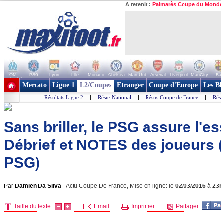
A retenir :
Palmarès Coupe du Mond
OM
PSG
Lyon
Lille
Monaco
Chelsea
Man Utd
Arsenal
Liverpool
ManCity
Ba
+ de clubs
Mercato
Ligue 1
L2/Coupes
Etranger
Coupe d'Europe
Les B
Résultats Ligue 2
|
Résus National
|
Résus Coupe de France
|
Rés
Sans briller, le PSG assure l'es
Débrief et NOTES des joueurs
PSG)
Par
Damien Da Silva
-
Actu Coupe De France, Mise en ligne: le
02/03/2016
à
23
Taille du texte:
Email
Imprimer
Partager: