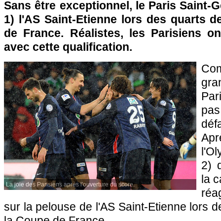
Sans être exceptionnel, le Paris Saint-
1) l'AS Saint-Etienne lors des quarts d
de France. Réalistes, les Parisiens on
avec cette qualification.
Co
gr
Par
pa
déf
Apr
l'O
2) 
la c
La joie des Parisiens après l'ouverture du score.
réa
sur la pelouse de l'AS Saint-Etienne lors d
la Coupe de France.