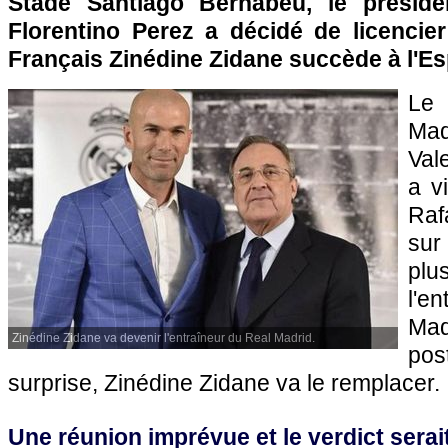
Stade Santiago Bernabeu, le présid
Florentino Perez a décidé de licencier
Français Zinédine Zidane succède à l'E
Le 
Ma
Val
a v
Raf
sur
pl
l'e
Ma
Zinédine Zidane va devenir l'entraîneur du Real Madrid.
pos
surprise, Zinédine Zidane va le remplacer.
Une réunion imprévue et le verdict serai