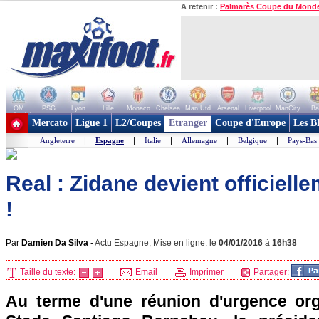
A retenir :
Palmarès Coupe du Mond
OM
PSG
Lyon
Lille
Monaco
Chelsea
Man Utd
Arsenal
Liverpool
ManCity
Ba
+ de clubs
Mercato
Ligue 1
L2/Coupes
Etranger
Coupe d'Europe
Les B
Angleterre
|
Espagne
|
Italie
|
Allemagne
|
Belgique
|
Pays-Bas
Real : Zidane devient officiell
!
Par
Damien Da Silva
-
Actu Espagne, Mise en ligne: le
04/01/2016
à
16h38
Taille du texte:
Email
Imprimer
Partager:
Au terme d'une réunion d'urgence org