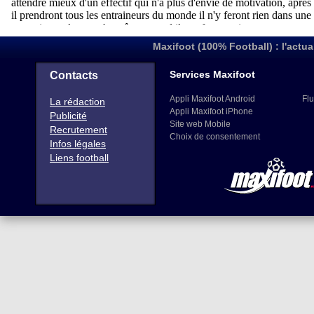
Maxifoot (100% Football) : l'actua
Services Maxifoot
Contacts
Appli Maxifoot Android
Flu
La rédaction
Appli Maxifoot iPhone
Publicité
Site web Mobile
Recrutement
Choix de consentement
Infos légales
Liens football