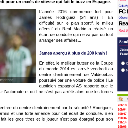
di pour un excès de vitesse qui fait le buzz en Espagne.
Celta Vi
FC 
L'année 2016 commence fort pour
James Rodriguez (24 ans) ! En
Gérone 
Rea
difficulté sur le plan sportif, le milieu
offensif du Real Madrid a réalisé un
Real S
écart de conduite qui ne va pas du tout
arranger ses affaires...
Sond
Zidan
James aperçu à plus de 200 km/h !
Franc
En effet, le meilleur buteur de la Coupe
O
du monde 2014 est arrivé vendredi au
centre d'entraînement de Valdebebas
poursuivi par une voiture de police ! Le
 cadence...
quotidien espagnol AS rapporte que le
 l'autoroute et qu'il ne s'est pas arrêté alors que les forces
20h18
entrée du centre d'entraînement par la sécurité ! Rodriguez,
20h04
permis et une forte amende pour cet écart de conduite. Bien
19h47
19h34
ait les gros titres et le joueur n'est pas épargné pour son
19h14
19h06