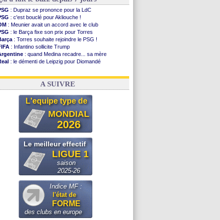
PSG
: Dupraz se prononce pour la LdC
PSG
: c'est bouclé pour Akliouche !
OM
: Meunier avait un accord avec le club
PSG
: le Barça fixe son prix pour Torres
Barça
: Torres souhaite rejoindre le PSG !
FIFA
: Infantino sollicite Trump
Argentine
: quand Medina recadre... sa mère
Real
: le démenti de Leipzig pour Diomandé
OM
: Paixão attire un 2e club anglais
FIFA
: le conseiller d'Infantino démissionne !
A SUIVRE
L'equipe type de
MONDIAL
2026
Le meilleur effectif
LIGUE 1
saison
2025-26
Indice MF :
l'état de
FORME
des clubs en europe