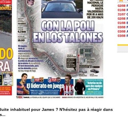
02/08
01/08
31/07
02/08
01/08
03/08
03/08
03/08
03/08
31/07
uite inhabituel pour James ? N'hésitez pas à réagir dans
...