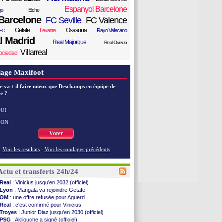
Espanyol Barcelone
go
Elche
Barcelone
FC Seville
FC Valence
Getafe
Osasuna
Levante
Rayo Vallecano
FC
l Madrid
Real Majorque
Real Oviedo
Villarreal
ociedad
age Maxifoot
e va t-il faire mieux que Deschamps en équipe de
e ?
UI
NON
Voter
Voir les resultats
-
Voir les sondages précédents
Actu et transferts 24h/24
Real
: Vinicius jusqu'en 2032 (officiel)
Lyon
: Mangala va rejoindre Getafe
OM
: une offre refusée pour Aguerd
Real
: c'est confirmé pour Vinicius
Troyes
: Junior Diaz jusqu'en 2030 (officiel)
PSG
: Akliouche a signé (officiel)