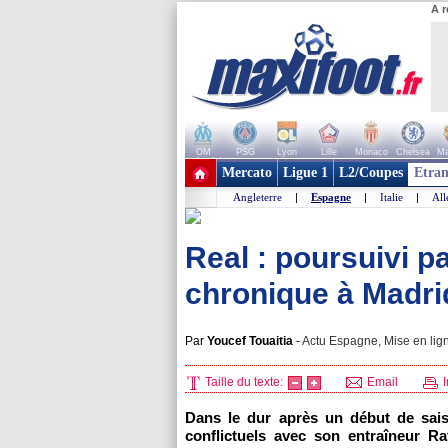
A r
OM
PSG
Lyon
Lille
Monaco
Chelsea
Ma
+ de clubs
Mercato
Ligue 1
L2/Coupes
Etran
Angleterre
|
Espagne
|
Italie
|
Al
Real : poursuivi pa
chronique à Madri
Par
Youcef Touaitia
-
Actu Espagne, Mise en lign
Taille du texte:
Email
I
Dans le dur après un début de sais
conflictuels avec son entraîneur Ra