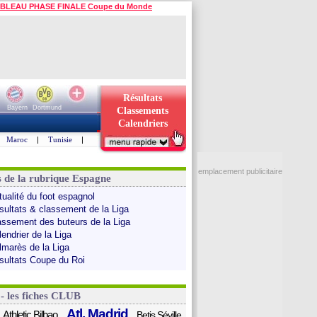
BLEAU PHASE FINALE Coupe du Monde
Résultats
Bayern
Dortmund
Classements
Calendriers
Maroc
|
Tunisie
|
emplacement publicitaire
s de la rubrique Espagne
tualité du foot espagnol
sultats & classement de la Liga
assement des buteurs de la Liga
endrier de la Liga
lmarès de la Liga
sultats Coupe du Roi
 - les fiches CLUB
Atl. Madrid
Athletic Bilbao
Betis Séville