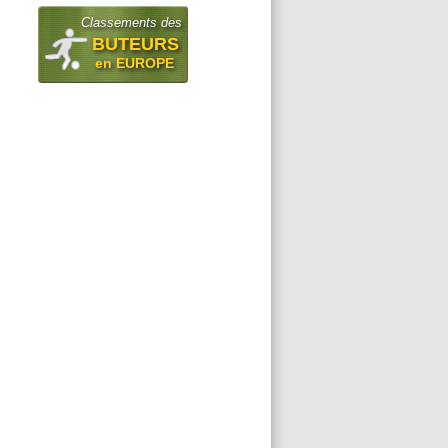
Classements des
BUTEURS
en EUROPE