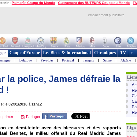
etenir :
Palmarès Coupe du Monde
-
Classement des BUTEURS Coupe du Monde
-
TA
emplacement publicitaire
n Utd
Arsenal
Liverpool
ManCity
Barca
Real
Atletico
Milan
Juve
Inter
Naples
ger
Coupe d'Europe
Les Bleus & International
Chroniques
TV
+
lemagne
|
Belgique
|
Pays-Bas
|
Portugal
|
Turquie
|
Suisse
|
Algérie
|
r la police, James défraie la
Lien
Ac
d !
Ré
Cl
Cal
e: le
02/01/2016
à
11h12
Pa
Ré
mprimer
Partager:
on en demi-teinte avec des blessures et des rapports
Liga
fael Benitez, le milieu offensif du Real Madrid James
Alaves