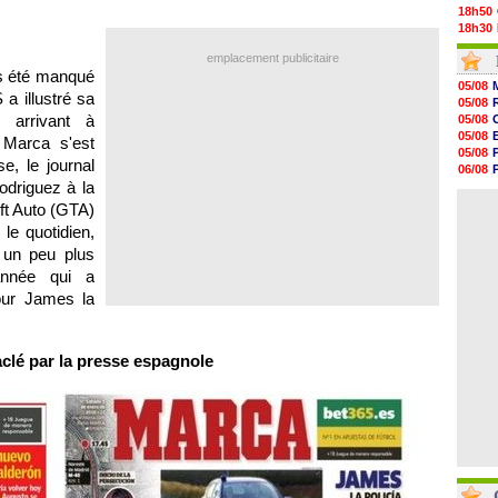
18h50
18h30
18h20
emplacement publicitaire
17h58
as été manqué
17h47
05/08
17h34
a illustré sa
05/08
17h22
 arrivant à
05/08
17h10
05/08
 Marca s'est
16h59
05/08
16h53
e, le journal
06/08
16h45
Rodriguez à la
06/08
16h34
05/08
ft Auto (GTA)
16h21
16h04
é le quotidien,
15h50
r un peu plus
15h40
année qui a
15h18
15h01
our James la
clé par la presse espagnole