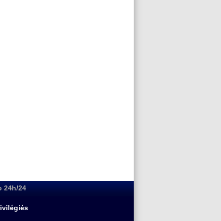
o 24h/24
ivilégiés