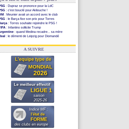
PSG
: Dupraz se prononce pour la LdC
PSG
: c'est bouclé pour Akliouche !
OM
: Meunier avait un accord avec le club
PSG
: le Barça fixe son prix pour Torres
Barça
: Torres souhaite rejoindre le PSG !
FIFA
: Infantino sollicite Trump
Argentine
: quand Medina recadre... sa mère
Real
: le démenti de Leipzig pour Diomandé
OM
: Paixão attire un 2e club anglais
FIFA
: le conseiller d'Infantino démissionne !
A SUIVRE
L'equipe type de
MONDIAL
2026
Le meilleur effectif
LIGUE 1
saison
2025-26
Indice MF :
l'état de
FORME
des clubs en europe