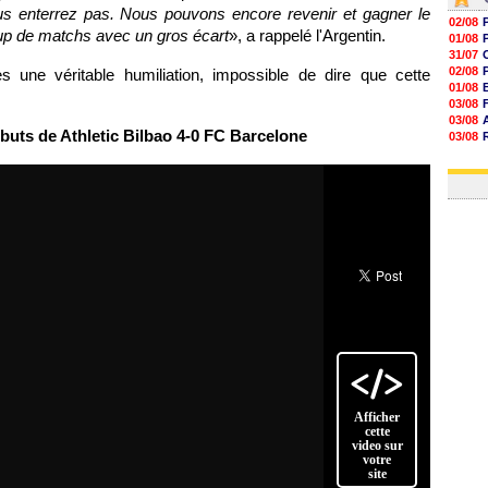
s enterrez pas. Nous pouvons encore revenir et gagner le
02/08
up de matchs avec un gros écart
», a rappelé l'Argentin.
01/08
31/07
02/08
une véritable humiliation, impossible de dire que cette
01/08
03/08
03/08
 buts de Athletic Bilbao 4-0 FC Barcelone
03/08
03/08
31/07
Afficher
cette
video sur
votre
site