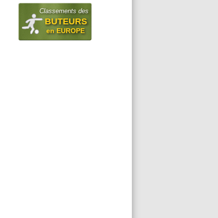
Classements des
BUTEURS
en EUROPE