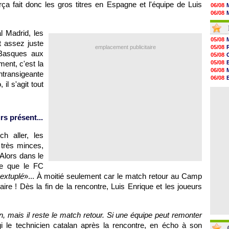
ça fait donc les gros titres en Espagne et l'équipe de Luis
06/08
06/08
06/08
06/08
l Madrid, les
06/08
05/08
t assez juste
06/08
emplacement publicitaire
05/08
06/08
 Basques aux
05/08
06/08
ment, c'est la
05/08
06/08
06/08
ntransigeante
06/08
06/08
06/08
il s'agit tout
05/08
06/08
06/08
06/08
06/08
06/08
rs présent...
06/08
06/08
h aller, les
06/08
t très minces,
 Alors dans le
e que le FC
extuplé
»... À moitié seulement car le match retour au Camp
ire ! Dès la fin de la rencontre, Luis Enrique et les joueurs
on, mais il reste le match retour. Si une équipe peut remonter
gi le technicien catalan après la rencontre, en écho à son