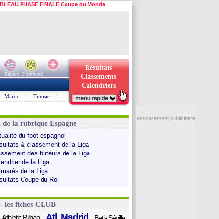
BLEAU PHASE FINALE Coupe du Monde
Résultats
Bayern
Dortmund
Classements
Calendriers
Maroc
|
Tunisie
|
emplacement publicitaire
s de la rubrique Espagne
tualité du foot espagnol
sultats & classement de la Liga
assement des buteurs de la Liga
endrier de la Liga
lmarès de la Liga
sultats Coupe du Roi
 - les fiches CLUB
Atl. Madrid
Athletic Bilbao
Betis Séville