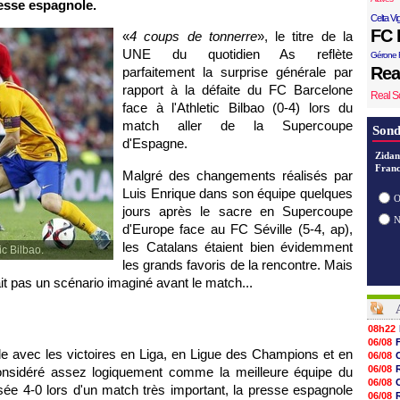
resse espagnole.
Celta Vi
FC 
«
4 coups de tonnerre
», le titre de la
UNE du quotidien As reflète
Gérone 
Rea
parfaitement la surprise générale par
rapport à la défaite du FC Barcelone
Real S
face à l'Athletic Bilbao (0-4) lors du
match aller de la Supercoupe
Sond
d'Espagne.
Zidan
Franc
Malgré des changements réalisés par
Luis Enrique dans son équipe quelques
O
jours après le sacre en Supercoupe
d'Europe face au FC Séville (5-4, ap),
les Catalans étaient bien évidemment
ic Bilbao.
les grands favoris de la rencontre. Mais
ait pas un scénario imaginé avant le match...
08h22
06/08
le avec les victoires en Liga, en Ligue des Champions et en
06/08
06/08
onsidéré assez logiquement comme la meilleure équipe du
06/08
ée 4-0 lors d'un match très important, la presse espagnole
06/08