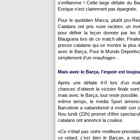
s'enflamme ! Cette large défaite du Bar
Enrique n'est clairement pas épargnée.
Pour le quotidien Marca, plutôt pro-Rea
Catalans ont pris «une raclée», un mo
pour définir la leçon donnée par les
Blaugrana lors de ce match aller. Finale
presse catalane qui se montre la plus i
avec le Barça. Pour le Mundo Deportivo, 
simplement d'un «naufrage» .
Mais avec le Barça, l'espoir est toujou
Après une défaite 4-0 lors d'un matc
chances d'obtenir la victoire finale son
mais avec le Barça, tout reste possible.
même temps, le média Sport annonc
Barcelone a «
abandonné à moitié son s
Nou lundi (22h) promet d'être spectacula
catalans ont annoncé la couleur.
«
Ce n'était pas notre meilleure prestati
ce retard, c'est bien le Barça
», a réa