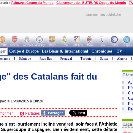
etenir :
Palmarès Coupe du Monde
-
Classement des BUTEURS Coupe du Monde
-
TA
emplacement publicitaire
n Utd
Arsenal
Liverpool
ManCity
Barca
Real
Atletico
Milan
Juve
Inter
Naples
ger
Coupe d'Europe
Les Bleus & International
Chroniques
TV
+
lemagne
|
Belgique
|
Pays-Bas
|
Portugal
|
Turquie
|
Suisse
|
Algérie
|
ge" des Catalans fait du
Lien
Ac
Ré
Cl
Cal
gne: le
15/08/2015
à
10h28
Pa
Ré
mprimer
Partager:
e s'est lourdement incliné vendredi soir face à l'Athletic
Liga
la Supercoupe d'Espagne. Bien évidemment, cette défaite
Alaves