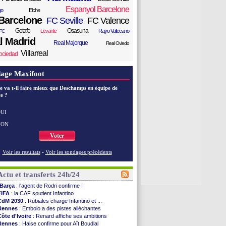
Espanyol Barcelone
go
Elche
Barcelone
FC Seville
FC Valence
Getafe
Osasuna
Levante
Rayo Vallecano
FC
l Madrid
Real Majorque
Real Oviedo
Villarreal
ociedad
age Maxifoot
e va t-il faire mieux que Deschamps en équipe de
e ?
UI
NON
Voter
Voir les resultats
-
Voir les sondages précédents
Actu et transferts 24h/24
Barça
: l'agent de Rodri confirme !
FIFA
: la CAF soutient Infantino
CdM 2030
: Rubiales charge Infantino et ...
Rennes
: Embolo a des pistes alléchantes
Côte d'Ivoire
: Renard affiche ses ambitions
Rennes
: Haise confirme pour Aït Boudlal