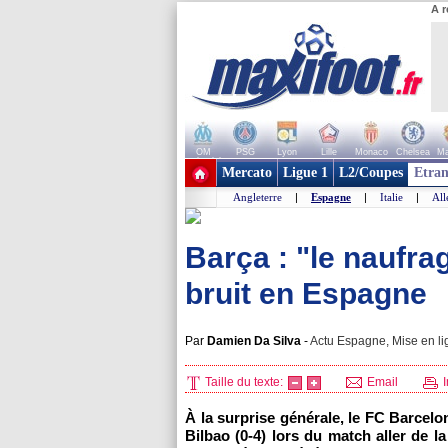
A r
OM
PSG
Lyon
Lille
Monaco
Chelsea
Ma
+ de clubs
Mercato
Ligue 1
L2/Coupes
Etran
Angleterre
|
Espagne
|
Italie
|
Al
Barça : "le naufra
bruit en Espagne
Par
Damien Da Silva
-
Actu Espagne, Mise en li
Taille du texte:
Email
I
À la surprise générale, le FC Barcelon
Bilbao (0-4) lors du match aller de 