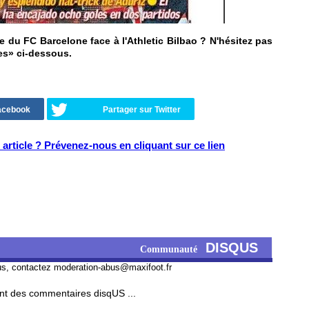
e du FC Barcelone face à l'Athletic Bilbao ? N'hésitez pas
es» ci-dessous.
Facebook
Partager sur Twitter
article ? Prévenez-nous en cliquant sur ce lien
DISQUS
Communauté
us, contactez
moderation-abus@maxifoot.fr
t des commentaires disqUS ...