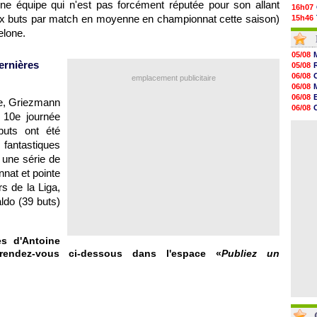
une équipe qui n'est pas forcément réputée pour son allant
16h07
eux buts par match en moyenne en championnat cette saison)
15h46
15h41
elone.
15h20
14h55
05/08
14h38
ernières
05/08
14h19
06/08
emplacement publicitaire
13h56
06/08
13h35
06/08
ue, Griezmann
13h12
06/08
12h48
 10e journée
06/08
12h25
buts ont été
06/08
12h06
 fantastiques
11h53
11h31
 une série de
11h10
nat et pointe
10h52
s de la Liga,
10h33
ldo (39 buts)
s d'Antoine
endez-vous ci-dessous dans l'espace «
Publiez un