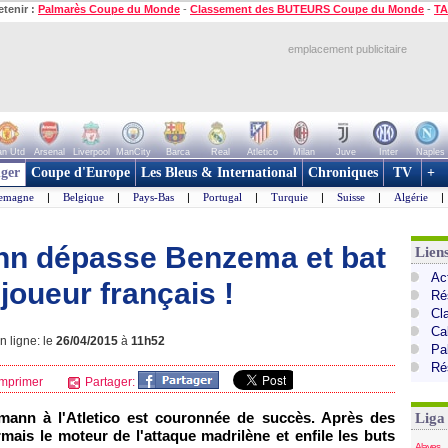
etenir :
Palmarès Coupe du Monde
-
Classement des BUTEURS Coupe du Monde
-
TA
emplacement publicitaire
n Utd
Arsenal
Liverpool
ManCity
Barca
Real
Atletico
Milan
Juve
Inter
Naples
ger
Coupe d'Europe
Les Bleus & International
Chroniques
TV
+
lemagne
|
Belgique
|
Pays-Bas
|
Portugal
|
Turquie
|
Suisse
|
Algérie
|
ann dépasse Benzema et bat
Lien
Ac
joueur français !
Ré
Cl
Cal
 ligne: le
26/04/2015
à
11h52
Pa
Ré
mprimer
Partager:
mann à l'Atletico est couronnée de succès. Après des
Liga
mais le moteur de l'attaque madrilène et enfile les buts
Alaves