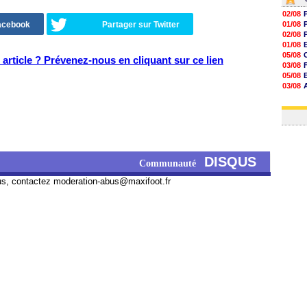
02/08
Facebook
Partager sur Twitter
01/08
02/08
01/08
05/08
article ? Prévenez-nous en cliquant sur ce lien
03/08
05/08
03/08
03/08
03/08
DISQUS
Communauté
us, contactez
moderation-abus@maxifoot.fr