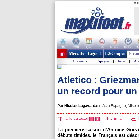
A r
OM
PSG
Lyon
Lille
Monaco
Chelsea
Ma
+ de clubs
Mercato
Ligue 1
L2/Coupes
Etran
Angleterre
|
Espagne
|
Italie
|
Al
Atletico : Griezm
un record pour un 
Par
Nicolas Lagavardan
-
Actu Espagne, Mise en
Taille du texte:
Email
I
La première saison d'Antoine Griez
débuts timides, le Français est désor