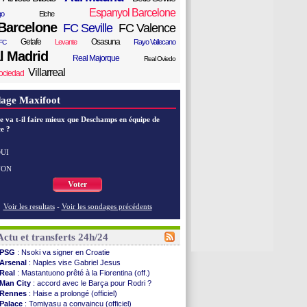
Espanyol Barcelone
go
Elche
Barcelone
FC Seville
FC Valence
Getafe
Osasuna
Levante
Rayo Vallecano
FC
l Madrid
Real Majorque
Real Oviedo
Villarreal
ociedad
age Maxifoot
e va t-il faire mieux que Deschamps en équipe de
e ?
UI
NON
Voter
Voir les resultats
-
Voir les sondages précédents
Actu et transferts 24h/24
PSG
: Nsoki va signer en Croatie
Arsenal
: Naples vise Gabriel Jesus
Real
: Mastantuono prêté à la Fiorentina (off.)
Man City
: accord avec le Barça pour Rodri ?
Rennes
: Haise a prolongé (officiel)
Palace
: Tomiyasu a convaincu (officiel)