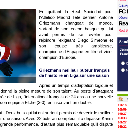
Celta Vi
FC 
En quittant la Real Sociedad pour
l'Atletico Madrid l'été dernier, Antoine
Gérone 
Rea
Griezmann changeait de monde,
sortant de son cocon basque qui lui
Real S
avait permis de se révéler pour
rejoindre l'exigeant Diego Simeone et
Sond
son équipe très ambitieuse,
Zidan
championne d'Espagne en titre et vice-
Franc
champion d'Europe.
O
Griezmann meilleur buteur français
de l'histoire en Liga sur une saison
Après un temps d'adaptation logique et
 a donné la pleine mesure de son talent. Au poste d'attaquant
née de Liga, l'international français de 24 ans a une nouvelle
 son équipe à Elche (3-0), en inscrivant un doublé.
17h16
16h59
! Deux buts qui lui ont surtout permis de devenir le meilleur
16h37
 sur une saison. Avec 22 buts au compteur, il a dépassé Karim
16h33
16h27
rande performance, d'autant plus remarquable qu'il dispute
16h22