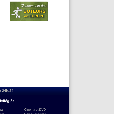
Classements des
BUTEURS
en EUROPE
o 24h/24
ivilégiés
ball
Cinema et DVD