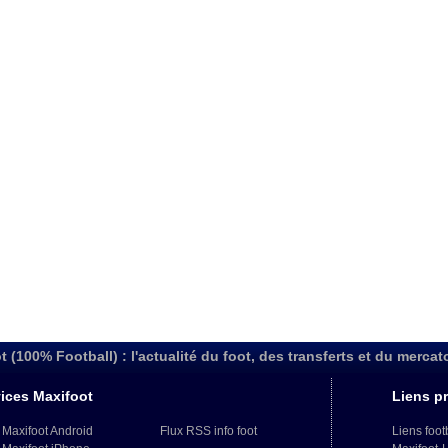
t (100% Football) : l'actualité du foot, des transferts et du mercat
ices Maxifoot
Liens pr
 Maxifoot Android
Flux RSS info foot
Liens foot