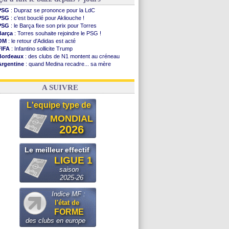
PSG
: Dupraz se prononce pour la LdC
PSG
: c'est bouclé pour Akliouche !
PSG
: le Barça fixe son prix pour Torres
Barça
: Torres souhaite rejoindre le PSG !
OM
: le retour d'Adidas est acté
FIFA
: Infantino sollicite Trump
Bordeaux
: des clubs de N1 montent au créneau
Argentine
: quand Medina recadre... sa mère
Real
: le démenti de Leipzig pour Diomandé
OM
: Paixão attire un 2e club anglais
A SUIVRE
L'equipe type de
MONDIAL
2026
Le meilleur effectif
LIGUE 1
saison
2025-26
Indice MF :
l'état de
FORME
des clubs en europe