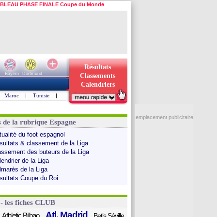
BLEAU PHASE FINALE Coupe du Monde
Résultats
Bayern
Dortmund
Classements
Calendriers
Maroc
|
Tunisie
|
emplacement publicitaire
s de la rubrique Espagne
tualité du foot espagnol
sultats & classement de la Liga
assement des buteurs de la Liga
endrier de la Liga
lmarès de la Liga
sultats Coupe du Roi
 - les fiches CLUB
Atl. Madrid
Athletic Bilbao
Betis Séville