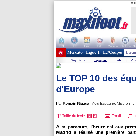
A r
OM
PSG
Lyon
Lille
Monaco
Chelsea
Ma
+ de clubs
Mercato
Ligue 1
L2/Coupes
Etran
Angleterre
|
Espagne
|
Italie
|
Al
Le TOP 10 des équ
d'Europe
Par
Romain Rigaux
-
Actu Espagne, Mise en lig
Taille du texte:
Email
I
A mi-parcours, l'heure est aux pre
Madrid a réalisé une première parti