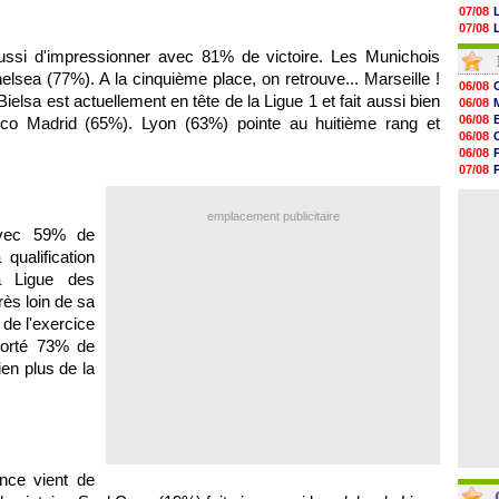
07/08
07/08
07/08
ussi d'impressionner avec 81% de victoire. Les Munichois
07/08
V
sea (77%). A la cinquième place, on retrouve... Marseille !
07/08
06/08
07/08
elsa est actuellement en tête de la Ligue 1 et fait aussi bien
06/08
07/08
06/08
tico Madrid (65%). Lyon (63%) pointe au huitième rang et
07/08
06/08
07/08
06/08
07/08
07/08
07/08
06/08
07/08
07/08
07/08
emplacement publicitaire
07/08
avec 59% de
07/08
qualification
07/08
a Ligue des
07/08
07/08
ès loin de sa
 de l'exercice
porté 73% de
ien plus de la
nce vient de