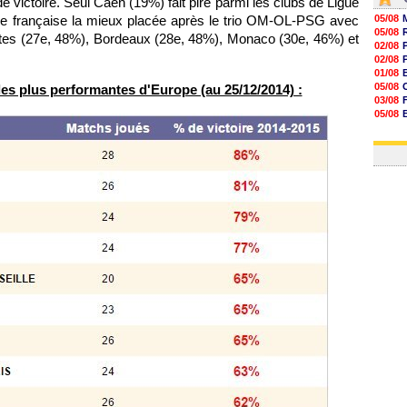
e victoire. Seul Caen (19%) fait pire parmi les clubs de Ligue
ipe française la mieux placée après le trio OM-OL-PSG avec
05/08
05/08
ntes (27e, 48%), Bordeaux (28e, 48%), Monaco (30e, 46%) et
02/08
02/08
01/08
05/08
les plus performantes d'Europe (au 25/12/2014) :
03/08
05/08
03/08
03/08