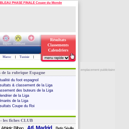
BLEAU PHASE FINALE Coupe du Monde
Résultats
Bayern
Dortmund
Classements
Calendriers
Maroc
|
Tunisie
|
emplacement publicitaire
s de la rubrique Espagne
tualité du foot espagnol
sultats & classement de la Liga
assement des buteurs de la Liga
endrier de la Liga
lmarès de la Liga
sultats Coupe du Roi
 - les fiches CLUB
Atl. Madrid
Athletic Bilbao
Betis Séville