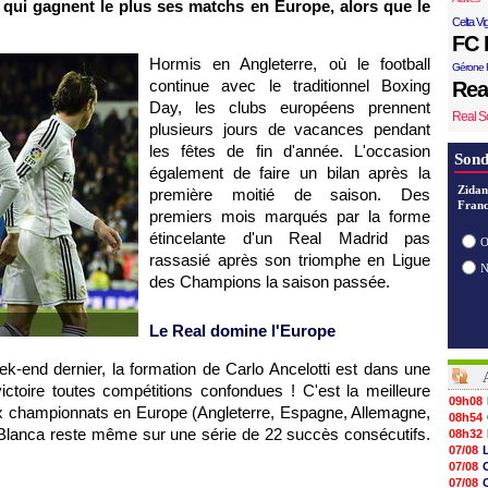
s qui gagnent le plus ses matchs en Europe, alors que le
Celta Vi
FC 
Hormis en Angleterre, où le football
Gérone 
continue avec le traditionnel Boxing
Rea
Day, les clubs européens prennent
Real S
plusieurs jours de vacances pendant
les fêtes de fin d'année. L'occasion
Sond
également de faire un bilan après la
Zidan
première moitié de saison. Des
Franc
premiers mois marqués par la forme
étincelante d'un Real Madrid pas
O
rassasié après son triomphe en Ligue
des Champions la saison passée.
Le Real domine l'Europe
k-end dernier, la formation de Carlo Ancelotti est dans une
toire toutes compétitions confondues ! C'est la meilleure
09h08
ux championnats en Europe (Angleterre, Espagne, Allemagne,
08h54
a Blanca reste même sur une série de 22 succès consécutifs.
08h32
07/08
07/08
07/08