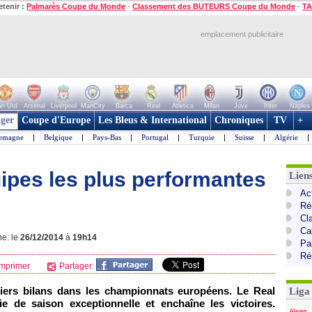
etenir :
Palmarès Coupe du Monde
-
Classement des BUTEURS Coupe du Monde
-
TA
emplacement publicitaire
n Utd
Arsenal
Liverpool
ManCity
Barca
Real
Atletico
Milan
Juve
Inter
Naples
ger
Coupe d'Europe
Les Bleus & International
Chroniques
TV
+
lemagne
|
Belgique
|
Pays-Bas
|
Portugal
|
Turquie
|
Suisse
|
Algérie
|
ipes les plus performantes
Lien
Ac
Ré
Cl
Cal
ne: le
26/12/2014
à
19h14
Pa
Ré
mprimer
Partager:
miers bilans dans les championnats européens. Le Real
Liga
e de saison exceptionnelle et enchaîne les victoires.
Alaves