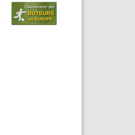
Classements des
BUTEURS
en EUROPE