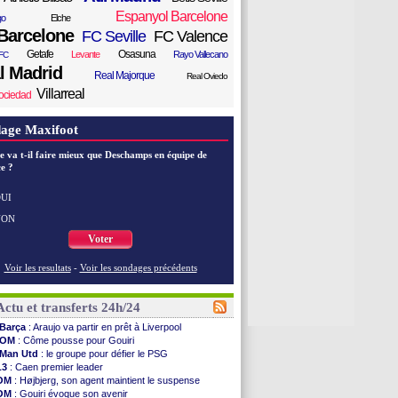
Espanyol Barcelone
go
Elche
Barcelone
FC Seville
FC Valence
Getafe
Osasuna
Levante
Rayo Vallecano
FC
l Madrid
Real Majorque
Real Oviedo
Villarreal
ociedad
age Maxifoot
e va t-il faire mieux que Deschamps en équipe de
e ?
UI
NON
Voter
Voir les resultats
-
Voir les sondages précédents
Actu et transferts 24h/24
Barça
: Araujo va partir en prêt à Liverpool
OM
: Côme pousse pour Gouiri
Man Utd
: le groupe pour défier le PSG
L3
: Caen premier leader
OM
: Højbjerg, son agent maintient le suspense
OM
: Gouiri évoque son avenir