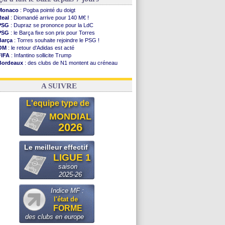
Monaco
: Pogba pointé du doigt
Real
: Diomandé arrive pour 140 M€ !
PSG
: Dupraz se prononce pour la LdC
PSG
: le Barça fixe son prix pour Torres
Barça
: Torres souhaite rejoindre le PSG !
OM
: le retour d'Adidas est acté
FIFA
: Infantino sollicite Trump
Bordeaux
: des clubs de N1 montent au créneau
Argentine
: quand Medina recadre... sa mère
Real
: le démenti de Leipzig pour Diomandé
A SUIVRE
L'equipe type de
MONDIAL
2026
Le meilleur effectif
LIGUE 1
saison
2025-26
Indice MF :
l'état de
FORME
des clubs en europe