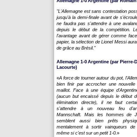
Allemagne 1-0 Argentine (par Romain
"L'Allemagne est sans contestation possib
jusqu'à la demi-finale avant de s'écrou
ne faudra pas s'attendre à une avalan
depuis le début de la compétition. 
l'avantage avant de gérer comme face
papier, la sélection de Lionel Messi aur
de grâce au Brésil."
Allemagne 1-0 Argentine (par Pierre
Lacourte)
«
A force de tourner autour du pot, l'All
bien finir par accrocher une nouvelle
maillot. Face à une équipe d'Argentin
(aucun but encaissé depuis le début 
élimination directe), il ne faut cert
s'attendre à un nouveau feu d'art
Mannschaft. Mais les hommes de 
semblent aussi bien prêts physi
mentalement à sortir vainqueurs de c
même si c'est sur un petit 1-0.
»