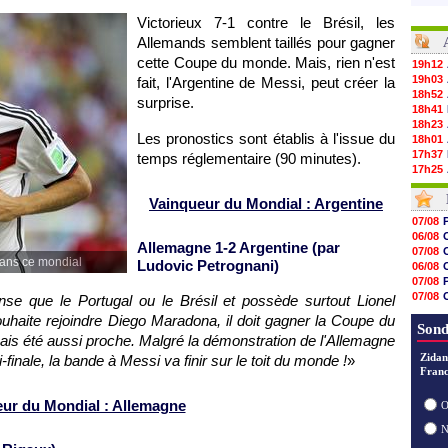
Victorieux 7-1 contre le Brésil, les
Allemands semblent taillés pour gagner
cette Coupe du monde. Mais, rien n'est
19h12
19h03
fait, l'Argentine de Messi, peut créer la
18h52
surprise.
18h41
18h23
Les pronostics sont établis à l'issue du
18h01
17h37
temps réglementaire (90 minutes).
17h25
17h08
16h55
Vainqueur du Mondial : Argentine
16h31
07/08
16h11
06/08
16h06
Allemagne 1-2 Argentine (par
07/08
15h48
dans ce mondial
Ludovic Petrognani)
06/08
15h41
07/08
15h21
07/08
nse que le Portugal ou le Brésil et possède surtout Lionel
15h14
08/08
souhaite rejoindre Diego Maradona, il doit gagner la Coupe du
14h59
07/08
Sond
14h43
amais été aussi proche. Malgré la démonstration de l'Allemagne
14h14
Zidan
finale, la bande à Messi va finir sur le toit du monde !
»
13h59
Franc
13h55
13h48
ur du Mondial : Allemagne
O
13h30