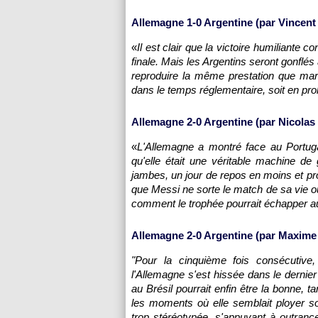
Allemagne 1-0 Argentine (par Vincent
«
Il est clair que la victoire humiliante c
finale. Mais les Argentins seront gonflés
reproduire la même prestation que mard
dans le temps réglementaire, soit en pro
Allemagne 2-0 Argentine (par Nicolas
«
L'Allemagne a montré face au Portuga
qu'elle était une véritable machine de
jambes, un jour de repos en moins et pr
que Messi ne sorte le match de sa vie o
comment le trophée pourrait échapper au
Allemagne 2-0 Argentine (par Maxime 
"Pour la cinquième fois consécutiv
l'Allemagne s'est hissée dans le dernier
au Brésil pourrait enfin être la bonne,
les moments où elle semblait ployer so
trop stéréotypée, s'appuyant à outranc