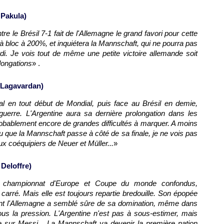
 Pakula)
ontre le Brésil 7-1 fait de l'Allemagne le grand favori pour cette
 à bloc à 200%, et inquiétera la Mannschaft, qui ne pourra pas
i. Je vois tout de même une petite victoire allemande soit
longations
» .
 Lagavardan)
l en tout début de Mondial, puis face au Brésil en demie,
 guerre. L'Argentine aura sa dernière prolongation dans les
obablement encore de grandes difficultés à marquer. A moins
u que la Mannschaft passe à côté de sa finale, je ne vois pas
x coéquipiers de Neuer et Müller...
»
Deloffre)
e, championnat d'Europe et Coupe du monde confondus,
 carré. Mais elle est toujours repartie bredouille. Son épopée
 tant l'Allemagne a semblé sûre de sa domination, même dans
us la pression. L'Argentine n'est pas à sous-estimer, mais
e sur Messi... La Mannschaft va devenir la première nation