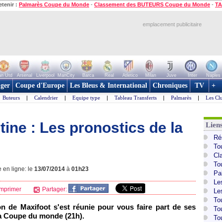
etenir :
Palmarès Coupe du Monde
-
Classement des BUTEURS Coupe du Monde
-
TA
emplacement publicitaire
n Utd
Arsenal
Liverpool
ManCity
Barca
Real
Atletico
Milan
Juve
Inter
Naples
ger
Coupe d'Europe
Les Bleus & International
Chroniques
TV
+
Buteurs
|
Calendrier
|
Equipe type
|
Tableau Transferts
|
Palmarès
|
Les Cl
ine : Les pronostics de la
Lien
Ré
To
Cl
To
 en ligne: le
13/07/2014
à
01h23
Pa
Le
mprimer
Partager:
Le
To
on de Maxifoot s'est réunie pour vous faire part de ses
To
la Coupe du monde (21h).
To