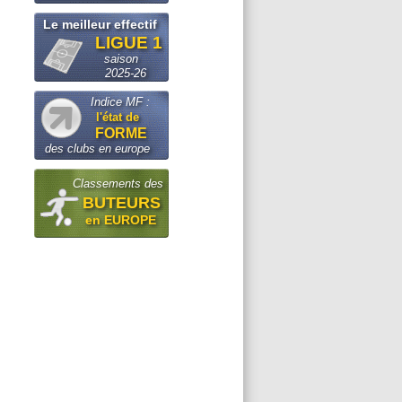
Le meilleur effectif
LIGUE 1
saison
2025-26
Indice MF :
l'état de
FORME
des clubs en europe
Classements des
BUTEURS
en EUROPE