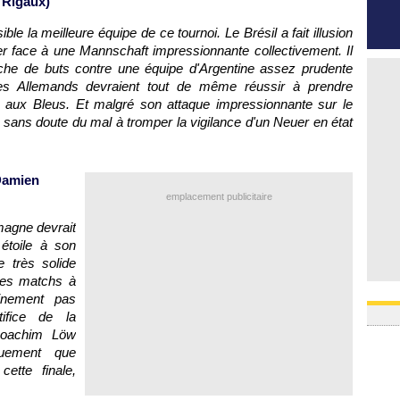
 Rigaux)
le la meilleure équipe de ce tournoi. Le Brésil a fait illusion
ler face à une Mannschaft impressionnante collectivement. Il
che de buts contre une équipe d'Argentine assez prudente
Les Allemands devraient tout de même réussir à prendre
 aux Bleus. Et malgré son attaque impressionnante sur le
a sans doute du mal à tromper la vigilance d'un Neuer en état
-Damien
emplacement publicitaire
emagne devrait
 étoile à son
e très solide
des matchs à
ainement pas
ifice de la
Joachim Löw
quement que
ette finale,