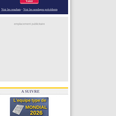
Voter
Voir les resultats
-
Voir les sondages précédents
emplacement publicitaire
A SUIVRE
L'equipe type de
MONDIAL
2026