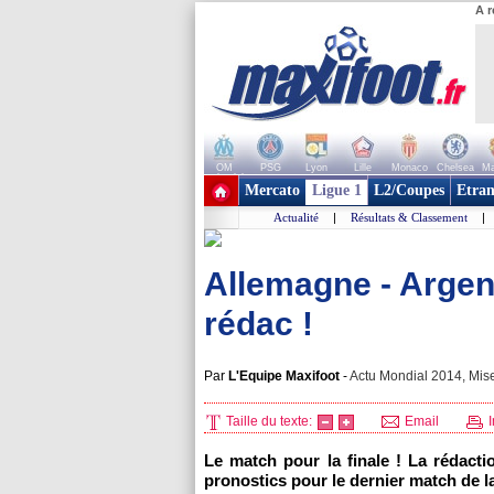
A r
OM
PSG
Lyon
Lille
Monaco
Chelsea
Ma
+ de clubs
Mercato
Ligue 1
L2/Coupes
Etran
Actualité
|
Résultats & Classement
|
Allemagne - Argent
rédac !
Par
L'Equipe Maxifoot
-
Actu Mondial 2014, Mise
Taille du texte:
Email
I
Le match pour la finale ! La rédacti
pronostics pour le dernier match de 