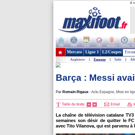
A r
OM
PSG
Lyon
Lille
Monaco
Chelsea
Ma
+ de clubs
Mercato
Ligue 1
L2/Coupes
Etran
Angleterre
|
Espagne
|
Italie
|
Al
Barça : Messi avait
Par
Romain Rigaux
-
Actu Espagne, Mise en lig
Taille du texte:
Email
I
La chaîne de télévision catalane TV3
semaines son désir de quitter le FC
avec Tito Vilanova, qui est parvenu à 