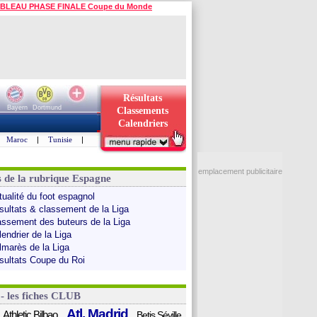
BLEAU PHASE FINALE Coupe du Monde
Résultats
Bayern
Dortmund
Classements
Calendriers
Maroc
|
Tunisie
|
emplacement publicitaire
s de la rubrique Espagne
tualité du foot espagnol
sultats & classement de la Liga
assement des buteurs de la Liga
endrier de la Liga
lmarès de la Liga
sultats Coupe du Roi
 - les fiches CLUB
Atl. Madrid
Athletic Bilbao
Betis Séville