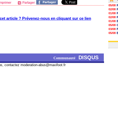
mprimer
Partager:
05/08
02/08
01/08
02/08
et article ? Prévenez-nous en cliquant sur ce lien
01/08
05/08
03/08
05/08
03/08
03/08
DISQUS
Communauté
us, contactez
moderation-abus@maxifoot.fr