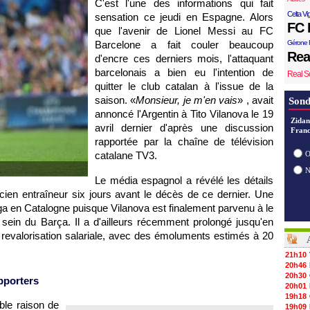
C'est l'une des informations qui fait
Celta Vi
sensation ce jeudi en Espagne. Alors
FC 
que l'avenir de Lionel Messi au FC
Barcelone a fait couler beaucoup
Gérone 
Rea
d'encre ces derniers mois, l'attaquant
barcelonais a bien eu l'intention de
Real S
quitter le club catalan à l'issue de la
saison. «
Monsieur, je m'en vais
» , avait
Sond
annoncé l'Argentin à Tito Vilanova le 19
Zidan
avril dernier d'après une discussion
Franc
rapportée par la chaîne de télévision
catalane TV3.
O
Le média espagnol a révélé les détails
cien entraîneur six jours avant le décès de ce dernier. Une
lga en Catalogne puisque Vilanova est finalement parvenu à le
 sein du Barça. Il a d'ailleurs récemment prolongé jusqu'en
revalorisation salariale, avec des émoluments estimés à 20
21h10
20h46
20h30
pporters
20h01
19h18
ble raison de
19h09