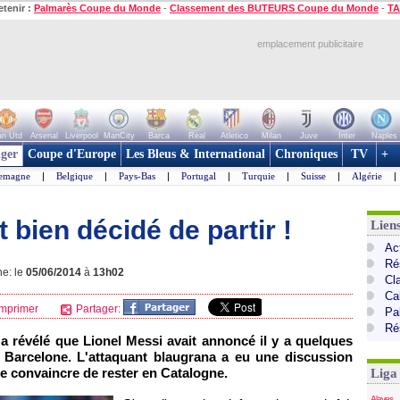
etenir :
Palmarès Coupe du Monde
-
Classement des BUTEURS Coupe du Monde
-
TA
emplacement publicitaire
n Utd
Arsenal
Liverpool
ManCity
Barca
Real
Atletico
Milan
Juve
Inter
Naples
ger
Coupe d'Europe
Les Bleus & International
Chroniques
TV
+
lemagne
|
Belgique
|
Pays-Bas
|
Portugal
|
Turquie
|
Suisse
|
Algérie
|
 bien décidé de partir !
Lien
Ac
Ré
ne: le
05/06/2014
à
13h02
Cl
Cal
mprimer
Partager:
Pa
Ré
 a révélé que Lionel Messi avait annoncé il y a quelques
 Barcelone. L'attaquant blaugrana a eu une discussion
le convaincre de rester en Catalogne.
Liga
Alaves