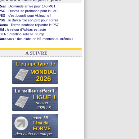
Real
: Diomandé arrive pour 140 M€ !
PSG
: Dupraz se prononce pour la LdC
PSG
: c'est bouclé pour Akliouche !
PSG
: le Barça fixe son prix pour Torres
Barça
: Torres souhaite rejoindre le PSG !
OM
: le retour d'Adidas est acté
FIFA
: Infantino sollicite Trump
Bordeaux
: des clubs de N1 montent au créneau
Argentine
: quand Medina recadre... sa mère
Real
: le démenti de Leipzig pour Diomandé
A SUIVRE
L'equipe type de
MONDIAL
2026
Le meilleur effectif
LIGUE 1
saison
2025-26
Indice MF :
l'état de
FORME
des clubs en europe