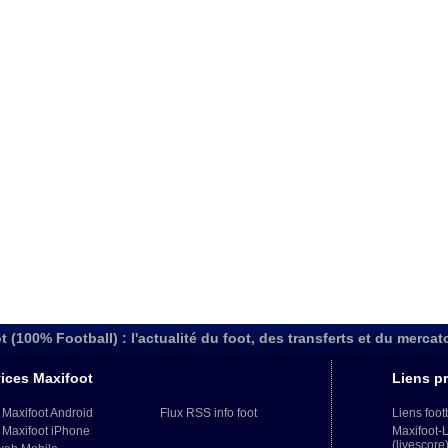
t (100% Football) : l'actualité du foot, des transferts et du mercat
ices Maxifoot
Liens pr
 Maxifoot Android
Flux RSS info foot
Liens foot
 Maxifoot iPhone
Maxifoot-
(livescore