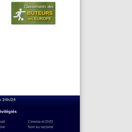
Classements des
BUTEURS
en EUROPE
o 24h/24
ivilégiés
ball
Cinema et DVD
Live
Non au racisme
)