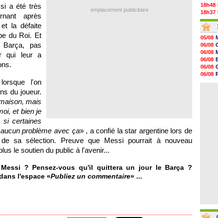
si a été très
18h48
emplacement publicitaire
18h37
rnant après
18h29
et la défaite
17h58
pe du Roi. Et
17h46
05/08
17h32
 Barça, pas
06/08
17h16
06/08
r qui leur a
16h59
06/08
ons.
16h37
06/08
16h33
06/08
16h27
lorsque l'on
06/08
16h22
06/08
ns du joueur.
16h07
15h46
 maison, mais
15h41
oi, et bien je
15h20
 si certaines
14h55
14h38
ai aucun problème avec ça
» , a confié la star argentine lors de
 de sa sélection. Preuve que Messi pourrait à nouveau
lus le soutien du public à l'avenir...
Messi ? Pensez-vous qu'il quittera un jour le Barça ?
 dans l'espace «
Publiez un commentaire
» ...