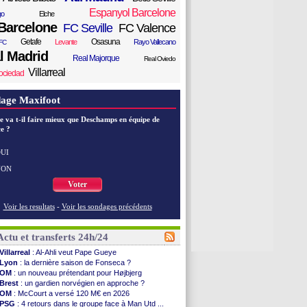
Espanyol Barcelone
go
Elche
Barcelone
FC Seville
FC Valence
Getafe
Osasuna
Levante
Rayo Vallecano
FC
l Madrid
Real Majorque
Real Oviedo
Villarreal
ociedad
age Maxifoot
e va t-il faire mieux que Deschamps en équipe de
e ?
UI
NON
Voter
Voir les resultats
-
Voir les sondages précédents
Actu et transferts 24h/24
Villarreal
: Al-Ahli veut Pape Gueye
Lyon
: la dernière saison de Fonseca ?
OM
: un nouveau prétendant pour Højbjerg
Brest
: un gardien norvégien en approche ?
OM
: McCourt a versé 120 M€ en 2026
PSG
: 4 retours dans le groupe face à Man Utd ...