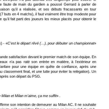
e faute de main du gardien a poussé Gerrard à parler de
ison qu'il a réalisée, et ses débuts fracassants en tour
(7 buts en 4 matchs), il faut vraiment être trop modeste pour
 qu'il fait parti des joueurs les mieux placés pour obtenir le
x
) - «
C'est le départ rêvé (…), pour débuter un championnat
»
ande satisfaction devant le premier match de son équipe. En
eaux
n'a pas raté son entrée en matière, à l'extérieur en
fanfare pour une équipe en quête de confiance, après une
classement final, et une lutte pour éviter la relégation). Un
 après son départ du
PSG.
 Milan et Milan m'aime, ça me suffit
» .
affirme son intention de demeurer au Milan AC. Il ne souhaite