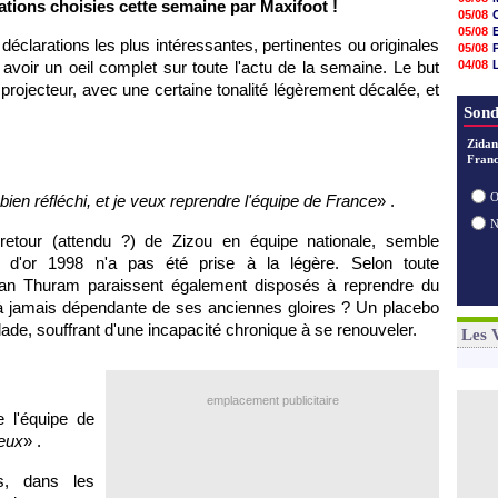
ations choisies cette semaine par Maxifoot !
09h51
05/08
09h32
05/08
09h11
déclarations les plus intéressantes, pertinentes ou originales
05/08
08h57
voir un oeil complet sur toute l'actu de la semaine. Le but
04/08
08h39
04/08
projecteur, avec une certaine tonalité légèrement décalée, et
08h22
05/08
00h06
Sond
05/08
05/08
Zidan
05/08
Franc
05/08
05/08
O
 bien réfléchi, et je veux reprendre l'équipe de France
» .
retour (attendu ?) de Zizou en équipe nationale, semble
 d'or 1998 n'a pas été prise à la légère. Selon toute
lian Thuram paraissent également disposés à reprendre du
e à jamais dépendante de ses anciennes gloires ? Un placebo
ade, souffrant d'une incapacité chronique à se renouveler.
Les 
emplacement publicitaire
 l'équipe de
reux
» .
, dans les