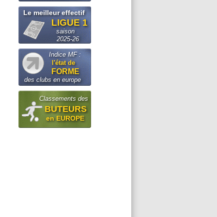
Le meilleur effectif
LIGUE 1
saison
2025-26
Indice MF :
l'état de
FORME
des clubs en europe
Classements des
BUTEURS
en EUROPE