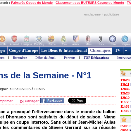
etenir :
Palmarès Coupe du Monde
-
Classement des BUTEURS Coupe du Monde
-
TA
emplacement publicitaire
n Utd
Arsenal
Liverpool
ManCity
Barca
Real
Atletico
Milan
Juve
Inter
Naples
ger
Coupe d'Europe
Les Bleus & International
Chroniques
TV
+
erts
|
Baromètre
|
Débat du Jeudi
|
Portraits
|
TOP Déclarations
|
Interview
ns de la Semaine - N°1
13h29
13h11
igne: le
05/08/2005
à
00h05
12h46
12h28
12h10
mprimer
Partager:
11h58
11h35
nce a provoqué l'effervescence dans le monde du ballon
11h19
11h07
 et Dhorasoo sont satisfaits du début de saison, Niang
10h53
uipe en coupe intertoto. Sans oublier Jean-Michel Aulas
10h36
05/08
ou les commentaires de Steven Gerrard sur sa réussite
10h13
05/08