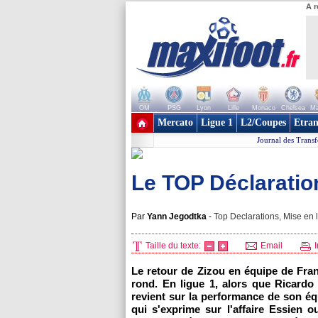
A r
OM
PSG
Lyon
Lille
Monaco
Chelsea
Ma
+ de clubs
Mercato
Ligue 1
L2/Coupes
Etran
Journal des Transf
Le TOP Déclaratio
Par
Yann Jegodtka
-
Top Declarations, Mise en l
Taille du texte:
Email
I
Le retour de Zizou en équipe de Fra
rond. En ligue 1, alors que Ricardo
revient sur la performance de son éq
qui s'exprime sur l'affaire Essien 