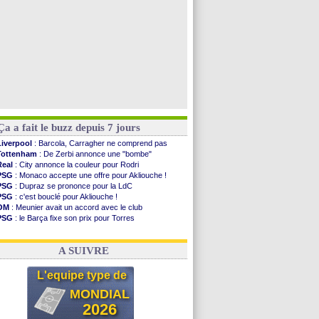
Ça a fait le buzz depuis 7 jours
Liverpool
: Barcola, Carragher ne comprend pas
Tottenham
: De Zerbi annonce une "bombe"
Real
: City annonce la couleur pour Rodri
PSG
: Monaco accepte une offre pour Akliouche !
PSG
: Dupraz se prononce pour la LdC
PSG
: c'est bouclé pour Akliouche !
OM
: Meunier avait un accord avec le club
PSG
: le Barça fixe son prix pour Torres
Barça
: Torres souhaite rejoindre le PSG !
FIFA
: Infantino sollicite Trump
A SUIVRE
L'equipe type de
MONDIAL
2026