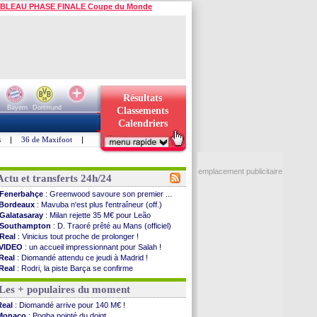
BLEAU PHASE FINALE Coupe du Monde
Résultats
Bayern
Dortmund
Classements
Calendriers
s
|
36 de Maxifoot
|
emplacement publicitaire
Actu et transferts 24h/24
Fenerbahçe
: Greenwood savoure son premier ...
Bordeaux
: Mavuba n'est plus l'entraîneur (off.)
Galatasaray
: Milan rejette 35 M€ pour Leão
Southampton
: D. Traoré prêté au Mans (officiel)
Real
: Vinicius tout proche de prolonger !
VIDEO
: un accueil impressionnant pour Salah !
Real
: Diomandé attendu ce jeudi à Madrid !
Real
: Rodri, la piste Barça se confirme
PSG
: Akliouche arrive ce jeudi à Paris !
Les + populaires du moment
Médias
: la Liga quitte beIN Sports !
PSG
: pas d'inquiétude pour Rafael Pol
Real
: Diomandé arrive pour 140 M€ !
Real
: ça se complique pour Rodri !
Monaco
: Pogba pointé du doigt