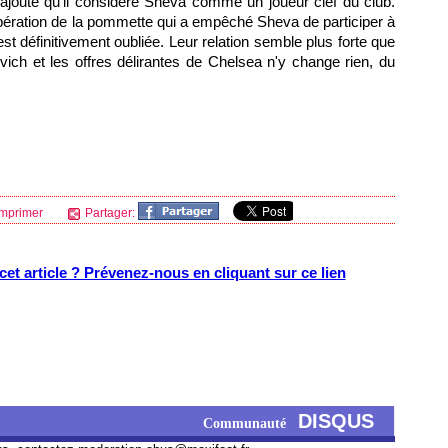
 rajoute qu'il considère Sheva comme un joueur clef du club.
opération de la pommette qui a empêché Sheva de participer à
st définitivement oubliée. Leur relation semble plus forte que
ch et les offres délirantes de Chelsea n'y change rien, du
mprimer
Partager:
et article ? Prévenez-nous en cliquant sur ce lien
DISQUS
Communauté