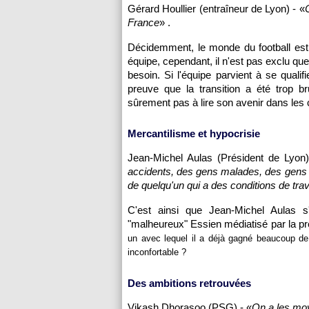
Gérard Houllier (entraîneur de
Lyon
) - «
C
France
» .
Décidemment, le monde du football est
équipe, cependant, il n'est pas exclu que
besoin. Si l'équipe parvient à se qual
preuve que la transition a été trop 
sûrement pas à lire son avenir dans les 
Mercantilisme et hypocrisie
Jean-Michel Aulas (Président de
Lyon
accidents, des gens malades, des gens qu
de quelqu'un qui a des conditions de trav
C'est ainsi que Jean-Michel Aulas s'
"malheureux" Essien médiatisé par la p
un avec lequel il a déjà gagné beaucoup de t
inconfortable ?
Des ambitions retrouvées
Vikash Dhorasoo (
PSG
) - «
On a les moy