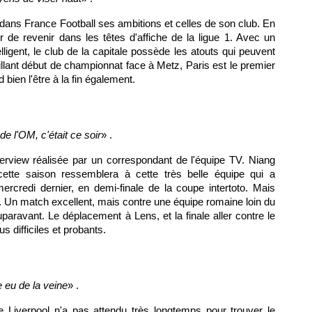
dans France Football ses ambitions et celles de son club. En
r de revenir dans les têtes d'affiche de la ligue 1. Avec un
lligent, le club de la capitale possède les atouts qui peuvent
brillant début de championnat face à
Metz
,
Paris
est le premier
 bien l'être à la fin également.
 de
l'OM
, c'était ce soir
» .
terview réalisée par un correspondant de l'équipe TV. Niang
tte saison ressemblera à cette très belle équipe qui a
credi dernier, en demi-finale de la coupe intertoto. Mais
ite. Un match excellent, mais contre une équipe romaine loin du
auparavant. Le déplacement à
Lens
, et la finale aller contre le
s difficiles et probants.
e eu de la veine
» .
e Liverpool n'a pas attendu très longtemps pour trouver le