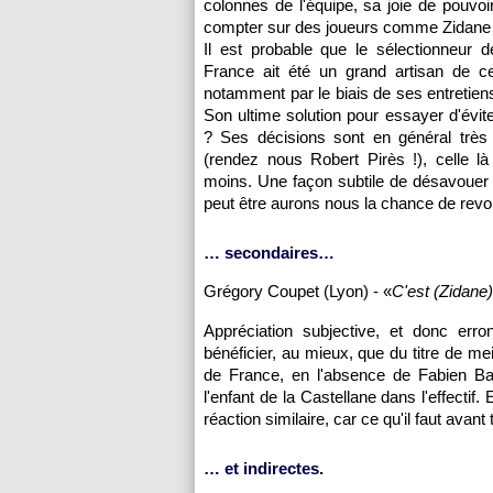
colonnes de l'équipe, sa joie de pouvo
compter sur des joueurs comme Zidane 
Il est probable que le sélectionneur d
France ait été un grand artisan de ce
notamment par le biais de ses entretien
Son ultime solution pour essayer d'évite
? Ses décisions sont en général très 
(rendez nous Robert Pirès !), celle là
moins. Une façon subtile de désavouer le
peut être aurons nous la chance de revoi
… secondaires…
Grégory Coupet (
Lyon
) - «
C'est (Zidane)
Appréciation subjective, et donc erro
bénéficier, au mieux, que du titre de mei
de France, en l'absence de Fabien Bart
l'enfant de la Castellane dans l'effecti
réaction similaire, car ce qu'il faut avant
… et indirectes.