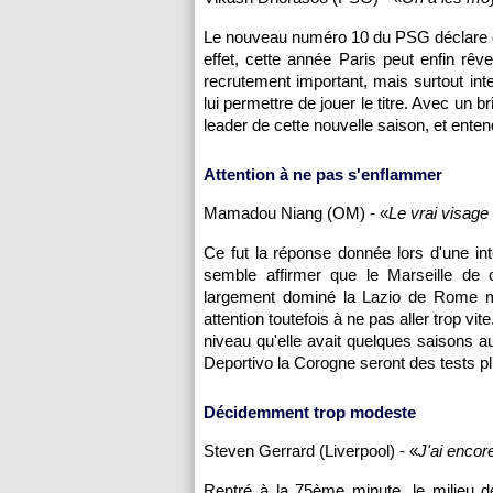
Le nouveau numéro 10 du
PSG
déclare 
effet, cette année
Paris
peut enfin rêve
recrutement important, mais surtout inte
lui permettre de jouer le titre. Avec un 
leader de cette nouvelle saison, et entend
Attention à ne pas s'enflammer
Mamadou Niang (
OM
) - «
Le vrai visage
Ce fut la réponse donnée lors d'une in
semble affirmer que le
Marseille
de ce
largement dominé la Lazio de Rome mer
attention toutefois à ne pas aller trop v
niveau qu'elle avait quelques saisons 
Deportivo la Corogne seront des tests plu
Décidemment trop modeste
Steven Gerrard (Liverpool) - «
J'ai encor
Rentré à la 75ème minute, le milieu d