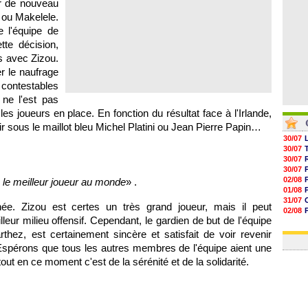
ir de nouveau
ou Makelele.
e l'équipe de
tte décision,
s avec Zizou.
r le naufrage
contestables
 ne l'est pas
s joueurs en place. En fonction du résultat face à l'Irlande,
r sous le maillot bleu Michel Platini ou Jean Pierre Papin…
30/07
30/07
30/07
30/07
02/08
 le meilleur joueur au monde
» .
01/08
31/07
née. Zizou est certes un très grand joueur, mais il peut
02/08
lleur milieu offensif. Cependant, le gardien de but de l'équipe
01/08
03/08
hez, est certainement sincère et satisfait de voir revenir
f. Espérons que tous les autres membres de l'équipe aient une
 tout en ce moment c'est de la sérénité et de la solidarité.