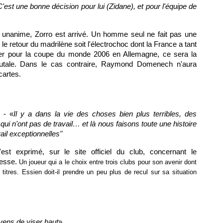
'est une bonne décision pour lui (Zidane), et pour l'équipe de
 unanime, Zorro est arrivé. Un homme seul ne fait pas une
 le retour du madrilène soit l'électrochoc dont la France a tant
ifier pour la coupe du monde 2006 en Allemagne, ce sera la
brutale. Dans le cas contraire, Raymond Domenech n'aura
cartes.
) - «
Il y a dans la vie des choses bien plus terribles, des
i n'ont pas de travail… et là nous faisons toute une histoire
ail exceptionnelles"
est exprimé, sur le site officiel du club, concernant le
resse.
Un joueur qui a le choix entre trois clubs pour son avenir dont
itres. Essien doit-il prendre un peu plus de recul sur sa situation
ens de viser haut
» .