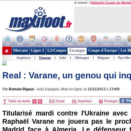
A retenir :
Palmarès Coupe du Mond
OM
PSG
Lyon
Lille
Monaco
Chelsea
Man Utd
Arsenal
Liverpool
ManCity
Ba
+ de clubs
Mercato
Ligue 1
L2/Coupes
Etranger
Coupe d'Europe
Les B
Angleterre
|
Espagne
|
Italie
|
Allemagne
|
Belgique
|
Pays-Bas
Real : Varane, un genou qui inqu
Par
Romain Rigaux
-
Actu Espagne, Mise en ligne: le
22/11/2013
à
17h09
Taille du texte:
Email
Imprimer
Partager:
Titularisé mardi contre l'Ukraine avec
Raphaël Varane ne jouera pas le proc
Madrid face à Almeria. Le défenseur 