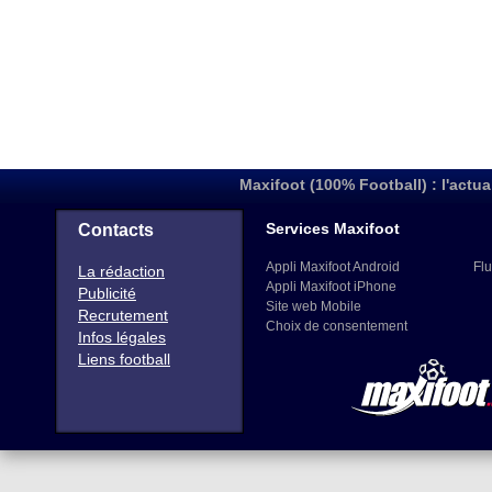
Maxifoot (100% Football) : l'actua
Services Maxifoot
Contacts
Appli Maxifoot Android
Flu
La rédaction
Appli Maxifoot iPhone
Publicité
Site web Mobile
Recrutement
Choix de consentement
Infos légales
Liens football