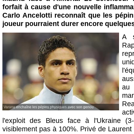
forfait à cause d'une nouvelle inflamma
Carlo Ancelotti reconnaît que les pépi
joueur pourraient durer encore quelque
A 
Ra
re
uni
l'éq
auss
au
mar
Re
Varane enchaîne les pépins physiques avec son genou
act
l'exploit des Bleus face à l'Ukraine (3-0
visiblement pas à 100%. Privé de Laurent