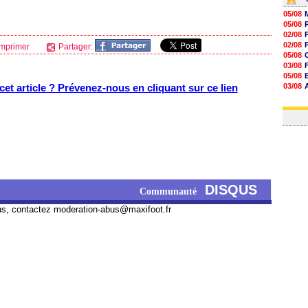
05/08
05/08
02/08
02/08
mprimer
Partager:
05/08
03/08
05/08
et article ? Prévenez-nous en cliquant sur ce lien
03/08
03/08
03/08
DISQUS
Communauté
us, contactez
moderation-abus@maxifoot.fr