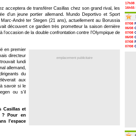
17h08
ez acceptera de transférer Casillas chez son grand rival, les
16h55
16h31
vée d'un jeune portier allemand. Mundo Deportivo et Sport
16h11
 Marc-André ter Stegen (21 ans), actuellement au Borussia
16h06
07/08
ait découvert ce gardien très prometteur la saison dernière
15h48
06/08
15h41
à l'occasion de la double confrontation contre
l'Olympique de
07/08
15h21
06/08
15h14
07/08
14h59
07/08
lé en premier
14h43
08/08
14h14
ais directeur
07/08
emplacement publicitaire
13h59
trouvait lundi
13h55
onal allemand,
13h48
13h30
irigeants du
12h49
élèverait aux
12h22
à savoir si le
egen ou s'il
 Casillas et
s ? Pour en
ans l'espace