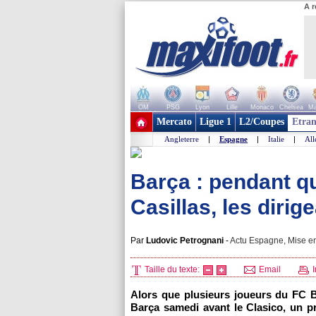
A r
OM
PSG
Lyon
Lille
Monaco
Chelsea
Ma
+ de clubs
Mercato
Ligue 1
L2/Coupes
Etran
Angleterre
|
Espagne
|
Italie
|
Al
Barça : pendant q
Casillas, les dirig
Par
Ludovic Petrognani
-
Actu Espagne, Mise en
Taille du texte:
Email
I
Alors que plusieurs joueurs du FC Ba
Barça samedi avant le Clasico, un pr