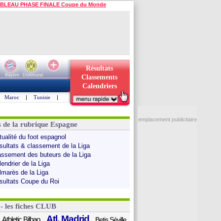
BLEAU PHASE FINALE Coupe du Monde
Résultats
Bayern
Dortmund
Classements
Calendriers
Maroc
|
Tunisie
|
emplacement publicitaire
s de la rubrique Espagne
tualité du foot espagnol
sultats & classement de la Liga
assement des buteurs de la Liga
endrier de la Liga
lmarès de la Liga
sultats Coupe du Roi
 - les fiches CLUB
Atl. Madrid
Athletic Bilbao
Betis Séville