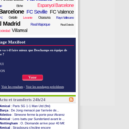
Espanyol Barcelone
go
Elche
Barcelone
FC Seville
FC Valence
Getafe
Osasuna
Levante
Rayo Vallecano
FC
l Madrid
Real Majorque
Real Oviedo
Villarreal
ociedad
age Maxifoot
e va t-il faire mieux que Deschamps en équipe de
e ?
UI
NON
Voter
Voir les resultats
-
Voir les sondages précédents
Actu et transferts 24h/24
Amical
: Paris SG 1-1 Man Utd (fini)
Barça
: De Jong menacé par l’arrivée de...
Atletico
: Simeone ferme la porte pour Alvarez
Amical
: Lens battu par Sunderland avant le ...
Nottingham
: O. Diomande arrive pour 40 M€
Amical
: Strasbourg s'incline encore