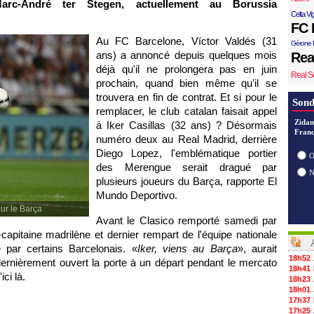
Marc-André ter Stegen, actuellement au Borussia
Celta Vi
FC 
Au FC Barcelone, Víctor Valdés (31
Gérone 
ans) a annoncé depuis quelques mois
Rea
déjà qu'il ne prolongera pas en juin
Real S
prochain, quand bien même qu'il se
trouvera en fin de contrat. Et si pour le
Sond
remplacer, le club catalan faisait appel
Zidan
à Iker Casillas (32 ans) ? Désormais
Franc
numéro deux au Real Madrid, derrière
Diego Lopez, l'emblématique portier
O
des Merengue serait dragué par
plusieurs joueurs du Barça, rapporte El
Mundo Deportivo.
ur le Barça
Avant le Clasico remporté samedi par
apitaine madrilène et dernier rempart de l'équipe nationale
é par certains Barcelonais. «
Iker, viens au Barça
», aurait
18h52
ernièrement ouvert la porte à un départ pendant le mercato
18h41
ici là.
18h23
18h01
17h37
17h25