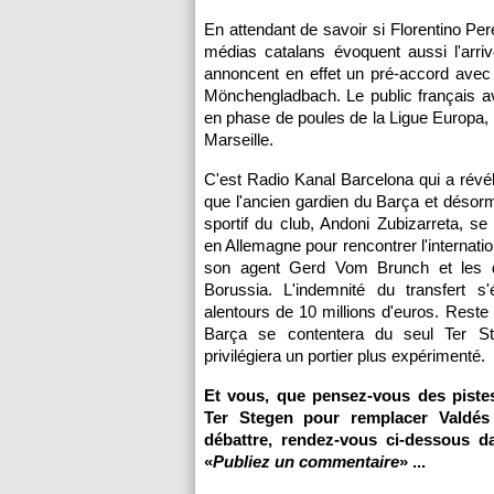
En attendant de savoir si Florentino Per
médias catalans évoquent aussi l'arri
annoncent en effet un pré-accord avec
Mönchengladbach. Le public français av
en phase de poules de la Ligue Europa, 
Marseille
.
C'est Radio Kanal Barcelona qui a révé
que l'ancien gardien du Barça et désorm
sportif du club, Andoni Zubizarreta, se 
en Allemagne pour rencontrer l'internati
son agent Gerd Vom Brunch et les d
Borussia. L'indemnité du transfert s'
alentours de 10 millions d'euros. Reste 
Barça se contentera du seul Ter St
privilégiera un portier plus expérimenté.
Et vous, que pensez-vous des pistes
Ter Stegen pour remplacer Valdé
débattre, rendez-vous ci-dessous d
«
Publiez un commentaire
» ...