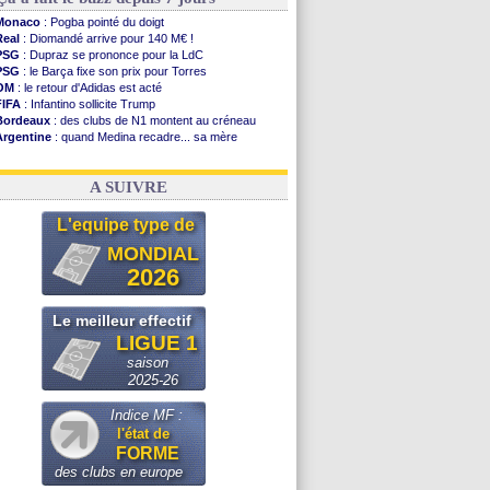
Monaco
: Pogba pointé du doigt
Real
: Diomandé arrive pour 140 M€ !
PSG
: Dupraz se prononce pour la LdC
PSG
: le Barça fixe son prix pour Torres
OM
: le retour d'Adidas est acté
FIFA
: Infantino sollicite Trump
Bordeaux
: des clubs de N1 montent au créneau
Argentine
: quand Medina recadre... sa mère
Real
: le démenti de Leipzig pour Diomandé
OM
: Paixão attire un 2e club anglais
A SUIVRE
L'equipe type de
MONDIAL
2026
Le meilleur effectif
LIGUE 1
saison
2025-26
Indice MF :
l'état de
FORME
des clubs en europe