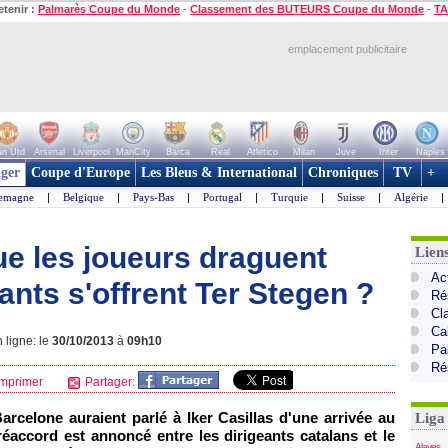
etenir :
Palmarès Coupe du Monde
-
Classement des BUTEURS Coupe du Monde
-
TA
emplacement publicitaire
n Utd
Arsenal
Liverpool
ManCity
Barca
Real
Atletico
Milan
Juve
Inter
Naples
ger
Coupe d'Europe
Les Bleus & International
Chroniques
TV
+
lemagne
|
Belgique
|
Pays-Bas
|
Portugal
|
Turquie
|
Suisse
|
Algérie
|
ue les joueurs draguent
Lien
Ac
eants s'offrent Ter Stegen ?
Ré
Cl
Cal
 ligne: le
30/10/2013
à
09h10
Pa
Ré
mprimer
Partager:
rcelone auraient parlé à Iker Casillas d'une arrivée au
Liga
éaccord est annoncé entre les dirigeants catalans et le
Alaves