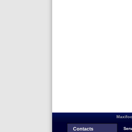
Maxifoo
Serv
Contacts