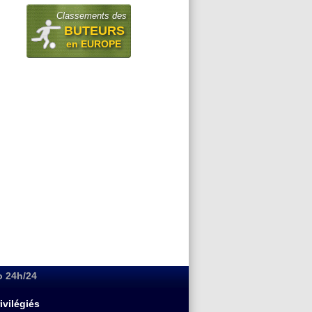
Classements des
BUTEURS
en EUROPE
o 24h/24
ivilégiés