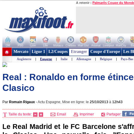
A retenir :
Palmarès Coupe du Mond
OM
PSG
Lyon
Lille
Monaco
Chelsea
Man Utd
Arsenal
Liverpool
ManCity
Ba
+ de clubs
Mercato
Ligue 1
L2/Coupes
Etranger
Coupe d'Europe
Les B
Angleterre
|
Espagne
|
Italie
|
Allemagne
|
Belgique
|
Pays-Bas
Real : Ronaldo en forme étince
Clasico
Par
Romain Rigaux
-
Actu Espagne, Mise en ligne: le
25/10/2013
à
12h43
Taille du texte:
Email
Imprimer
Partager:
Le Real Madrid et le FC Barcelone s'af