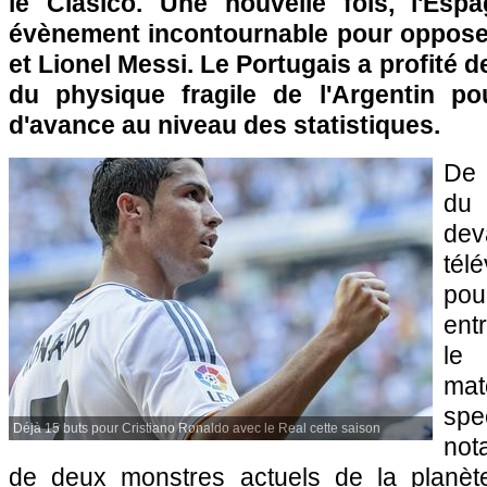
le Clasico. Une nouvelle fois, l'Esp
évènement incontournable pour oppose
et Lionel Messi. Le Portugais a profité 
du physique fragile de l'Argentin p
d'avance au niveau des statistiques.
De 
du 
dev
tél
pou
ent
le
ma
sp
Déjà 15 buts pour Cristiano Ronaldo avec le Real cette saison
not
de deux monstres actuels de la planète 