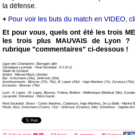
la défense.
+
Pour voir les buts du match en VIDEO, cl
Et pour vous, quels ont été les trois 
les trois plus MAUVAIS de
Lyon
? R
rubrique "commentaires" ci-dessous !
Ligue des Champions / Barrages aller
Olympique Lyonnais
- Real Sociedad : 0-2 (0-1)
Stade de Gerland
Arbitre : Milorad Mazic (Serbie)
But : Griezmann (18e), Seferovic (50e)
Avertissements : Bisevac (37e, 76e), M. Lopes (43e) - Inigo Martinez (7e), Zurutuza (70e)
Exclusion : Bisevac (76e)
Lyon
: A. Lopes - M. Lopes, Bisevac, Fofana, Bedimo - Malbranque (Bahlouli, 58e), Gonalon
Lacazette. Entraîneur : Rémi Garde.
Real Sociedad : Bravo - Carlos Martinez, Cadamuro, Inigo Martinez, De La Bella - Markel B
Pardo, 81e), Griezmann (Castro, 71e) - Seferovic (Granero, 64e). Entraîneur : Jagoba Arr