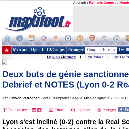
A retenir :
Palmarès Coupe du Mond
OM
PSG
Lyon
Lille
Monaco
Chelsea
Man Utd
Arsenal
Liverpool
ManCity
Ba
+ de clubs
Mercato
Ligue 1
L2/Coupes
Etranger
Coupe d'Europe
Les B
Ligue des Champions
|
Ligue Europa
|
Ligue Confe
Deux buts de génie sanctionnen
Debrief et NOTES (Lyon 0-2 Re
Par
Ludovic Petrognani
-
Actu Champion's League, Mise en ligne: le
20/08/2013
Taille du texte:
Email
Imprimer
Partager:
Lyon
s'est incliné (0-2) contre la Real S