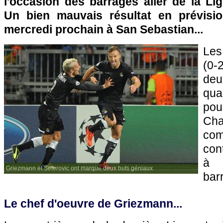
l'occasion des barrages aller de la L
Un bien mauvais résultat en prévisi
mercredi prochain à San Sebastian...
Les
(0-
de
qua
pou
Cha
com
con
à 
Griezmann et Seferovic ont marqué deux buts géniaux
barr
Le chef d'oeuvre de Griezmann...