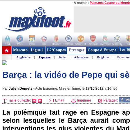
A retenir :
Palmarès Coupe du Mond
OM
PSG
Lyon
Lille
Monaco
Chelsea
Man Utd
Arsenal
Liverpool
ManCity
Ba
+ de clubs
Mercato
Ligue 1
L2/Coupes
Etranger
Coupe d'Europe
Les B
Angleterre
|
Espagne
|
Italie
|
Allemagne
|
Belgique
|
Pays-Bas
Barça : la vidéo de Pepe qui s
Par
Julien Demets
-
Actu Espagne, Mise en ligne: le
18/10/2012
à
16h50
Taille du texte:
Email
Imprimer
Partager:
La polémique fait rage en Espagne ap
selon lesquelles le Barça aurait com
interventions les plus violentes du Mad