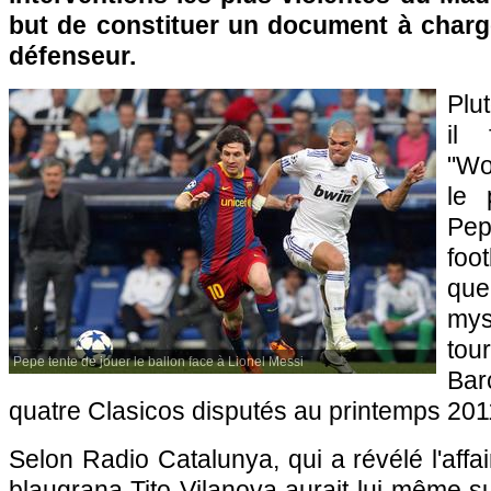
but de constituer un document à charg
défenseur.
Plu
il 
"Wo
le 
Pep
foo
qu
my
to
Pepe tente de jouer le ballon face à Lionel Messi
Ba
quatre Clasicos disputés au printemps 201
Selon Radio Catalunya, qui a révélé l'affair
blaugrana Tito Vilanova aurait lui-même su