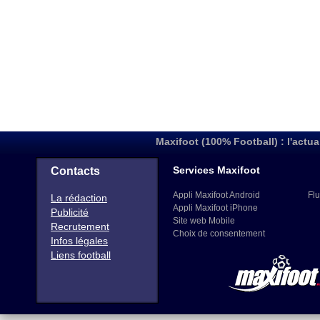
Maxifoot (100% Football) : l'actua
Services Maxifoot
Contacts
Appli Maxifoot Android
Flu
La rédaction
Appli Maxifoot iPhone
Publicité
Site web Mobile
Recrutement
Choix de consentement
Infos légales
Liens football