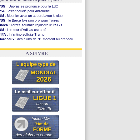
PSG
: Dupraz se prononce pour la LdC
PSG
: c'est bouclé pour Akliouche !
OM
: Meunier avait un accord avec le club
PSG
: le Barça fixe son prix pour Torres
Barça
: Torres souhaite rejoindre le PSG !
OM
: le retour d'Adidas est acté
FIFA
: Infantino sollicite Trump
Bordeaux
: des clubs de N1 montent au créneau
Argentine
: quand Medina recadre... sa mère
Real
: le démenti de Leipzig pour Diomandé
A SUIVRE
L'equipe type de
MONDIAL
2026
Le meilleur effectif
LIGUE 1
saison
2025-26
Indice MF :
l'état de
FORME
des clubs en europe