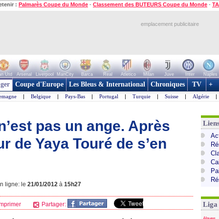
etenir :
Palmarès Coupe du Monde
-
Classement des BUTEURS Coupe du Monde
-
TA
emplacement publicitaire
n Utd
Arsenal
Liverpool
ManCity
Barca
Real
Atletico
Milan
Juve
Inter
Naples
ger
Coupe d'Europe
Les Bleus & International
Chroniques
TV
+
lemagne
|
Belgique
|
Pays-Bas
|
Portugal
|
Turquie
|
Suisse
|
Algérie
|
n’est pas un ange. Après
Lien
Ac
ur de Yaya Touré de s’en
Ré
Cl
Cal
Pa
Ré
 ligne: le
21/01/2012
à
15h27
Liga
mprimer
Partager:
Alaves