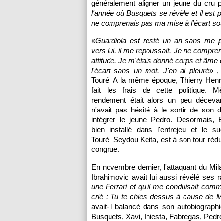
généralement aligner un jeune du cru p
l'année où Busquets se révèle et il est p
ne comprenais pas ma mise à l'écart so
«
Guardiola est resté un an sans me par
vers lui, il me repoussait. Je ne compre
attitude. Je m'étais donné corps et âme 
l'écart sans un mot. J'en ai pleuré
» , 
Touré. A la même époque, Thierry Henr
fait les frais de cette politique.
rendement était alors un peu décevan
n'avait pas hésité à le sortir de son di
intégrer le jeune Pedro. Désormais, 
bien installé dans l'entrejeu et le s
Touré, Seydou Keita, est à son tour rédui
congrue.
En novembre dernier, l'attaquant du Mil
Ibrahimovic avait lui aussi révélé ses r
une Ferrari et qu'il me conduisait comme 
crié : Tu te chies dessus à cause de Mo
avait-il balancé dans son autobiographi
Busquets, Xavi, Iniesta, Fabregas, Pedr