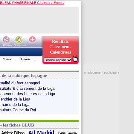
BLEAU PHASE FINALE Coupe du Monde
Résultats
Bayern
Dortmund
Classements
Calendriers
Maroc
|
Tunisie
|
emplacement publicitaire
s de la rubrique Espagne
tualité du foot espagnol
sultats & classement de la Liga
assement des buteurs de la Liga
endrier de la Liga
lmarès de la Liga
sultats Coupe du Roi
 - les fiches CLUB
Atl. Madrid
Athletic Bilbao
Betis Séville