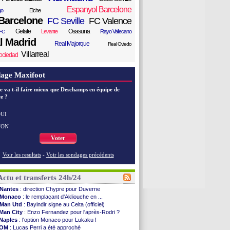
Espanyol Barcelone
go
Elche
Barcelone
FC Seville
FC Valence
Getafe
Osasuna
Levante
Rayo Vallecano
FC
l Madrid
Real Majorque
Real Oviedo
Villarreal
ociedad
age Maxifoot
e va t-il faire mieux que Deschamps en équipe de
e ?
UI
NON
Voter
Voir les resultats
-
Voir les sondages précédents
Actu et transferts 24h/24
Nantes
: direction Chypre pour Duverne
Monaco
: le remplaçant d'Akliouche en ...
Man Utd
: Bayindir signe au Celta (officiel)
Man City
: Enzo Fernandez pour l'après-Rodri ?
Naples
: l'option Monaco pour Lukaku !
OM
: Lucas Perri a été approché