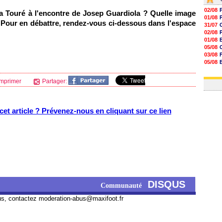
02/08
 Touré à l'encontre de Josep Guardiola ? Quelle image
01/08
 Pour en débattre, rendez-vous ci-dessous dans l'espace
31/07
02/08
01/08
05/08
03/08
05/08
03/08
03/08
mprimer
Partager:
et article ? Prévenez-nous en cliquant sur ce lien
DISQUS
Communauté
us, contactez
moderation-abus@maxifoot.fr