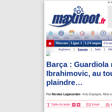
A r
OM
PSG
Lyon
Lille
Monaco
Chelsea
Ma
+ de clubs
Mercato
Ligue 1
L2/Coupes
Etran
Angleterre
|
Espagne
|
Italie
|
Al
Barça : Guardiola 
Ibrahimovic, au to
plaindre…
Par
Nicolas Lagavardan
-
Actu Espagne, Mise en
Taille du texte:
Email
I