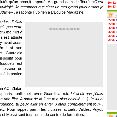
lutôt qu'un produit importé. Au grand dam de Touré. «
C'est
10h52
rivilégié. Je reconnais que c'est un très grand joueur mais je
10h33
10h12
udaine
» , a raconté l'Ivoirien à L'Equipe Magazine.
10h09
10h05
05/08
ler. J'allais
09h44
05/08
nais pas cette
09h24
06/08
emplacement publicitaire
09h06
et il me met à
06/08
08h44
06/08
s'est attristé
08h22
06/08
y avait aussi
06/08
06/08
06/08
 Même si son
06/08
06/08
t, Guardiola
06/08
spositif pour
06/08
06/08
Busquets est
06/08
uccesseur de
06/08
t à la portion
an AC, Zlatan
apports conflictuels avec Guardiola. «
Je lui ai dit que j'étais
une Fiat. A partir de là il ne m'a plus calculé. (...) Je lui ai
urinho, tu peux aller en enfer. J'étais complètement fou
» ,
e… Pour rappel, parmi les titulaires actuels, Valdès, Puyol,
o et Messi sont tous issus du centre de formation…