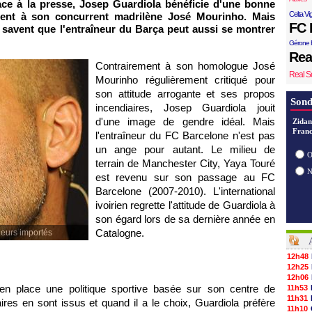
ce à la presse, Josep Guardiola bénéficie d'une bonne
Celta Vi
ment à son concurrent madrilène José Mourinho. Mais
FC 
 savent que l'entraîneur du Barça peut aussi se montrer
Gérone 
Rea
Contrairement à son homologue José
Real S
Mourinho régulièrement critiqué pour
son attitude arrogante et ses propos
Sond
incendiaires, Josep Guardiola jouit
d'une image de gendre idéal. Mais
Zidan
Franc
l'entraîneur du FC Barcelone n'est pas
un ange pour autant. Le milieu de
O
terrain de Manchester City, Yaya Touré
est revenu sur son passage au FC
Barcelone (2007-2010). L'international
ivoirien regrette l'attitude de Guardiola à
son égard lors de sa dernière année en
Catalogne.
ueurs importés
12h48
12h25
12h06
n place une politique sportive basée sur son centre de
11h53
11h31
aires en sont issus et quand il a le choix, Guardiola préfère
11h10