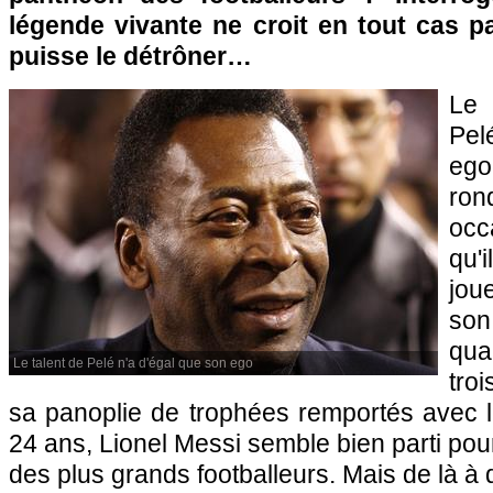
légende vivante ne croit en tout cas p
puisse le détrôner…
Le 
Pel
ego
ron
occ
qu'
jou
son
qua
Le talent de Pelé n'a d'égal que son ego
tro
sa panoplie de trophées remportés avec 
24 ans, Lionel Messi semble bien parti pou
des plus grands footballeurs. Mais de là à