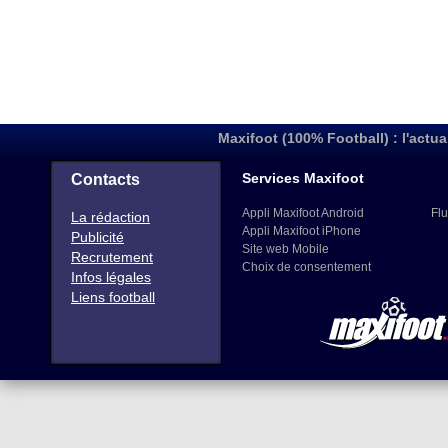
Maxifoot (100% Football) : l'actua
Services Maxifoot
Contacts
Appli Maxifoot Android
Flu
La rédaction
Appli Maxifoot iPhone
Publicité
Site web Mobile
Recrutement
Choix de consentement
Infos légales
Liens football