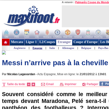
A retenir :
Palmarès Coupe du Mond
OM
PSG
Lyon
Lille
Monaco
Chelsea
Man Utd
Arsenal
Liverpool
ManCity
Ba
+ de clubs
Mercato
Ligue 1
L2/Coupes
Etranger
Coupe d'Europe
Les B
Angleterre
|
Espagne
|
Italie
|
Allemagne
|
Belgique
|
Pays-Bas
Messi n’arrive pas à la cheville
Par
Nicolas Lagavardan
-
Actu Espagne, Mise en ligne: le
21/01/2012
à
13h01
Taille du texte:
Email
Imprimer
Partager:
Souvent considéré comme le meilleur 
temps devant Maradona, Pelé sera-t-il
panthéon des footballeurs ? Interrog