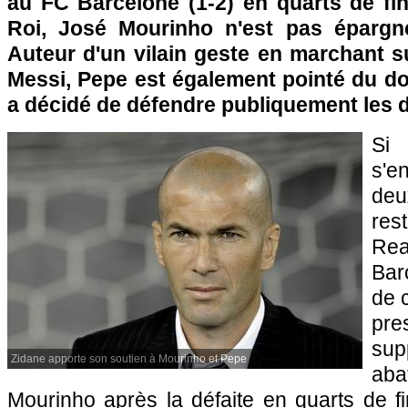
au FC Barcelone (1-2) en quarts de fi
Roi, José Mourinho n'est pas épargné
Auteur d'un vilain geste en marchant s
Messi, Pepe est également pointé du do
a décidé de défendre publiquement les
Si
s'
deu
res
Rea
Bar
de c
pr
sup
Zidane apporte son soutien à Mourinho et Pepe
ab
Mourinho après la défaite en quarts de f