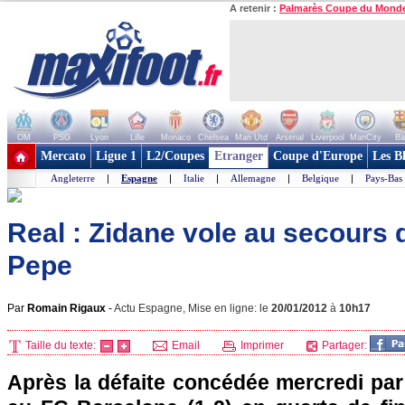
A retenir :
Palmarès Coupe du Mond
OM
PSG
Lyon
Lille
Monaco
Chelsea
Man Utd
Arsenal
Liverpool
ManCity
Ba
+ de clubs
Mercato
Ligue 1
L2/Coupes
Etranger
Coupe d'Europe
Les B
Angleterre
|
Espagne
|
Italie
|
Allemagne
|
Belgique
|
Pays-Bas
Real : Zidane vole au secours 
Pepe
Par
Romain Rigaux
-
Actu Espagne, Mise en ligne: le
20/01/2012
à
10h17
Taille du texte:
Email
Imprimer
Partager:
Après la défaite concédée mercredi par