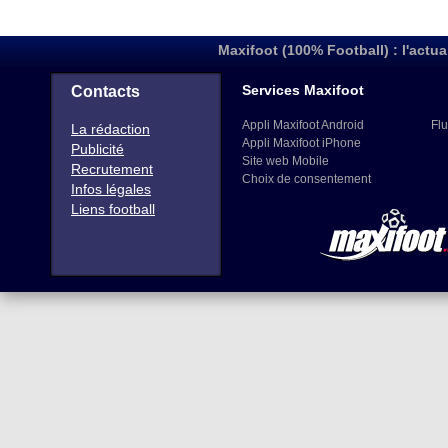
Maxifoot (100% Football) : l'actua
Services Maxifoot
Contacts
Appli Maxifoot Android
Flu
La rédaction
Appli Maxifoot iPhone
Publicité
Site web Mobile
Recrutement
Choix de consentement
Infos légales
Liens football