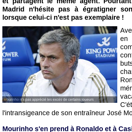
et partagent le même agent. Pourtant
Madrid n'hésite pas à égratigner son
lorsque celui-ci n'est pas exemplaire !
Ave
en
com
co
but
cha
Ron
mé
vac
Mourinho n'a pas apprécié les excès de certains joueurs
C'é
l'intransigeance de son entraîneur José Mo
Mourinho s'en prend à Ronaldo et à Cas