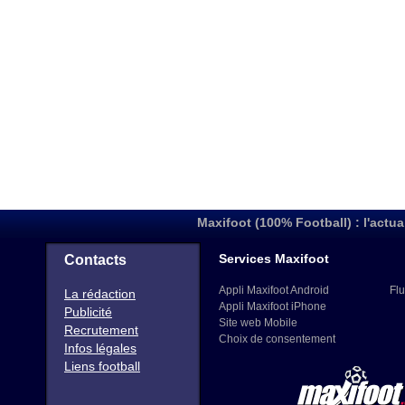
Maxifoot (100% Football) : l'actua
Services Maxifoot
Contacts
Appli Maxifoot Android
Flu
La rédaction
Appli Maxifoot iPhone
Publicité
Site web Mobile
Recrutement
Choix de consentement
Infos légales
Liens football