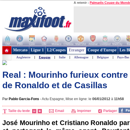
A retenir :
Palmarès Coupe du Mond
OM
PSG
Lyon
Lille
Monaco
Chelsea
Man Utd
Arsenal
Liverpool
ManCity
Ba
+ de clubs
Mercato
Ligue 1
L2/Coupes
Etranger
Coupe d'Europe
Les B
Angleterre
|
Espagne
|
Italie
|
Allemagne
|
Belgique
|
Pays-Bas
Real : Mourinho furieux contre
de Ronaldo et de Casillas
Par
Pablo Garcia-Fons
-
Actu Espagne, Mise en ligne: le
06/01/2012
à
11h58
Taille du texte:
Email
Imprimer
Partager:
José Mourinho et Cristiano Ronaldo par