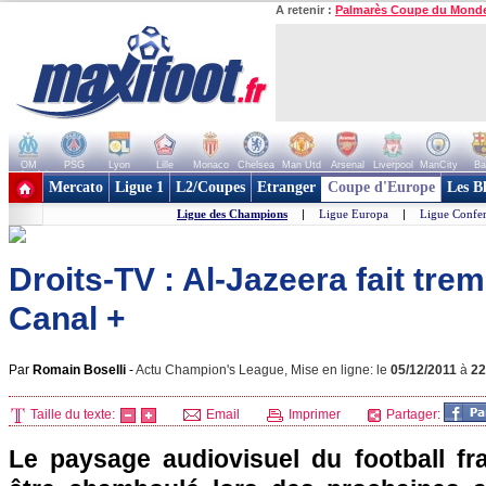
A retenir :
Palmarès Coupe du Mond
OM
PSG
Lyon
Lille
Monaco
Chelsea
Man Utd
Arsenal
Liverpool
ManCity
Ba
+ de clubs
Mercato
Ligue 1
L2/Coupes
Etranger
Coupe d'Europe
Les B
Ligue des Champions
|
Ligue Europa
|
Ligue Confe
Droits-TV : Al-Jazeera fait trem
Canal +
Par
Romain Boselli
-
Actu Champion's League, Mise en ligne: le
05/12/2011
à
22
Taille du texte:
Email
Imprimer
Partager:
Le paysage audiovisuel du football fra