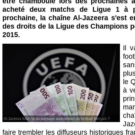
être chamboulé lors des prochaines a
acheté deux matchs de Ligue 1 à pa
prochaine, la chaîne Al-Jazeera s'est 
des droits de la Ligue des Champions p
2015.
Il v
foo
san
plu
le 
à ve
pri
mar
ch
Al-Jazeera futur roi du paysage audiovisuel du football français ?
Jaz
faire trembler les diffuseurs historiques fr