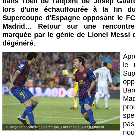
dans l'oeil de l'adjoint de Josep Guard
lors d'une échauffourée à la fin d
Supercoupe d'Espagne opposant le FC
Madrid… Retour sur une rencontre
marquée par le génie de Lionel Messi 
dégénéré.
Aprè
le 
Sup
op
Ba
Mad
pr
spe
pa
Le Barça remporte la Supercoupe, Fabregas et Messi jubilent.
nou