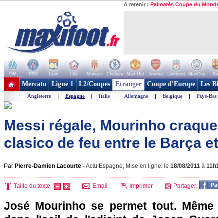
A retenir :
Palmarès Coupe du Mond
OM
PSG
Lyon
Lille
Monaco
Chelsea
Man Utd
Arsenal
Liverpool
ManCity
Ba
+ de clubs
Mercato
Ligue 1
L2/Coupes
Etranger
Coupe d'Europe
Les B
Angleterre
|
Espagne
|
Italie
|
Allemagne
|
Belgique
|
Pays-Bas
Messi régale, Mourinho craque
clasico de feu entre le Barça et
Par
Pierre-Damien Lacourte
-
Actu Espagne, Mise en ligne: le
18/08/2011
à
11h
Taille du texte:
Email
Imprimer
Partager:
José Mourinho se permet tout. Même 