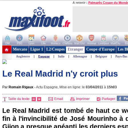
A retenir :
Palmarès Coupe du Mond
OM
PSG
Lyon
Lille
Monaco
Chelsea
Man Utd
Arsenal
Liverpool
ManCity
Ba
+ de clubs
Mercato
Ligue 1
L2/Coupes
Etranger
Coupe d'Europe
Les B
Angleterre
|
Espagne
|
Italie
|
Allemagne
|
Belgique
|
Pays-Bas
Le Real Madrid n'y croit plus
Par
Romain Rigaux
-
Actu Espagne, Mise en ligne: le
03/04/2011
à
15h03
Taille du texte:
Email
Imprimer
Partager:
Le Real Madrid est tombé de haut ce w
fin à l'invincibilité de José Mourinho à 
Gijon a presque anéanti les derniers esp