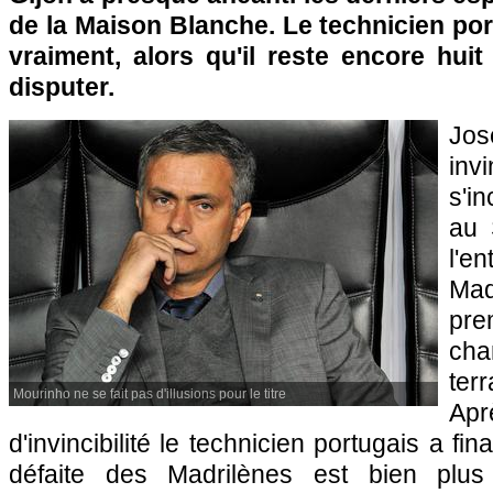
de la Maison Blanche. Le technicien port
vraiment, alors qu'il reste encore hui
disputer.
Jos
inv
s'i
au 
l'e
Ma
pr
ch
ter
Mourinho ne se fait pas d'illusions pour le titre
Ap
d'invincibilité le technicien portugais a fi
défaite des Madrilènes est bien plus